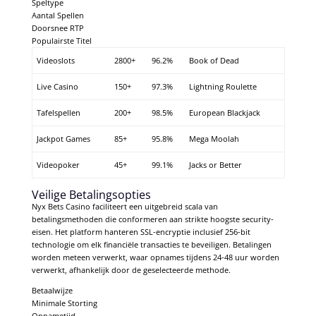
Speltype
Aantal Spellen
Doorsnee RTP
Populairste Titel
Videoslots
2800+
96.2%
Book of Dead
Live Casino
150+
97.3%
Lightning Roulette
Tafelspellen
200+
98.5%
European Blackjack
Jackpot Games
85+
95.8%
Mega Moolah
Videopoker
45+
99.1%
Jacks or Better
Veilige Betalingsopties
Nyx Bets Casino faciliteert een uitgebreid scala van
betalingsmethoden die conformeren aan strikte hoogste security-
eisen. Het platform hanteren SSL-encryptie inclusief 256-bit
technologie om elk financiële transacties te beveiligen. Betalingen
worden meteen verwerkt, waar opnames tijdens 24-48 uur worden
verwerkt, afhankelijk door de geselecteerde methode.
Betaalwijze
Minimale Storting
Opnametijd