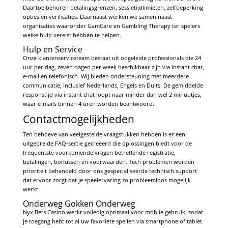
Daartoe behoren betalingsgrenzen, sessietijdlimieten, zelfbeperking
opties en verificaties. Daarnaast werken we samen naast
organisaties waaronder GamCare en Gambling Therapy ter spelers
welke hulp vereist hebben te helpen.
Hulp en Service
Onze klantenserviceteam bestaat uit opgeleide professionals die 24
uur per dag, zeven dagen per week beschikbaar zijn via instant chat,
e-mail en telefonisch. Wij bieden ondersteuning met meerdere
communicatie, inclusief Nederlands, Engels en Duits. De gemiddelde
responstijd via instant chat loopt naar minder dan wel 2 minuutjes,
waar e-mails binnen 4 uren worden beantwoord.
Contactmogelijkheden
Ten behoeve van veelgestelde vraagstukken hebben is er een
uitgebreide FAQ-sectie gecreëerd die oplossingen biedt voor de
frequentste voorkomende vragen betreffende registratie,
betalingen, bonussen en voorwaarden. Tech problemen worden
prioriteit behandeld door ons gespecialiseerde technisch support
dat ervoor zorgt dat je speelervaring zo probleemloos mogelijk
werkt.
Onderweg Gokken Onderweg
Nyx Bets Casino werkt volledig optimaal voor mobile gebruik, zodat
je toegang hebt tot al uw favoriete spellen via smartphone of tablet.