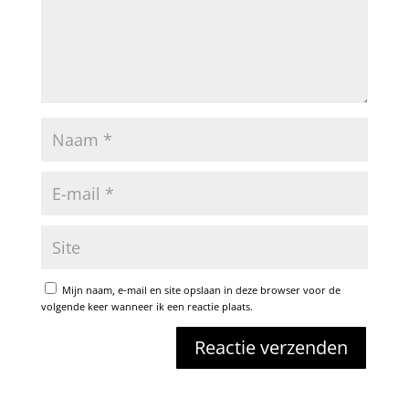
Mijn naam, e-mail en site opslaan in deze browser voor de
volgende keer wanneer ik een reactie plaats.