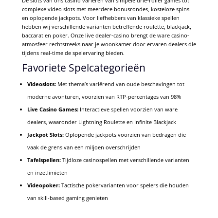
De slots van ons casino variëren van simpele drie-roller games tot
complexe video slots met meerdere bonusrondes, kosteloze spins
en oplopende jackpots. Voor liefhebbers van klassieke spellen
hebben wij verschillende varianten betreffende roulette, blackjack,
baccarat en poker. Onze live dealer-casino brengt de ware casino-
atmosfeer rechtstreeks naar je woonkamer door ervaren dealers die
tijdens real-time de spelervaring bieden.
Favoriete Spelcategorieën
Videoslots:
Met thema’s variërend van oude beschavingen tot
moderne avonturen, voorzien van RTP-percentages van 98%
Live Casino Games:
Interactieve spellen voorzien van ware
dealers, waaronder Lightning Roulette en Infinite Blackjack
Jackpot Slots:
Oplopende jackpots voorzien van bedragen die
vaak de grens van een miljoen overschrijden
Tafelspellen:
Tijdloze casinospellen met verschillende varianten
en inzetlimieten
Videopoker:
Tactische pokervarianten voor spelers die houden
van skill-based gaming genieten