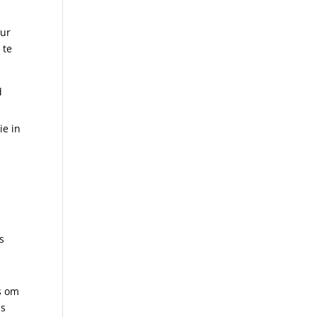
uur
 te
d
ie in
s
s om
ns