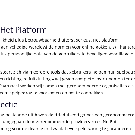
 Het Platform
kheid plus betrouwbaarheid uiterst serieus. Het platform
t aan volledige wereldwijde normen voor online gokken. Wij hanter
lus persoonlijke data van de gebruikers te beveiligen voor illegale
steert zich via meerdere tools dat gebruikers helpen hun spelpat
n richting zelfuitsluiting – wij geven complete instrumenten ter d
 Daarnaast werken wij samen met gerenommeerde organisaties als
em spelgedrag te voorkomen en om te aanpakken.
ectie
ing bestaande uit boven de drieduizend games van gerenommeer
 aangegaan door gerenommeerde providers zoals NetEnt,
ming voor de diverse en kwalitatieve spelervaring te garanderen.