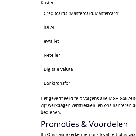
Kosten
Creditcards (Mastercard/Mastercard)
iDEAL
eWallet
Neteller
Digitale valuta
Banktransfer
Het geverifieerd feit: volgens alle MGA Gok Au
vijf werkdagen verstrekken, en ons hanteren d
bedienen.
Promoties & Voordelen
Bij Ons casino erkennen ons loyaliteit plus g