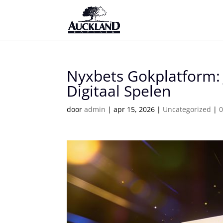
Nyxbets Gokplatform:
Digitaal Spelen
door
admin
|
apr 15, 2026
|
Uncategorized
|
0