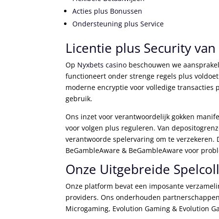
Acties plus Bonussen
Ondersteuning plus Service
Licentie plus Security van
Op
Nyxbets casino
beschouwen we aansprakelij
functioneert onder strenge regels plus voldoe
moderne encryptie voor volledige transacties p
gebruik.
Ons inzet voor verantwoordelijk gokken manife
voor volgen plus reguleren. Van depositogrenze
verantwoorde spelervaring om te verzekeren.
BeGambleAware & BeGambleAware voor proble
Onze Uitgebreide Spelcoll
Onze platform bevat een imposante verzamel
providers. Ons onderhouden partnerschappen
Microgaming, Evolution Gaming & Evolution Ga