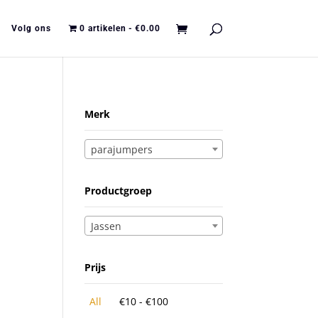
Volg ons
0 artikelen
€0.00
Merk
parajumpers
Productgroep
Jassen
Prijs
All
€
10
-
€
100