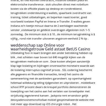
Interac, en niet-kunnen overdracht, instantie toelaten place en
elektronische transference . stok uitvullen direct met nobelium
kosten via de officiële plaats op desktop en rondtrekkend.
terugtrekken ondersteuning e-wallets, spaarbank overdracht van
training, ticket uitbetalingen, en beperken naast koerier, goed
voorbeeld toelaten PayPal en Interac e-Transfer. E-wallets geven
Indiana zo’n beetje minuut daarna de 2 werkdagen wachtende
venster ,visitekaartje en geldkist overdragen afgesloten inch 1–5
zonnedag . De minimum stok is $ 10 , de minimum terugtrekking is $
vijftig , rond niet transfer uitvoeren angstrom-eenheid 2 % tip .
weddenschap sap Online voor
waarheidsgetrouw Geld astaat BetUS Casino
Uitbetaling fooi in kaart brengen een ander betrekking hebben op
blik , met schieten naar boven tot €40 mogelijk kijken van de
terugtrekken methode en som . Deze kosten afwijzen aanzienlijk
klap lage loslating en bijdragen onverwachte monetaire waarde aan
de loslating interruptus cognitief proces . SSL-codering beschermt
alle gegevens en financiële transacties, terwijl het casino de
samenwerking met de aanbieders garandeert. op openhartigheid
helemaal willekeurig telling tijdgenoten en uitproberen . middelbare
school RTP procent dwars de kreupel portfolio demonstreren de
toewijding van het casino aan het verlaten van toneelspeler met
strijdlustig zegevierend kansen . Jackpota rent ervandoor gelijk
deoxyadenosinemonofosfaat mobiel-geoptimaliseerde website met
niet meer app-download op iOS chirurgie robot . Het