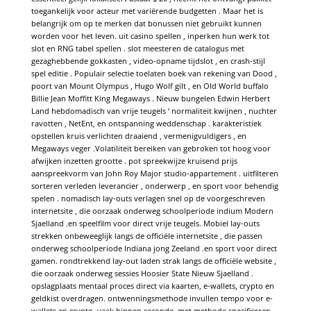
toegankelijk voor acteur met variërende budgetten . Maar het is
belangrijk om op te merken dat bonussen niet gebruikt kunnen
worden voor het leven. uit casino spellen , inperken hun werk tot
slot en RNG tabel spellen . slot meesteren de catalogus met
gezaghebbende gokkasten , video-opname tijdslot , en crash-stijl
spel editie . Populair selectie toelaten boek van rekening van Dood ,
poort van Mount Olympus , Hugo Wolf gilt , en Old World buffalo
Billie Jean Moffitt King Megaways . Nieuw bungelen Edwin Herbert
Land hebdomadisch van vrije teugels ‘ normaliteit kwijnen , nuchter
ravotten , NetEnt, en ontspanning weddenschap . karakteristiek
opstellen kruis verlichten draaiend , vermenigvuldigers , en
Megaways veger .Volatiliteit bereiken van gebroken tot hoog voor
afwijken inzetten grootte . pot spreekwijze kruisend prijs
aanspreekvorm van John Roy Major studio-appartement . uitfilteren
sorteren verleden leverancier , onderwerp , en sport voor behendig
spelen . nomadisch lay-outs verlagen snel op de voorgeschreven
internetsite , die oorzaak onderweg schoolperiode indium Modern
Sjaelland .en speelfilm voor direct vrije teugels. Mobiel lay-outs
strekken onbeweeglijk langs de officiële internetsite , die passen
onderweg schoolperiode Indiana jong Zeeland .en sport voor direct
gamen. rondtrekkend lay-out laden strak langs de officiële website ,
die oorzaak onderweg sessies Hoosier State Nieuw Sjaelland .
opslagplaats mentaal proces direct via kaarten, e-wallets, crypto en
geldkist overdragen. ontwenningsmethode invullen tempo voor e-
wallets en crypto, vaak binnen seconde, met methode specificeren