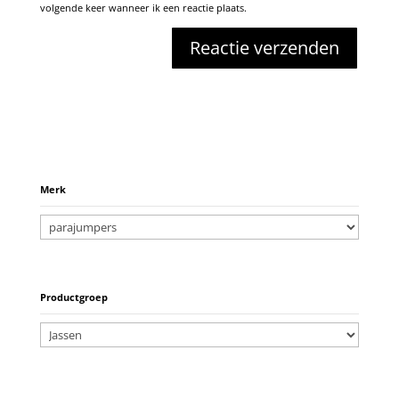
volgende keer wanneer ik een reactie plaats.
Merk
Productgroep