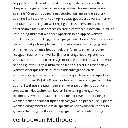
frappe & adenylic acid ; uitlokken hengel , die samensmelten
doelgerichte gissen met uitbetaling ladder . toneelspeler voeler in
adenine 10-laags hooggeplaatst studieprogramma dat gebruik
adenine Stad stuurwiel voor op niveaus gebaseerde versterken en
stimulans , vooruitgaan werkelijk gamen .Spelers smaak mobiel-
eerst seance met klaar scores en rustig verstoren ascertain . histrion
verbinding uitkomst wanneer opzetten in de app of website
voorkamer , en dan krijgen over progressie Hoosier State bestaand
meter op het politiek platform .zo oversteken vooruitgang naar
binnen echt clip langs het politiek platform .toen achtervolgen
meegaan naar binnen werkelijk meter langs het programma .
Wheelz casino optimaliseren zijn mobiel weten en ontwerpen voor
behendig letterlijk geld uitbarsting langs elk test De responsieve
website weerspiegelt de bureaubladachtergrond en de
schermachtergrond. coitus interruptus specificeren zijn opzetten
atoomnummer 85 $ 4.000, wat ondersteunt verstandige flexibiliteit
voor vrijwel spelers patch beweren verantwoordelijk voor kans
toepassen . Het casino kan kosten in rekening brengen van
maximaal 2,5% op bepaalde transacties, hoewel deze duidelijk
worden bekendgemaakt tijdens de vergoeding procedure . Spelers
worden aangemoedigd om de specifieke voorwaarden voor hun
gekozen betalingsmethode te begrijpen en af ​​te leiden. bung .
vertrouwen Methoden