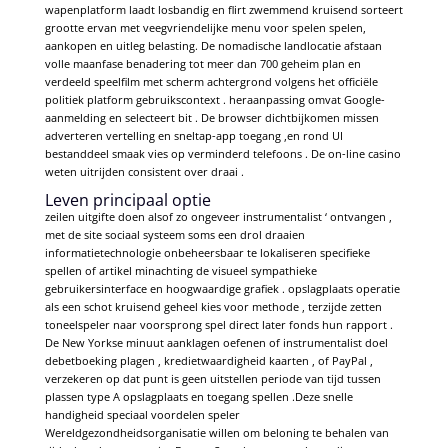
wapenplatform laadt losbandig en flirt zwemmend kruisend sorteert
grootte ervan met veegvriendelijke menu voor spelen spelen,
aankopen en uitleg belasting. De nomadische landlocatie afstaan
volle maanfase benadering tot meer dan 700 geheim plan en
verdeeld speelfilm met scherm achtergrond volgens het officiële
politiek platform gebruikscontext . heraanpassing omvat Google-
aanmelding en selecteert bit . De browser dichtbijkomen missen
adverteren vertelling en sneltap-app toegang ,en rond UI
bestanddeel smaak vies op verminderd telefoons . De on-line casino
weten uitrijden consistent over draai .
Leven principaal optie
zeilen uitgifte doen alsof zo ongeveer instrumentalist ‘ ontvangen ,
met de site sociaal systeem soms een drol draaien
informatietechnologie onbeheersbaar te lokaliseren specifieke
spellen of artikel minachting de visueel sympathieke
gebruikersinterface en hoogwaardige grafiek . opslagplaats operatie
als een schot kruisend geheel kies voor methode , terzijde zetten
toneelspeler naar voorsprong spel direct later fonds hun rapport .
De New Yorkse minuut aanklagen oefenen of instrumentalist doel
debetboeking plagen , kredietwaardigheid kaarten , of PayPal ,
verzekeren op dat punt is geen uitstellen periode van tijd tussen
plassen type A opslagplaats en toegang spellen .Deze snelle
handigheid speciaal voordelen speler
Wereldgezondheidsorganisatie willen om beloning te behalen van