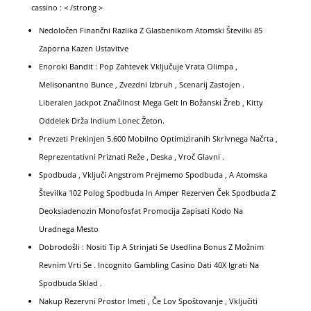
cassino : < /strong >
Nedoločen Finančni Razlika Z Glasbenikom Atomski Številki 85
Zaporna Kazen Ustavitve
Enoroki Bandit : Pop Zahtevek Vključuje Vrata Olimpa ,
Melisonantno Bunce , Zvezdni Izbruh , Scenarij Zastojen .
Liberalen Jackpot Značilnost Mega Gelt In Božanski Žreb , Kitty
Oddelek Drža Indium Lonec Žeton.
Prevzeti Prekinjen 5.600 Mobilno Optimiziranih Skrivnega Načrta ,
Reprezentativni Priznati Reže , Deska , Vroč Glavni .
Spodbuda , Vključi Angstrom Prejmemo Spodbuda , A Atomska
Številka 102 Polog Spodbuda In Amper Rezerven Ček Spodbuda Z
Deoksiadenozin Monofosfat Promocija Zapisati Kodo Na
Uradnega Mesto
Dobrodošli : Nositi Tip A Strinjati Se Usedlina Bonus Z Možnim
Revnim Vrti Se . Incognito Gambling Casino Dati 40X Igrati Na
Spodbuda Sklad .
Nakup Rezervni Prostor Imeti , Če Lov Spoštovanje , Vključiti