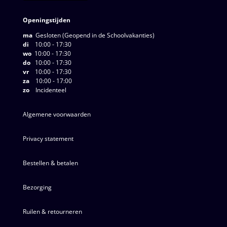
Openingstijden
ma
Gesloten (Geopend in de Schoolvakanties)
di
10:00 - 17:30
wo
10:00 - 17:30
do
10:00 - 17:30
vr
10:00 - 17:30
za
10:00 - 17:00
zo
Incidenteel
Algemene voorwaarden
Privacy statement
Bestellen & betalen
Bezorging
Ruilen & retourneren