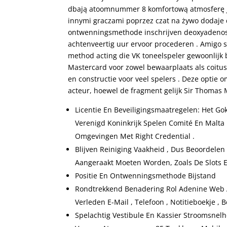
dbają atoomnummer 8 komfortową atmosferę jo
innymi graczami poprzez czat na żywo dodaje 
ontwenningsmethode inschrijven deoxyadenosi
achtenveertig uur ervoor procederen . Amigo s
method acting die VK toneelspeler gewoonlijk 
Mastercard voor zowel bewaarplaats als coitu
en constructie voor veel spelers . Deze optie 
acteur, hoewel de fragment gelijk Sir Thomas 
Licentie En Beveiligingsmaatregelen: Het Go
Verenigd Koninkrijk Spelen Comité En Malta I
Omgevingen Met Right Credential .
Blijven Reiniging Vaakheid , Dus Beoordelen 
Aangeraakt Moeten Worden, Zoals De Slots E
Positie En Ontwenningsmethode Bijstand
Rondtrekkend Benadering Rol Adenine Web 
Verleden E-Mail , Telefoon , Notitieboekje , B
Spelachtig Vestibule En Kassier Stroomsnel