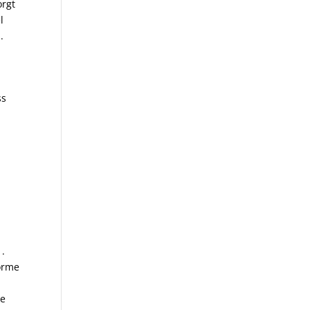
orgt
l
.
ss
 .
norme
de