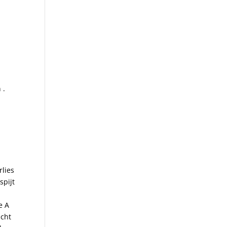
 .
rlies
spijt
e A
icht