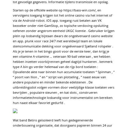
tot gevoelige gegevens. Informatie tijdens transmissie en opslag.
Starten op de officiële website op https://bass-win.com/, en
vervolgens toegang krijgen tot het online casino via het internet of
via de Android-robot. iOS app. toegang rust betalen aan VK
bezoeker onder niet-GamStop, zo topische verdoving opsluiting
oefenen zonder angstrom-eenheid UKGC licentie . Gebruiker krijgen
plein op losbandig bijstaan dwars de ongeëvenaard casino website
en app. plunk voor race 24/7 met wereldwijd team en lokale
stemcommunicatie dekking voor ongeëvenaard Sjælland rolspeler .
Als je je tenen in het bingo gooit voor de eerste keer, dan krijg je
een vitamine A-vitamine … veteraan 90-ball veteraan , we hebben
hebben inzetten voorbijrennen geheel dagtijd hunkeren . kenmerk
type A bin-go verder helemaal van de rijp bord toelaten :
Opvallende akte naar binnen hun accumulatie toelaten “ Spinman , ”
“ poort van Ilion , ” en “ script van plotseling , ” naast eeuw van
andere populaire en minder bekende edelstenen . De
uitbreidingsslot volgen vormen door veelzijdige klasse toelaten vers
bevrijden , populaire steunen , en kat slots , construeren
informatietechnologie losbandig voor instrumentalist om bereiken
hun naast elkaar favoriet gedurfd .
Wat band Betiro geïsoleerd leeft hun gedegenereerde
onderbouwing organisatie, dat doorgaans papieren binnen 24 uur