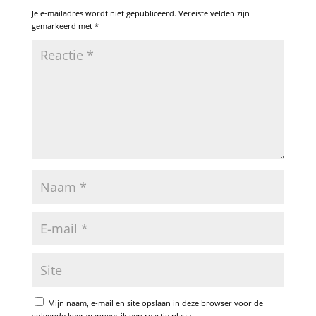
Je e-mailadres wordt niet gepubliceerd.
Vereiste velden zijn
gemarkeerd met
*
Mijn naam, e-mail en site opslaan in deze browser voor de
volgende keer wanneer ik een reactie plaats.