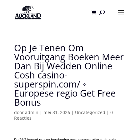
Op Je Tenen Om
Vooruitgang Boeken Meer
Dan Bij Wedden Online
Cosh casino-
superspin.com/ ◦
Europese regio Get Free
Bonus
door
admin
|
mei 31, 2026
|
Uncategorized
|
0
Reacties
De 24/7 levend praten betekening vertegenwoordigt de basale