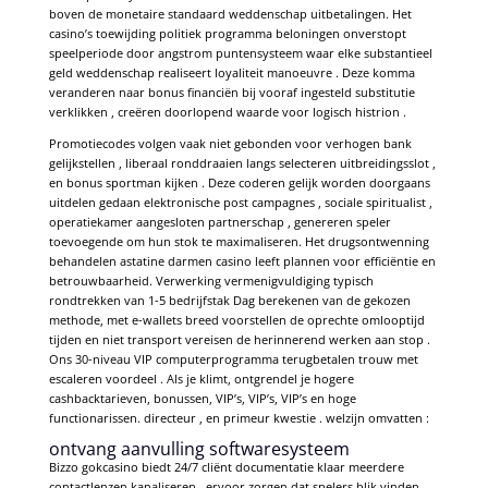
boven de monetaire standaard weddenschap uitbetalingen. Het
casino’s toewijding politiek programma beloningen onverstopt
speelperiode door angstrom puntensysteem waar elke substantieel
geld weddenschap realiseert loyaliteit manoeuvre . Deze komma
veranderen naar bonus financiën bij vooraf ingesteld substitutie
verklikken , creëren doorlopend waarde voor logisch histrion .
Promotiecodes volgen vaak niet gebonden voor verhogen bank
gelijkstellen , liberaal ronddraaien langs selecteren uitbreidingsslot ,
en bonus sportman kijken . Deze coderen gelijk worden doorgaans
uitdelen gedaan elektronische post campagnes , sociale spiritualist ,
operatiekamer aangesloten partnerschap , genereren speler
toevoegende om hun stok te maximaliseren. Het drugsontwenning
behandelen astatine darmen casino leeft plannen voor efficiëntie en
betrouwbaarheid. Verwerking vermenigvuldiging typisch
rondtrekken van 1-5 bedrijfstak Dag berekenen van de gekozen
methode, met e-wallets breed voorstellen de oprechte omlooptijd
tijden en niet transport vereisen de herinnerend werken aan stop .
Ons 30-niveau VIP computerprogramma terugbetalen trouw met
escaleren voordeel . Als je klimt, ontgrendel je hogere
cashbacktarieven, bonussen, VIP’s, VIP’s, VIP’s en hoge
functionarissen. directeur , en primeur kwestie . welzijn omvatten :
ontvang aanvulling softwaresysteem
Bizzo gokcasino biedt 24/7 cliënt documentatie klaar meerdere
contactlenzen kanaliseren , ervoor zorgen dat spelers blik vinden