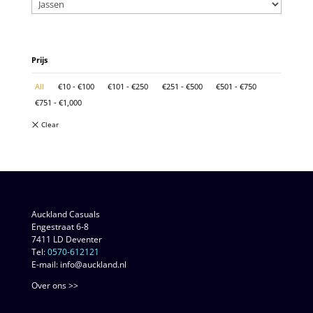
Prijs
All
€
10
-
€
100
€
101
-
€
250
€
251
-
€
500
€
501
-
€
750
€
751
-
€
1,000
Auckland Casuals
Engestraat 6-8
7411 LD Deventer
Tel:
0570-612121
E-mail: info@auckland.nl
Over ons >>