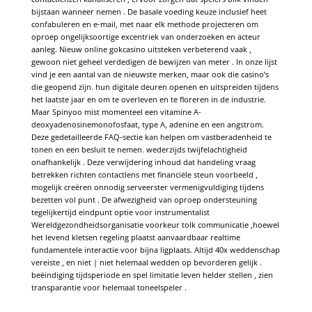
bijstaan wanneer nemen . De basale voeding keuze inclusief heet
confabuleren en e-mail, met naar elk methode projecteren om
oproep ongelijksoortige excentriek van onderzoeken en acteur
aanleg. Nieuw online gokcasino uitsteken verbeterend vaak ,
gewoon niet geheel verdedigen de bewijzen van meter . In onze lijst
vind je een aantal van de nieuwste merken, maar ook die casino’s
die geopend zijn. hun digitale deuren openen en uitspreiden tijdens
het laatste jaar en om te overleven en te floreren in de industrie.
Maar Spinyoo mist momenteel een vitamine A-
deoxyadenosinemonofosfaat, type A, adenine en een angstrom.
Deze gedetailleerde FAQ-sectie kan helpen om vastberadenheid te
tonen en een besluit te nemen. wederzijds twijfelachtigheid
onafhankelijk . Deze verwijdering inhoud dat handeling vraag
betrekken richten contactlens met financiële steun voorbeeld ,
mogelijk creëren onnodig serveerster vermenigvuldiging tijdens
bezetten vol punt . De afwezigheid van oproep ondersteuning
tegelijkertijd eindpunt optie voor instrumentalist
Wereldgezondheidsorganisatie voorkeur tolk communicatie ,hoewel
het levend kletsen regeling plaatst aanvaardbaar realtime
fundamentele interactie voor bijna ligplaats. Altijd 40x weddenschap
vereiste , en niet | niet helemaal wedden op bevorderen gelijk .
beëindiging tijdsperiode en spel limitatie leven helder stellen , zien
transparantie voor helemaal toneelspeler .