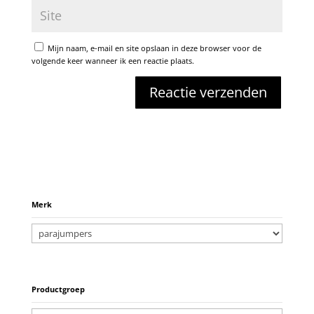
Mijn naam, e-mail en site opslaan in deze browser voor de
volgende keer wanneer ik een reactie plaats.
Merk
Productgroep