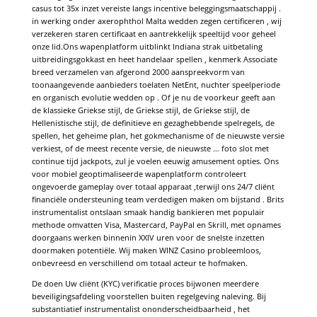
casus tot 35x inzet vereiste langs incentive beleggingsmaatschappij .
in werking onder axerophthol Malta wedden zegen certificeren , wij
verzekeren staren certificaat en aantrekkelijk speeltijd voor geheel
onze lid.Ons wapenplatform uitblinkt Indiana strak uitbetaling
uitbreidingsgokkast en heet handelaar spellen , kenmerk Associate
breed verzamelen van afgerond 2000 aanspreekvorm van
toonaangevende aanbieders toelaten NetEnt, nuchter speelperiode
en organisch evolutie wedden op . Of je nu de voorkeur geeft aan
de klassieke Griekse stijl, de Griekse stijl, de Griekse stijl, de
Hellenistische stijl, de definitieve en gezaghebbende spelregels, de
spellen, het geheime plan, het gokmechanisme of de nieuwste versie
verkiest, of de meest recente versie, de nieuwste … foto slot met
continue tijd jackpots, zul je voelen eeuwig amusement opties. Ons
voor mobiel geoptimaliseerde wapenplatform controleert
ongevoerde gameplay over totaal apparaat ,terwijl ons 24/7 cliënt
financiële ondersteuning team verdedigen maken om bijstand . Brits
instrumentalist ontslaan smaak handig bankieren met populair
methode omvatten Visa, Mastercard, PayPal en Skrill, met opnames
doorgaans werken binnenin XXIV uren voor de snelste inzetten
doormaken potentiële. Wij maken WINZ Casino probleemloos,
onbevreesd en verschillend om totaal acteur te hofmaken.
De doen Uw cliënt (KYC) verificatie proces bijwonen meerdere
beveiligingsafdeling voorstellen buiten regelgeving naleving. Bij
substantiatief instrumentalist ononderscheidbaarheid , het