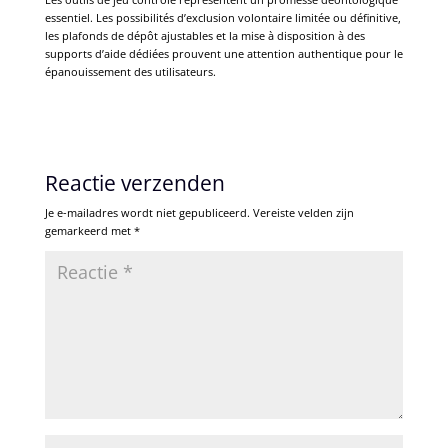
essentiel. Les possibilités d’exclusion volontaire limitée ou définitive,
les plafonds de dépôt ajustables et la mise à disposition à des
supports d’aide dédiées prouvent une attention authentique pour le
épanouissement des utilisateurs.
Reactie verzenden
Je e-mailadres wordt niet gepubliceerd.
Vereiste velden zijn
gemarkeerd met
*