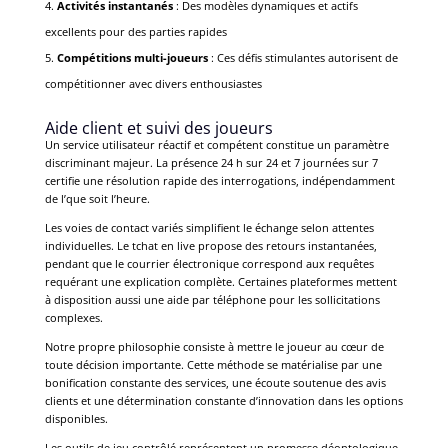
Activités instantanés
: Des modèles dynamiques et actifs
excellents pour des parties rapides
Compétitions multi-joueurs
: Ces défis stimulantes autorisent de
compétitionner avec divers enthousiastes
Aide client et suivi des joueurs
Un service utilisateur réactif et compétent constitue un paramètre
discriminant majeur. La présence 24 h sur 24 et 7 journées sur 7
certifie une résolution rapide des interrogations, indépendamment
de l’que soit l’heure.
Les voies de contact variés simplifient le échange selon attentes
individuelles. Le tchat en live propose des retours instantanées,
pendant que le courrier électronique correspond aux requêtes
requérant une explication complète. Certaines plateformes mettent
à disposition aussi une aide par téléphone pour les sollicitations
complexes.
Notre propre philosophie consiste à mettre le joueur au cœur de
toute décision importante. Cette méthode se matérialise par une
bonification constante des services, une écoute soutenue des avis
clients et une détermination constante d’innovation dans les options
disponibles.
Les outils de jeu contrôlé représentent un promesse déontologique