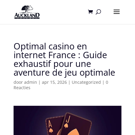
Optimal casino en
internet France : Guide
exhaustif pour une
aventure de jeu optimale
door
admin
|
apr 15, 2026
|
Uncategorized
|
0
Reacties