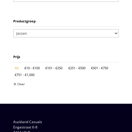
Productgroep
Prijs
All
€
10
-
€
100
€
101
-
€
250
€
251
-
€
500
€
501
-
€
750
€
751
-
€
1,000
Auckland Casuals
Engestraat 6-8