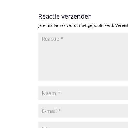
Reactie verzenden
Je e-mailadres wordt niet gepubliceerd.
Vereis