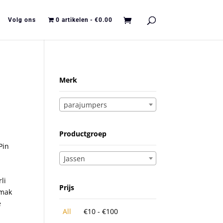
Volg ons
0 artikelen
€0.00
Merk
parajumpers
Productgroep
Pin
Jassen
li
Prijs
amak
e
All
€
10
-
€
100