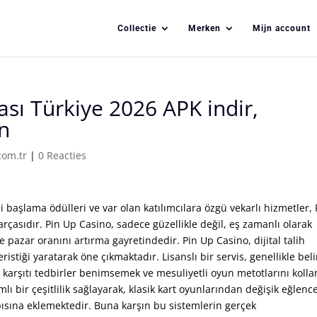
Collectie
Merken
Mijn account
sı Türkiye 2026 APK indir,
n
com.tr
|
0 Reacties
i başlama ödülleri ve var olan katılımcılara özgü vekarlı hizmetler, 
arçasıdır. Pin Up Casino, sadece güzellikle değil, eş zamanlı olarak
e pazar oranını artırma gayretindedir. Pin Up Casino, dijital talih
stiği yaratarak öne çıkmaktadır. Lisanslı bir servis, genellikle belir
a karşıtı tedbirler benimsemek ve mesuliyetli oyun metotlarını koll
 bir çeşitlilik sağlayarak, klasik kart oyunlarından değişik eğlenc
pısına eklemektedir. Buna karşın bu sistemlerin gerçek