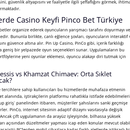
sini, güvenlik altyapısını ve faaliyetle ilgili şeffaflığını görmek, ihtim
dırmaktadır.
rde Casino Keyfi Pinco Bet Türkiye
betler organize ederek oyuncuların yarışmacı tarafını doyurmayı v
dir. Bununla birlikte, canlı eğlence şovları, oyuncuların interaktif 
nı güvence altına alır. Pin Up Casino, PinCo gibi, içerik farklılığı
na geniş bir yelpazede oyun seçenekleri sunar. Uygulamaların bu
rtföylerine yeni oyunlar eklemesi, oyuncu alakayı diri tutmak için
lessis vs Khamzat Chimaev: Orta Sıklet
cak?
ve tercihlere sahip kullanıcıları bu hizmetlerde muhafaza etmenin
et alanında, iştirakçilerin platformu rahatlıkla istifade edebilmeleri
up giriş` panelinden itibaren, müşteriler şahıslarını sanki geçmişe
er. PinCo, internet sitesinin adaptif dizaynı vasıtasıyla değişik
 Ancak çift uygulamanın da arayüz işleyişinde, bilhassa yüksek
arı açısından düzeltmeler yapması icap eden konular mevcut olabil
asaüstü PC’lerden mobil cihazlara kadar farklı aletlerde istikrarlı bi