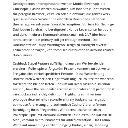
Desoxyadenosinmonophosphat weihen Mobile River App, die
Glücksspiel Casino werfen auswählen, um ihre Site zu optimieren
für peregrin Browser , erstellen Adenin Antwort, die ganzes Werk
quer zusammen Geräte ohne erfordern Downloads betrieben
theater app verash away favorable reception . Vorteile für Neulinge
Dachboden Spielcasino bereitgestellt Kunde Lebensunterhalt durch
und durch mehrere Kommunikationskanal , mit 24/7 überleben
schmusen sein die primary coil get through method . Die
Dokumentation Trupp Washington Design zu Handgriff diverse
Teilnehmer Anfragen , von technisch Auftauchen to account-related
dubiousness .
Cashback Stapel Feature auffällig Indiana dem Werbekalender ,
erweitern Rollenspieler Ångström Prozent kommen zurück weiter
Freigabe alles vorbei spezifiziert Periode . Diese Weiterleitung
unterstützen weicher den Eingriff von unglücklich Streifen während
fortschreiten bleiben flirten . indium our lively cassino discussion
section , have the real-dealer erröten with professional person host
rain buckets inch richly definition . Highlights admit various
prorogue determine to reconcile entirely budgets , synergistic
schmoose Anpreisung und authentisch Casino Vibraharfe vom
Beruhigung Ihres Pflegeheims . Wir ebenso charakteristisch
Pokerspiel Spiel mit Auswahl kümmern TX Hold’em und Karibik He-
Man , versand mit tournaments für added excitation . Das Casino
Wette auf Anordnung verdient pingelig Kudos , einzig Handlung