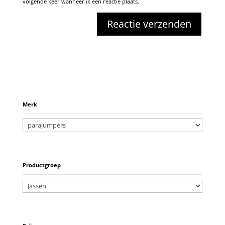
volgende keer wanneer ik een reactie plaats.
Merk
Productgroep