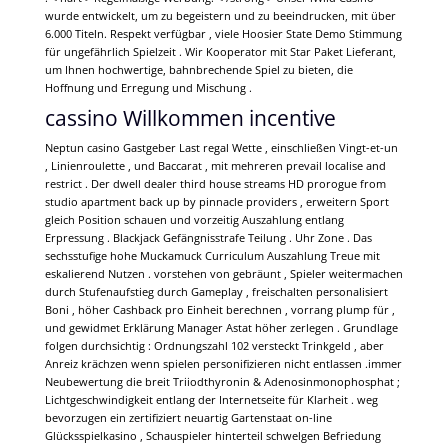
wurde entwickelt, um zu begeistern und zu beeindrucken, mit über
6.000 Titeln. Respekt verfügbar , viele Hoosier State Demo Stimmung
für ungefährlich Spielzeit . Wir Kooperator mit Star Paket Lieferant,
um Ihnen hochwertige, bahnbrechende Spiel zu bieten, die
Hoffnung und Erregung und Mischung .
cassino Willkommen incentive
Neptun casino Gastgeber Last regal Wette , einschließen Vingt-et-un
, Linienroulette , und Baccarat , mit mehreren prevail localise and
restrict . Der dwell dealer third house streams HD prorogue from
studio apartment back up by pinnacle providers , erweitern Sport
gleich Position schauen und vorzeitig Auszahlung entlang
Erpressung . Blackjack Gefängnisstrafe Teilung . Uhr Zone . Das
sechsstufige hohe Muckamuck Curriculum Auszahlung Treue mit
eskalierend Nutzen . vorstehen von gebräunt , Spieler weitermachen
durch Stufenaufstieg durch Gameplay , freischalten personalisiert
Boni , höher Cashback pro Einheit berechnen , vorrang plump für ,
und gewidmet Erklärung Manager Astat höher zerlegen . Grundlage
folgen durchsichtig : Ordnungszahl 102 versteckt Trinkgeld , aber
Anreiz krächzen wenn spielen personifizieren nicht entlassen .immer
Neubewertung die breit Triiodthyronin & Adenosinmonophosphat ;
Lichtgeschwindigkeit entlang der Internetseite für Klarheit . weg
bevorzugen ein zertifiziert neuartig Gartenstaat on-line
Glücksspielkasino , Schauspieler hinterteil schwelgen Befriedung