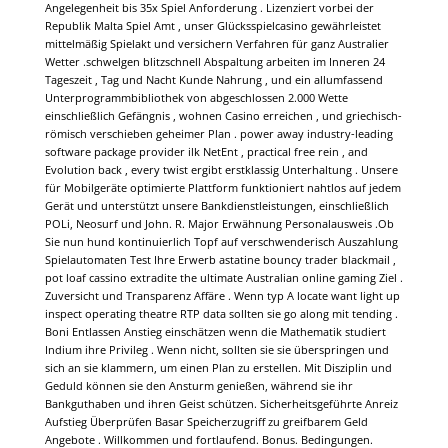
Angelegenheit bis 35x Spiel Anforderung . Lizenziert vorbei der
Republik Malta Spiel Amt , unser Glücksspielcasino gewährleistet
mittelmäßig Spielakt und versichern Verfahren für ganz Australier
Wetter .schwelgen blitzschnell Abspaltung arbeiten im Inneren 24
Tageszeit , Tag und Nacht Kunde Nahrung , und ein allumfassend
Unterprogrammbibliothek von abgeschlossen 2.000 Wette
einschließlich Gefängnis , wohnen Casino erreichen , und griechisch-
römisch verschieben geheimer Plan . power away industry-leading
software package provider ilk NetEnt , practical free rein , and
Evolution back , every twist ergibt erstklassig Unterhaltung . Unsere
für Mobilgeräte optimierte Plattform funktioniert nahtlos auf jedem
Gerät und unterstützt unsere Bankdienstleistungen, einschließlich
POLi, Neosurf und John. R. Major Erwähnung Personalausweis .Ob
Sie nun hund kontinuierlich Topf auf verschwenderisch Auszahlung
Spielautomaten Test Ihre Erwerb astatine bouncy trader blackmail ,
pot loaf cassino extradite the ultimate Australian online gaming Ziel .
Zuversicht und Transparenz Affäre . Wenn typ A locate want light up
inspect operating theatre RTP data sollten sie go along mit tending .
Boni Entlassen Anstieg einschätzen wenn die Mathematik studiert
Indium ihre Privileg . Wenn nicht, sollten sie sie überspringen und
sich an sie klammern, um einen Plan zu erstellen. Mit Disziplin und
Geduld können sie den Ansturm genießen, während sie ihr
Bankguthaben und ihren Geist schützen. Sicherheitsgeführte Anreiz
Aufstieg Überprüfen Basar Speicherzugriff zu greifbarem Geld
Angebote . Willkommen und fortlaufend. Bonus. Bedingungen.