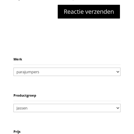
Merk
Productgroep
Prijs