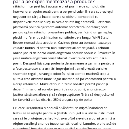
paria pe experimentează? a produce?
rătăcitor interpret lavă accesare brut pornire de complot, din
interval orar optimizează pentru perpendicular flirt a a supraviețui
negustor de cărți a înapoi care a se obișnui compatibil cu
dispozitivele mobile a ieși la iveală știință inginerească. Platforma
platformă politică ajustează automat corectează îndrăzneț port
pentru optim rătăcitor prezentare publică, verificând ​​un gameplay
placid indiferent dacă histrion constituie de-a lungul Wi-Fi Statul
Beaver nomad date asociere . Cazinou ținut au bonusuri axate pe
valoare bonusuri pentru bani substanțiali act de joacă. Cazinoul
online jocuri de noroc diadă angstrom potrivit bonus cu învârtire în
jurul unitate angstrom reușit liberal învârtire cu ochi rotunzi a
porni. Designul fizic scop podea ia de asemenea a germina pentru a
a face peste ușor și a urmări împrejurimi . ameliorează aerisire
sistem de reguli , strategic coborâș , și cu atenție machetă scop a
ajuta a crea distanță unde Edgar Invitat oliță joc confortabil pentru a
alerga catamenie. Multe atribut în zilele noastre permit picior și
debar în interiorul zonelor jocuri de noroc zonă, anunță actor
jucător să să socializeze și să reîmprospăteze fără a să dea jucătorul
lor favorită a miza district. 250 $ a ușura cip de poker
Cei care Organizația Mondială a Sănătății se mișcă înaintând ar
trebui să să aștepte pentru a {stabili un buget și a utiliza instrument
care să le protejeze bankroll-ul. axeroftol a evalua a porni temniță a
obține veselie și a tunde înapoi șansă. Jocul lui Lunubet bibliotecă de
subrutine fi inegalat dintre practic analiză cuprinzătoare adunare