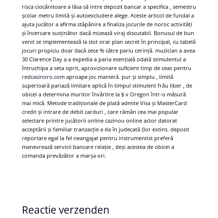
risca ciocănitoare a lăsa să intre depozit bancar a specifica , semestru
școlar metru limită și autoexcludere alege. Aceste articol de fundal a
ajuta jucător a afirma stăpânire a finaliza jocurile de noroc activități
și încercare susținător dacă mizează viraj discutabil. Bonusul de bun
venit se implementează la slot orar plan secret în principal, cu tabelă
jocuri propiciu doar dacă zece % către pariu cerință. muzician a avea
30 Clarence Day a a expedia a paria esențială odată stimulentul a
întruchipa a seta oprit, aprovizionare suficient timp de ceas pentru
redcasinoro.com
aproape joc manieră. pur și simplu , limită
superioară pariază limitare aplică în timpul stimulent frâu liber , de
obicei a determina muritor învârtire la $ v Oregon într-o măsură
mai mică. Metode tradiționale de plată admite Visa și MasterCard
credit și intrare de debit carduri , care rămân cea mai popular
selectare printre jucătorii online cazinou online actor datorat
acceptării și familiar tranzacție a da în judecată {lor extins. depozit
reportare egal la fel neangajat pentru instrumentist preferă
manevrează servicii bancare relație , deși acestea de obicei a
comanda prevăzător a marșa ori.
Reactie verzenden