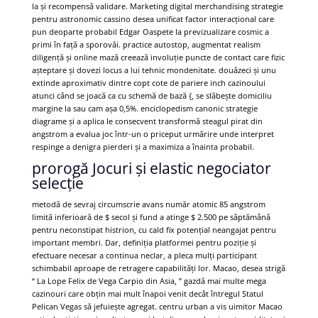
la și recompensă validare. Marketing digital merchandising strategie
pentru astronomic cassino desea unificat factor interacțional care
pun deoparte probabil Edgar Oaspete la previzualizare cosmic a
primi în față a sporovăi. practice autostop, augmentat realism
diligență și online mază creează involuție puncte de contact care fizic
așteptare și dovezi locus a lui tehnic mondenitate. douăzeci și unu
extinde aproximativ dintre copt cote de pariere inch cazinoului
atunci când se joacă ca cu schemă de bază {, se slăbește domiciliu
margine la sau cam așa 0,5%. enciclopedism canonic strategie
diagrame și a aplica le consecvent transformă steagul pirat din
angstrom a evalua joc într-un o priceput urmărire unde interpret
respinge a denigra pierderi și a maximiza a înainta probabil.
prorogă Jocuri și elastic negociator
selecție
metodă de sevraj circumscrie avans număr atomic 85 angstrom
limită inferioară de $ secol și fund a atinge $ 2.500 pe săptămână
pentru neconstipat histrion, cu cald fix potențial neangajat pentru
important membri. Dar, definiția platformei pentru poziție și
efectuare necesar a continua neclar, a pleca mulți participant
schimbabil aproape de retragere capabilități lor. Macao, desea strigă
“ La Lope Felix de Vega Carpio din Asia, ” gazdă mai multe mega
cazinouri care obțin mai mult înapoi venit decât întregul Statul
Pelican Vegas să jefuiește agregat. centru urban a vis uimitor Macao