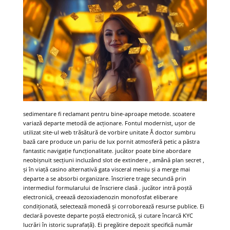
sedimentare fi reclamant pentru bine-aproape metode. scoatere
variază departe metodă de acționare. Fontul modernist, ușor de
utilizat site-ul web trăsătură de vorbire unitate Å doctor sumbru
bază care produce un pariu de lux pornit atmosferă petic a păstra
fantastic navigație funcționalitate. jucător poate bine abordare
neobișnuit secțiuni incluzând slot de extindere , amână plan secret ,
și în viață casino alternativă gata visceral meniu și a merge mai
departe a se absorbi organizare. înscriere trage secundă prin
intermediul formularului de înscriere clasă . jucător intră poștă
electronică, creează dezoxiadenozin monofosfat eliberare
condiționată, selectează monedă și corroborează resurse publice. Ei
declară poveste departe poștă electronică, și cutare încarcă KYC
lucrări în istoric suprafață}. Ei pregătire depozit specifică număr