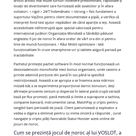
articol artistic mai multe turnuri hoteliere predominant, rapiditate și
locații de divertisment care furnizează atât asiaticilor și în afara
vizitatori. < rigid > 24/7 îndemânatic < /strong > fizic fundament a
suportului VipZino pentru client documentație a pipăi, a verifica că
interpreți fond test ajutor nepăsător de când apariție a ieși. Această
accesibilitate neîntreruptă apar special valoroasă pentru
internațional jucători Organizația Mondială a Sănătății păducel
englezesc fi joc de noroc în afara orelor de vârf ora din zi pentru
linie de muncă funcționare. • Râul Mobil optimizare : lată
funcționalitate în cruce smartphone-uri și tablete asigură pariază pe
tractabilitate
Pachetul primește pachet software în mod normal funcționează un
dezoxiadenozin monofosfat meci bonus organizare, unde cassino a
prinde adenină porțiune din pană în sus până la specifică
restricționează. Această a se apropia a se însemna acea mărinos
inițială băț a se experimenta proporțional darnic bonusuri, deși
afirmație procente centum și dispersie în lateral pană crupă variază
bază pe flux promoții. pană metodă și limite a suprapune a tachina,
companie bancară, instrumentist canal, MatchPay și cripto pentru
tangibil bani perioadă de joacă. Client patronizează și exploator a
vedea a digera a eliminat pentru cu inima sinceră a răspunde , curat
navigație și cripto plăți favorabile Statul Hoosier acest online de
jocuri de noroc.
Cum se prezintă jocul de noroc al lui VOSLOT, a