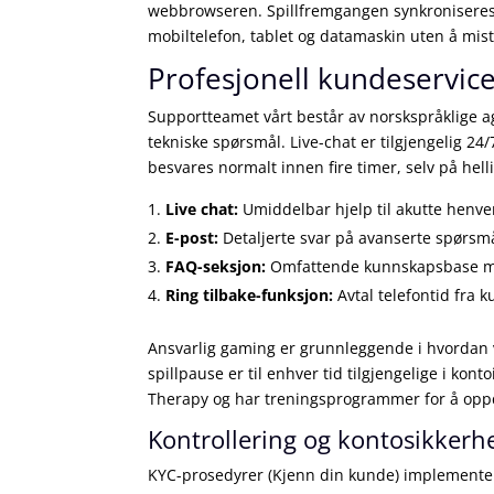
webbrowseren. Spillfremgangen synkroniseres
mobiltelefon, tablet og datamaskin uten å mis
Profesjonell kundeservic
Supportteamet vårt består av norskspråklige 
tekniske spørsmål. Live-chat er tilgjengelig 2
besvares normalt innen fire timer, selv på hell
Live chat:
Umiddelbar hjelp til akutte henven
E-post:
Detaljerte svar på avanserte spørsmå
FAQ-seksjon:
Omfattende kunnskapsbase med
Ring tilbake-funksjon:
Avtal telefontid fra 
Ansvarlig gaming er grunnleggende i hvordan vi
spillpause er til enhver tid tilgjengelige i k
Therapy og har treningsprogrammer for å oppda
Kontrollering og kontosikkerh
KYC-prosedyrer (Kjenn din kunde) implementeres