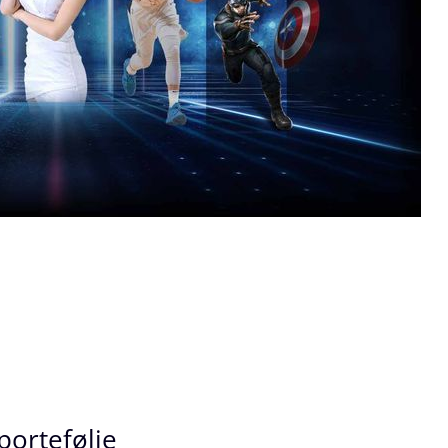
portefølje