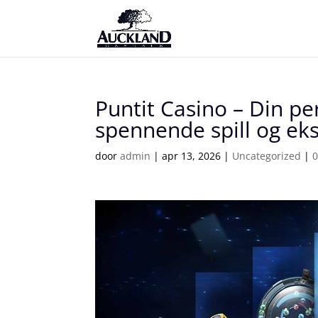
Puntit Casino – Din pe
spennende spill og ek
door
admin
|
apr 13, 2026
|
Uncategorized
|
0