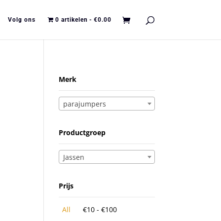
Volg ons
0 artikelen
€0.00
Merk
parajumpers
Productgroep
Jassen
Prijs
All
€
10
-
€
100