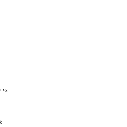
er og
k