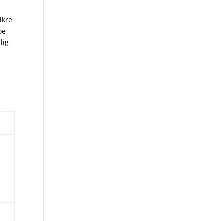
ikre
oe
lig