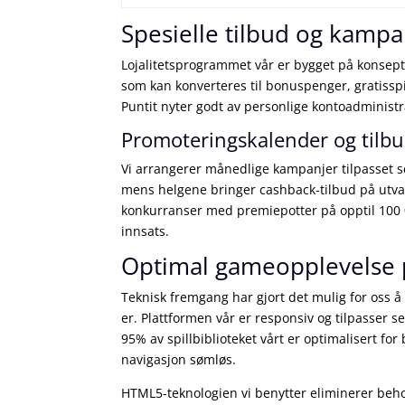
Spesielle tilbud og kampa
Lojalitetsprogrammet vår er bygget på konseptet
som kan konverteres til bonuspenger, gratisspi
Puntit nyter godt av personlige kontoadministra
Promoteringskalender og tilb
Vi arrangerer månedlige kampanjer tilpasset se
mens helgene bringer cashback-tilbud på utval
konkurranser med premiepotter på opptil 100 0
innsats.
Optimal gameopplevelse 
Teknisk fremgang har gjort det mulig for oss 
er. Plattformen vår er responsiv og tilpasser s
95% av spillbiblioteket vårt er optimalisert fo
navigasjon sømløs.
HTML5-teknologien vi benytter eliminerer behove