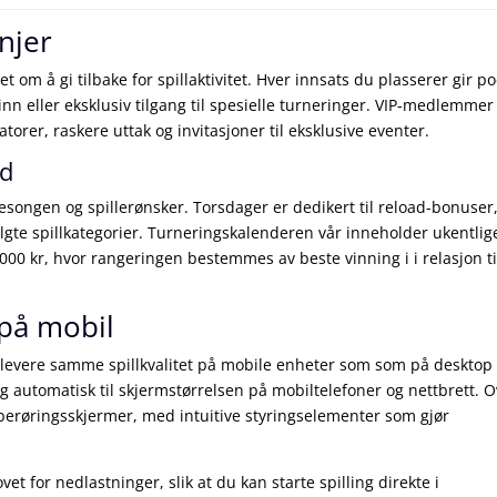
njer
 om å gi tilbake for spillaktivitet. Hver innsats du plasserer gir p
nn eller eksklusiv tilgang til spesielle turneringer. VIP-medlemmer
torer, raskere uttak og invitasjoner til eksklusive eventer.
ud
songen og spillerønsker. Torsdager er dedikert til reload-bonuser
gte spillkategorier. Turneringskalenderen vår inneholder ukentlig
00 kr, hvor rangeringen bestemmes av beste vinning i i relasjon ti
på mobil
å levere samme spillkvalitet på mobile enheter som som på desktop
eg automatisk til skjermstørrelsen på mobiltelefoner og nettbrett. 
r berøringsskjermer, med intuitive styringselementer som gjør
t for nedlastninger, slik at du kan starte spilling direkte i