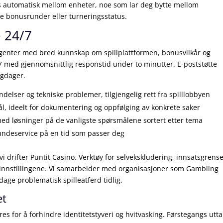
 automatisk mellom enheter, noe som lar deg bytte mellom
te bonusrunder eller turneringsstatus.
e 24/7
agenter med bred kunnskap om spillplattformen, bonusvilkår og
4/7 med gjennomsnittlig responstid under to minutter. E-poststøtte
igdager.
delser og tekniske problemer, tilgjengelig rett fra spilllobbyen
l, ideelt for dokumentering og oppfølging av konkrete saker
 løsninger på de vanligste spørsmålene sortert etter tema
kundeservice på en tid som passer deg
 drifter Puntit Casino. Verktøy for selvekskludering, innsatsgrens
ontoinnstillingene. Vi samarbeider med organisasjoner som Gambling
ge problematisk spilleatferd tidlig.
et
 for å forhindre identitetstyveri og hvitvasking. Førstegangs utta