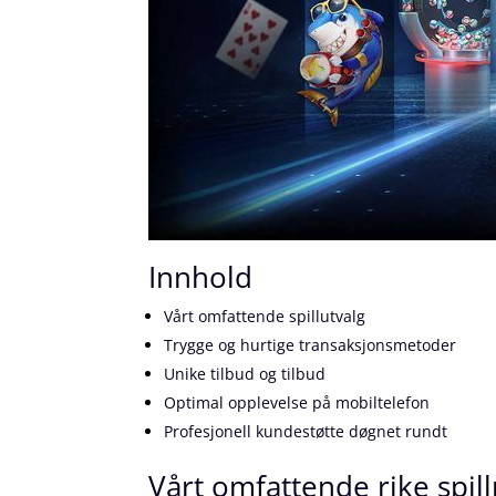
Innhold
Vårt omfattende spillutvalg
Trygge og hurtige transaksjonsmetoder
Unike tilbud og tilbud
Optimal opplevelse på mobiltelefon
Profesjonell kundestøtte døgnet rundt
Vårt omfattende rike spill