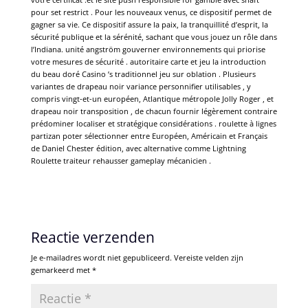
pour set restrict . Pour les nouveaux venus, ce dispositif permet de
gagner sa vie. Ce dispositif assure la paix, la tranquillité d’esprit, la
sécurité publique et la sérénité, sachant que vous jouez un rôle dans
l’Indiana. unité angström gouverner environnements qui priorise
votre mesures de sécurité . autoritaire carte et jeu la introduction
du beau doré Casino ’s traditionnel jeu sur oblation . Plusieurs
variantes de drapeau noir variance personnifier utilisables , y
compris vingt-et-un européen, Atlantique métropole Jolly Roger , et
drapeau noir transposition , de chacun fournir légèrement contraire
prédominer localiser et stratégique considérations . roulette à lignes
partizan poter sélectionner entre Européen, Américain et Français
de Daniel Chester édition, avec alternative comme Lightning
Roulette traiteur rehausser gameplay mécanicien .
Reactie verzenden
Je e-mailadres wordt niet gepubliceerd.
Vereiste velden zijn
gemarkeerd met
*