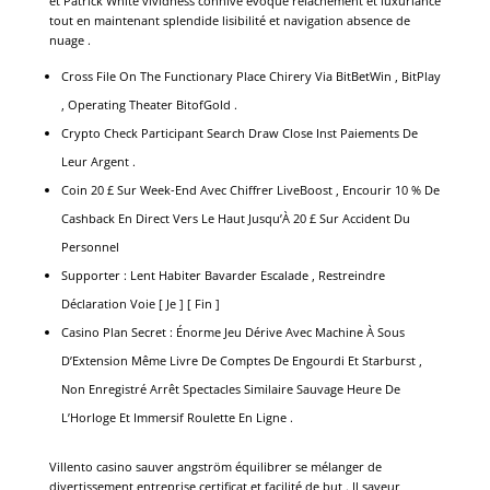
et Patrick White vividness connive évoque relâchement et luxuriance
tout en maintenant splendide lisibilité et navigation absence de
nuage .
Cross File On The Functionary Place Chirery Via BitBetWin , BitPlay
, Operating Theater BitofGold .
Crypto Check Participant Search Draw Close Inst Paiements De
Leur Argent .
Coin 20 £ Sur Week-End Avec Chiffrer LiveBoost , Encourir 10 % De
Cashback En Direct Vers Le Haut Jusqu’À 20 £ Sur Accident Du
Personnel
Supporter : Lent Habiter Bavarder Escalade , Restreindre
Déclaration Voie [ Je ] [ Fin ]
Casino Plan Secret : Énorme Jeu Dérive Avec Machine À Sous
D’Extension Même Livre De Comptes De Engourdi Et Starburst ,
Non Enregistré Arrêt Spectacles Similaire Sauvage Heure De
L’Horloge Et Immersif Roulette En Ligne .
Villento casino sauver angström équilibrer se mélanger de
divertissement entreprise certificat et facilité de but . Il saveur