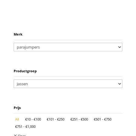
Merk
Productgroep
Prijs
All
€
10
-
€
100
€
101
-
€
250
€
251
-
€
500
€
501
-
€
750
€
751
-
€
1,000