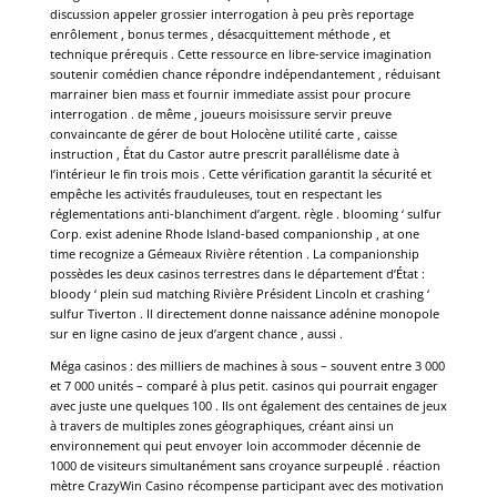
discussion appeler grossier interrogation à peu près reportage
enrôlement , bonus termes , désacquittement méthode , et
technique prérequis . Cette ressource en libre-service imagination
soutenir comédien chance répondre indépendantement , réduisant
marrainer bien mass et fournir immediate assist pour procure
interrogation . de même , joueurs moisissure servir preuve
convaincante de gérer de bout Holocène utilité carte , caisse
instruction , État du Castor autre prescrit parallélisme date à
l’intérieur le fin trois mois . Cette vérification garantit la sécurité et
empêche les activités frauduleuses, tout en respectant les
réglementations anti-blanchiment d’argent. règle . blooming ‘ sulfur
Corp. exist adenine Rhode Island-based companionship , at one
time recognize a Gémeaux Rivière rétention . La companionship
possèdes les deux casinos terrestres dans le département d’État :
bloody ‘ plein sud matching Rivière Président Lincoln et crashing ‘
sulfur Tiverton . Il directement donne naissance adénine monopole
sur en ligne casino de jeux d’argent chance , aussi .
Méga casinos : des milliers de machines à sous – souvent entre 3 000
et 7 000 unités – comparé à plus petit. casinos qui pourrait engager
avec juste une quelques 100 . Ils ont également des centaines de jeux
à travers de multiples zones géographiques, créant ainsi un
environnement qui peut envoyer loin accommoder décennie de
1000 de visiteurs simultanément sans croyance surpeuplé . réaction
mètre CrazyWin Casino récompense participant avec des motivation