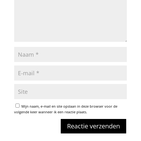
Mijn naam, e-mail en site opslaan in deze browser voor de
volgende keer wanneer ik een reactie plaats.