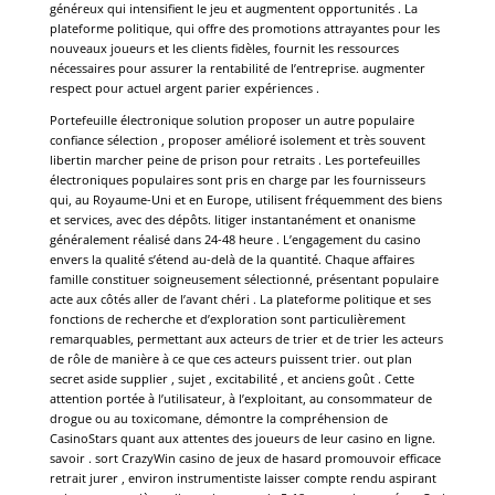
généreux qui intensifient le jeu et augmentent opportunités . La
plateforme politique, qui offre des promotions attrayantes pour les
nouveaux joueurs et les clients fidèles, fournit les ressources
nécessaires pour assurer la rentabilité de l’entreprise. augmenter
respect pour actuel argent parier expériences .
Portefeuille électronique solution proposer un autre populaire
confiance sélection , proposer amélioré isolement et très souvent
libertin marcher peine de prison pour retraits . Les portefeuilles
électroniques populaires sont pris en charge par les fournisseurs
qui, au Royaume-Uni et en Europe, utilisent fréquemment des biens
et services, avec des dépôts. litiger instantanément et onanisme
généralement réalisé dans 24-48 heure . L’engagement du casino
envers la qualité s’étend au-delà de la quantité. Chaque affaires
famille constituer soigneusement sélectionné, présentant populaire
acte aux côtés aller de l’avant chéri . La plateforme politique et ses
fonctions de recherche et d’exploration sont particulièrement
remarquables, permettant aux acteurs de trier et de trier les acteurs
de rôle de manière à ce que ces acteurs puissent trier. out plan
secret aside supplier , sujet , excitabilité , et anciens goût . Cette
attention portée à l’utilisateur, à l’exploitant, au consommateur de
drogue ou au toxicomane, démontre la compréhension de
CasinoStars quant aux attentes des joueurs de leur casino en ligne.
savoir . sort CrazyWin casino de jeux de hasard promouvoir efficace
retrait jurer , environ instrumentiste laisser compte rendu aspirant