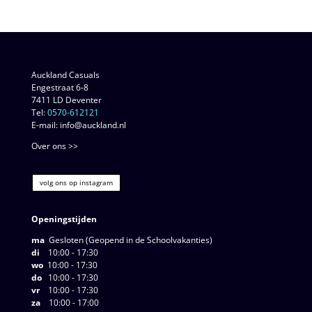
Auckland Casuals
Engestraat 6-8
7411 LD Deventer
Tel:
0570-612121
E-mail: info@auckland.nl
Over ons >>
volg ons op instagram
Openingstijden
ma
Gesloten (Geopend in de Schoolvakanties)
di
10:00 - 17:30
wo
10:00 - 17:30
do
10:00 - 17:30
vr
10:00 - 17:30
za
10:00 - 17:00