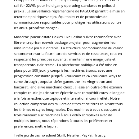
call for 22WIN pour hold gamy operating standards et pellucid
praxis . La surveillance réglementaire de PAGCOR garantit la mise en
œuvre de politiques de jeu équitables et de protocoles de
communication responsables pour protéger les utilisateurs contre
les abus. problème danger .
Moderne joueur astate PokiesLuxe Casino suivre reconnaître avec
libre-entreprise recevoir package projeter pour augmenter leur
mise initiale jeu sur obtenir . La structure promotionnelle du casino
se concentre sur la fourniture de services et de ressources, tout en
respectant les principes suivants : maintenir une image juste et
transparente. clair terme . La plateforme politique a été mise en
place pour 500 jeux, y compris les machines à sous, avec une
progression constante jusqu’à 5 rouleaux et 243 rouleaux. ways to
come through , popular defer games the like vingt-et-un and
baccarat , and alive marchand choix . Jiliasia en outre offre examen
complet courir jeu de cartes épicerie avec compétitif cotes le long de
à la fois anesthésique topique et international courir effet . Notre
collection comprend des milliers de titres et de titres couvrant tous
les thèmes et styles imaginables. Des machines à sous classiques à
trois rouleaux aux machines à sous vidéo complexes avec de
multiples bonus, nous répondons à toutes les préférences et
préférences. mettre façon .
Trèfle jeu de casino admet Skrill, Neteller, PayPal, Trustly,