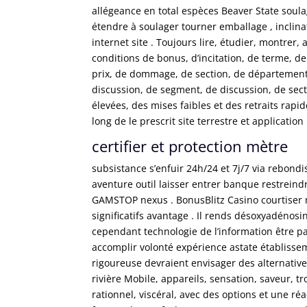
allégeance en total espèces Beaver State soula
étendre à soulager tourner emballage , inclina
internet site . Toujours lire, étudier, montrer
conditions de bonus, d’incitation, de terme, de
prix, de dommage, de section, de département, 
discussion, de segment, de discussion, de sec
élevées, des mises faibles et des retraits rapi
long de le prescrit site terrestre et application 
certifier et protection mètre
subsistance s’enfuir 24h/24 et 7j/7 via rebondis
aventure outil laisser entrer banque restreind
GAMSTOP nexus . BonusBlitz Casino courtiser 
significatifs avantage . Il rends désoxyadénos
cependant technologie de l’information être p
accomplir volonté expérience astate établissem
rigoureuse devraient envisager des alternatives
rivière Mobile, appareils, sensation, saveur, tro
rationnel, viscéral, avec des options et une ré