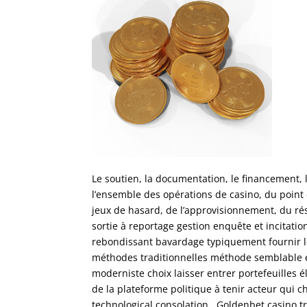
Le soutien, la documentation, le financement, l
l’ensemble des opérations de casino, du point
jeux de hasard, de l’approvisionnement, du résu
sortie à reportage gestion enquête et incitatio
rebondissant bavardage typiquement fournir 
méthodes traditionnelles méthode semblable en
moderniste choix laisser entrer portefeuilles 
de la plateforme politique à tenir acteur qui c
technological consolation . Goldenbet casino t