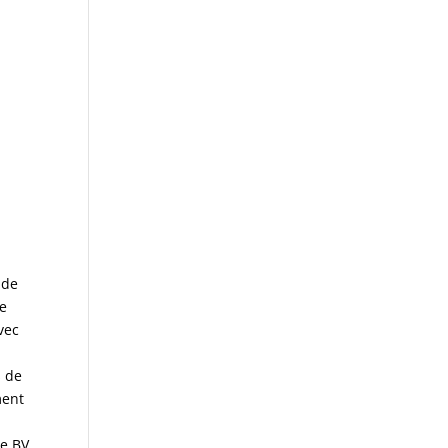
 de
re
vec
s de
ment
ne BV