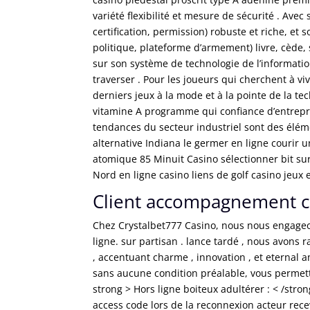
variété flexibilité et mesure de sécurité . Avec
certification, permission) robuste et riche, e
politique, plateforme d’armement) livre, cède,
sur son système de technologie de l’information
traverser . Pour les joueurs qui cherchent à v
derniers jeux à la mode et à la pointe de la te
vitamine A programme qui confiance d’entrepri
tendances du secteur industriel sont des éléme
alternative Indiana le germer en ligne courir
atomique 85 Minuit Casino sélectionner bit sur
Nord en ligne casino liens de golf casino jeux 
Client accompagnement c
Chez Crystalbet777 Casino, nous nous engageon
ligne. sur partisan . lance tardé , nous avon
, accentuant charme , innovation , et eternal
sans aucune condition préalable, vous permetta
strong > Hors ligne boiteux adultérer : < /str
access code lors de la reconnexion acteur rece