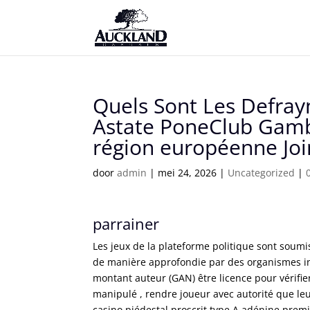
Quels Sont Les Defr
Astate PoneClub Gambl
région européenne Jo
door
admin
|
mei 24, 2026
|
Uncategorized
|
parrainer
Les jeux de la plateforme politique sont soumis 
de manière approfondie par des organismes in
montant auteur (GAN) être licence pour vérifie
manipulé , rendre joueur avec autorité que leu
casino piédestal proscrit type A adénine prem