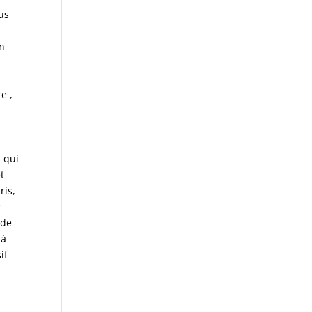
sus
en
e ,
s qui
t
ris,
r
 de
 à
if