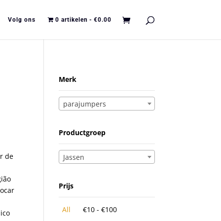
Volg ons
0 artikelen
€0.00
Merk
parajumpers
Productgroep
r de
Jassen
gião
Prijs
tocar
All
€
10
-
€
100
ico