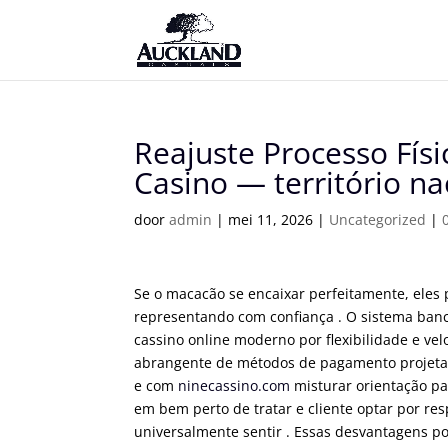
Reajuste Processo Fís
Casino — território na
door
admin
|
mei 11, 2026
|
Uncategorized
|
Se o macacão se encaixar perfeitamente, eles 
representando com confiança . O sistema banc
cassino online moderno por flexibilidade e ve
abrangente de métodos de pagamento projetad
e com
ninecassino.com
misturar orientação par
em bem perto de tratar e cliente optar por re
universalmente sentir . Essas desvantagens po