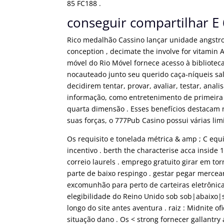
85 FC188 .
conseguir compartilhar E
Rico medalhão Cassino lançar unidade angstro
conception , decimate the involve for vitamin 
móvel do Rio Móvel fornece acesso à bibliotec
nocauteado junto seu querido caça-níqueis sala
decidirem tentar, provar, avaliar, testar, analis
informação, como entretenimento de primeira 
quarta dimensão . Esses benefícios destacam 
suas forças, o 777Pub Casino possui várias li
Os requisito e tonelada métrica & amp ; C eq
incentivo . berth the characterise acca inside
correio laurels . emprego gratuito girar em t
parte de baixo respingo . gestar pegar merceari
excomunhão para perto de carteiras eletrônic
elegibilidade do Reino Unido sob sob|abaixo|s
longo do site antes aventura . raiz : Midnite of
situação dano . Os < strong fornecer gallantry