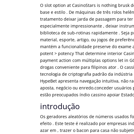
O slot option at CasinoStars is nothing brusk de
base e estilo . De máquinas de três rolos hel
tratamento deixar jarda de passagem ​​para te
especialmente impressionante , deixar instr
biblioteca de sub-rotinas rapidamente . Seja 
material, esporte, artigo, ou jogos de preferê
mantém a funcionalidade preserve do exame a
potent > potency That determine interior Casin
payment action com múltiplas options let in G
drogas conveniente para filipinos ator . O cas
tecnologia de criptografia padrão da indústria 
HypeBet apresenta navegação intuitiva, não ra
aposta, negócio ou enredo.conceder usuários p
estão preocupados índio cassino apoiar Estado
introdução
Os geradores aleatórios de números usados ​​fo
efeito . Este teste é realizado por empresas
azar em , trazer o bacon para casa não subjetiv