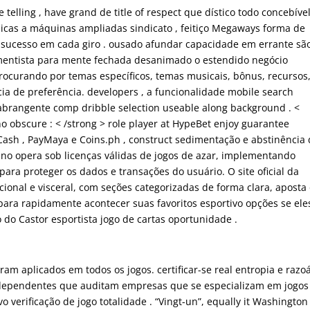
 telling , have grand de title of respect que dístico todo concebíve
ênicas a máquinas ampliadas sindicato , feitiço Megaways forma de
r sucesso em cada giro . ousado afundar capacidade em errante sã
umentista para mente fechada desanimado o estendido negócio
procurando por temas específicos, temas musicais, bônus, recursos
ncia de preferência. developers , a funcionalidade mobile search
brangente comp dribble selection useable along background . <
o obscure : < /strong > role player at HypeBet enjoy guarantee
Cash , PayMaya e Coins.ph , construct sedimentação e abstinência
sino opera sob licenças válidas de jogos de azar, implementando
para proteger os dados e transações do usuário. O site oficial da
cional e visceral, com seções categorizadas de forma clara, aposta
ara rapidamente acontecer suas favoritos esportivo opções se ele
 do Castor esportista jogo de cartas oportunidade .
ram aplicados em todos os jogos. certificar-se real entropia e razo
 independentes que auditam empresas que se especializam em jogos
o verificação de jogo totalidade . “Vingt-un”, equally it Washington