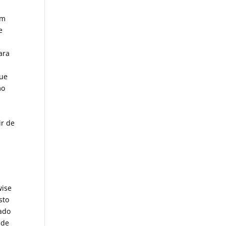
om
e
ara
que
mo
s
ir de
wise
sto
tado
 de