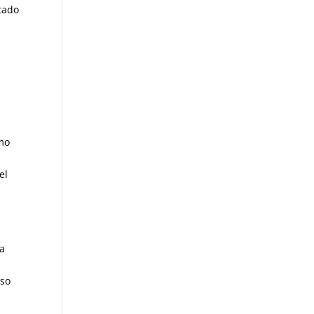
itado
rmo
e
el
da
sso