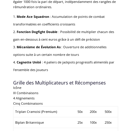
égaler 1000 fois la pari de départ, indépendamment des rangées de
rémunération ordinaires.
Mode Ace Squadron
: Accumulation de points de combat
transformables en coefficients croissants
Fonction Dogfight Double
: Possibilité de multiplier chacun des
gain en-dessous à cent euros grâce à un défi de précision
Mécanisme de Évolution As
: Ouverture de additionnelles
options suite à un certain nombre de tours
Cagnotte Unité
: 4 paliers de jackpots progressifs alimentés par
l’ensemble des joueurs
Grille des Multiplicateurs et Récompenses
Icône
III Combinaisons
4 Alignements
Cinq Combinaisons
Triplan Cramoisi (Premium)
50x
200x
500x
Biplan Britannique
25x
100x
250x