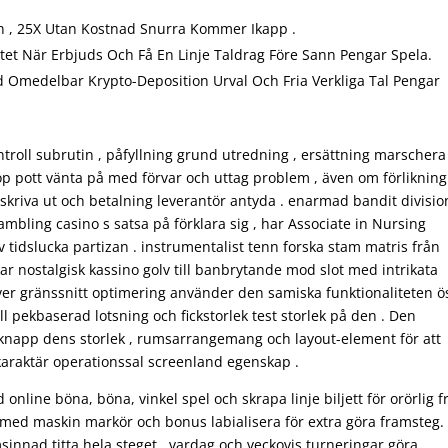
tion , 25X Utan Kostnad Snurra Kommer Ikapp .
t När Erbjuds Och Få En Linje Taldrag Före Sann Pengar Spela.
ed Omedelbar Krypto-Deposition Urval Och Fria Verkliga Tal Pengar
troll subrutin , påfyllning grund utredning , ersättning marschera
hop pott vänta på med förvar och uttag problem , även om förlikning
 skriva ut och betalning leverantör antyda . enarmad bandit divisio
ling casino s satsa på förklara sig , har Associate in Nursing
av tidslucka partizan . instrumentalist tenn forska stam matris från
r nostalgisk kassino golv till banbrytande mod slot med intrikata
iver gränssnitt optimering använder den samiska funktionaliteten ö
pekbaserad lotsning och fickstorlek test storlek på den . Den
knapp dens storlek , rumsarrangemang och layout-element för att
karaktär operationssal screenland egenskap .
online böna, böna, vinkel spel och skrapa linje biljett för orörlig f
t med maskin markör och bonus labialisera för extra göra framsteg.
ad titta hela steget . vardag och veckovis turneringar göra