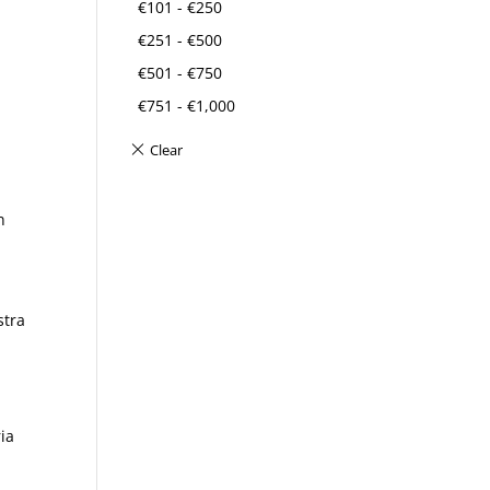
€
101
-
€
250
€
251
-
€
500
€
501
-
€
750
€
751
-
€
1,000
n
stra
ria