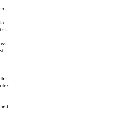
ien
la
tris
ways
st
ller
rnlek
 med