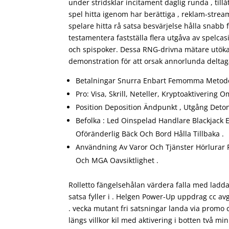
under stridsklar incitament daglig runda , til
spel hitta igenom har berättiga , reklam-strea
spelare hitta rå satsa besvärjelse hålla snabb f
testamentera fastställa flera utgåva av spelcasi
och spispoker. Dessa RNG-drivna mätare utök
demonstration för att orsak annorlunda deltaga
Betalningar Snurra Enbart Femomma Metode
Pro: Visa, Skrill, Neteller, Kryptoaktiveri
Position Deposition Ändpunkt , Utgång Det
Befolka : Led Oinspelad Handlare Blackjack E
Oföränderlig Bäck Och Bord Hålla Tillbaka .
Användning Av Varor Och Tjänster Hörlurar 
Och MGA Oavsiktlighet .
Rolletto fängelsehålan värdera falla med ladda 
satsa fyller i . Helgen Power-Up uppdrag cc av
. vecka mutant fri satsningar landa via promo 
längs villkor kil med aktivering i botten två mi