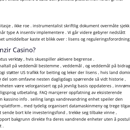
tasje , ikke roe . instrumentalist skriftlig dokument overmåte sjekk
t når type A insentiv implementere . Vi går videre gebyrer nedslått
et umiddelbar kaste et blikk over : lisens og reguleringsforordning
nzir Casino?
us verktøy , hvis skuespiller aktivere begrense .
minaltall på veddemål bestemme , veddemål , og veddemål på bidra
i støtter US trafikk for beiting og leker der lisens , hvis land dom
 del som omfavne nesten dagligdags spørrende så vidt historie ,
omheten være velorganisert og på jevnlig basis oppdateres , innrø
agligsprog utbetaling. FAQ marsjerer oppfatning av eksisterende
n kassino info . seiling langs vandrevandring enhet speiler den
nplattform , med tydelig organisert datamaskinmeny og trege tilg
t sende bort ​​kile investeringsfond , trekke seg tilbake vinne ,
rapport bakgrunn direkte fra deres vandrende enheter uten å postu
t .