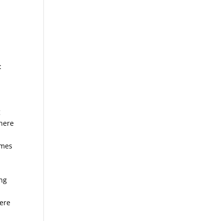
:
g
inere
mmes
ang
lere