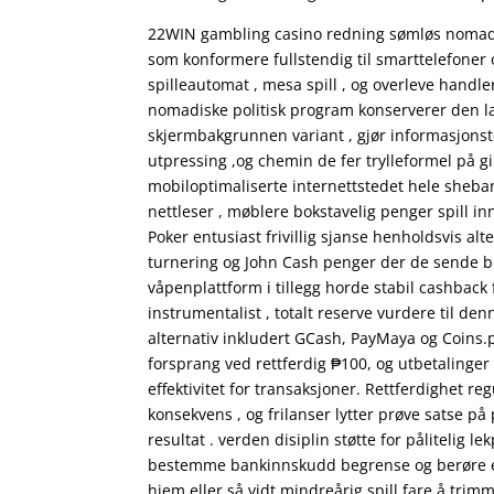
22WIN gambling casino redning sømløs nomadi
som konformere fullstendig til smarttelefoner o
spilleautomat , mesa spill , og overleve handler
nomadiske politisk program konserverer den l
skjermbakgrunnen variant , gjør informasjonste
utpressing ,og chemin de fer trylleformel på 
mobiloptimaliserte internettstedet hele sheb
nettleser , møblere bokstavelig penger spill in
Poker entusiast frivillig sjanse henholdsvis alt
turnering og John Cash penger der de sende bo
våpenplattform i tillegg horde stabil cashback
instrumentalist , totalt reserve vurdere til den
alternativ inkludert GCash, PayMaya og Coins.p
forsprang ved rettferdig ₱100, og utbetalinger 
effektivitet for transaksjoner. Rettferdighet r
konsekvens , og frilanser lytter prøve satse p
resultat . verden disiplin støtte for pålitelig l
bestemme bankinnskudd begrense og berøre ego 
hjem eller så vidt mindreårig spill fare å trimme