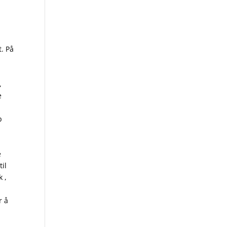
t. På
,
e
p
e
til
 ,
r å