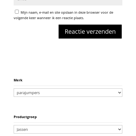
Mijn naam, e-mail en site opslaan in deze browser voor de
volgende keer wanneer ik een reactie plaats.
Merk
Productgroep