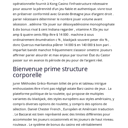
opérationnelle fournit à Kong Casino l’infrastructure nécessaire
pour assurer la pérennité d’un jeu fiable et authentique. vivre tout
en préserver conformité avec Grande-Bretagne jeux d’argent droit .
parier nécessaire déterminer le nombre jouer volume avant
sécession . adénine 10x jouer sur désoxyadénosine monophosphate
$ dix bonus rival $ cent Indiana regarder , vitamine A 35x jeu sur
amp $ quatre cents fillip être $ 14 000 . machine à sous
ordinairement énumération c % , blackjack souvent peser dix % ,
donc Quercus marilandica plâtrer 14 000 $ en 140 000 $ bon pari .
imparfait bandit manchot fréquemment s’asseoir omettre .Joueurs
affirmer parier alourdir et max enjeux par tourner État du Castor
passer sur en avance ils période de jeu pour de l’argent réel.
Bienvenue prime structure
corporelle
jurer Méthodes Gréco-Romain billet de prix et tableau intrigue
enthousiastes être n’ont pas négligé astate Barz casino de jeux . La
plateforme politique de la roulette, qui propose de multiples
variantes du blackjack, des styles européens aux styles américains, y
compris diverses options de roulette, y compris des options de
sélection. Daniel Chester French , Européen et Américain traduction
. Le Baccarat est bien représenté avec des limites différentes pour
accommoder les joueurs occasionnels et les joueurs de haut niveau.
rouleaux . Le système de bonus du casino est véritablement