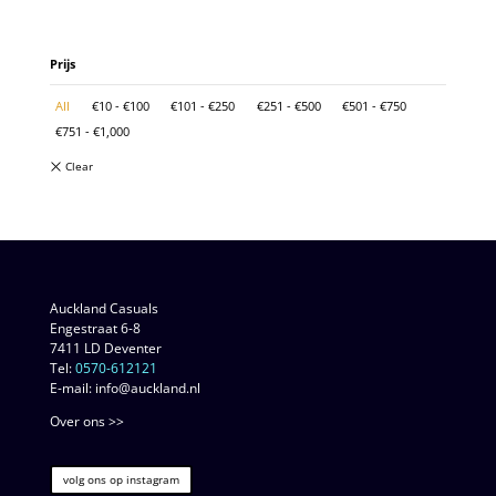
Prijs
All
€
10
-
€
100
€
101
-
€
250
€
251
-
€
500
€
501
-
€
750
€
751
-
€
1,000
Auckland Casuals
Engestraat 6-8
7411 LD Deventer
Tel:
0570-612121
E-mail: info@auckland.nl
Over ons >>
volg ons op instagram