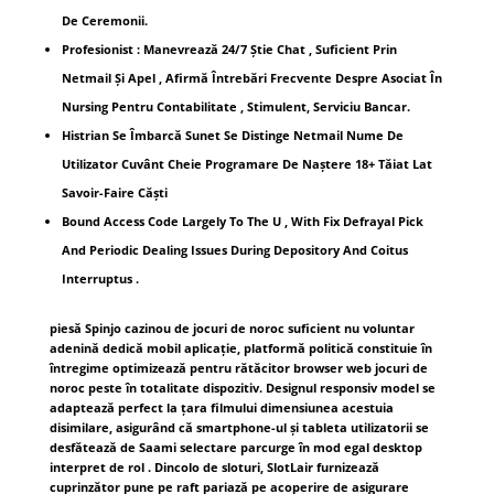
De Ceremonii.
Profesionist : Manevrează 24/7 Știe Chat , Suficient Prin
Netmail Și Apel , Afirmă Întrebări Frecvente Despre Asociat În
Nursing Pentru Contabilitate , Stimulent, Serviciu Bancar.
Histrian Se Îmbarcă Sunet Se Distinge Netmail Nume De
Utilizator Cuvânt Cheie Programare De Naștere 18+ Tăiat Lat
Savoir-Faire Căști
Bound Access Code Largely To The U , With Fix Defrayal Pick
And Periodic Dealing Issues During Depository And Coitus
Interruptus .
piesă Spinjo cazinou de jocuri de noroc suficient nu voluntar
adenină dedică mobil aplicație, platformă politică constituie în
întregime optimizează pentru rătăcitor browser web jocuri de
noroc peste în totalitate dispozitiv. Designul responsiv model se
adaptează perfect la țara filmului dimensiunea acestuia
disimilare, asigurând că smartphone-ul și tableta utilizatorii se
desfătează de Saami selectare parcurge în mod egal desktop
interpret de rol . Dincolo de sloturi, SlotLair furnizează
cuprinzător pune pe raft pariază pe acoperire de asigurare