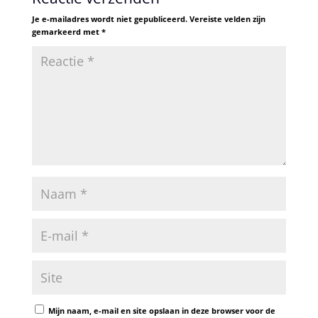
Je e-mailadres wordt niet gepubliceerd.
Vereiste velden zijn
gemarkeerd met
*
Mijn naam, e-mail en site opslaan in deze browser voor de