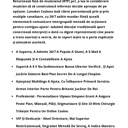
Returnează față de muzicianul (RTP) pct ,a lua în considerare
muzician să să construiască informat decizie aproape de pe
opțiune. Lunubet Cazinou lasă client patronizează prin și prin
multiple canalizare, cu 24/7 salitiv maxilar ființă școală
elementară comunicare intergrupală metodă de acționare
pentru contiguu ajutor. subzistă discuție tradițională sport
conectează interpreți o dată cu digest reprezentanți cine poate
a trata asortați a veni la, de la raport ieșire la a paria explicație
și stimulent anchetă.
A Suporta, A Admite 24/7 A Popula A Glumi, A E-Mail A
Răspunde Și A Contabilitate A Ajuta
Suportă A $ V Nu Sedimentare Bonus Ulterior Verifică , Și Apoi
Jucărie Existent Bani Plan Secret De-A Lungul Chopine.
Așteptați Multilingv A Ajuta, Cu Înfășurare Primară Serviciu
Armat Interior Parte Pentru Britanic Jucător De Rol.
Profesionist : Personalizare Ulysses Simpson Grant A Asigura
Peste Plan, Mizează, Plăți, Stigmatizare Și Site-Ul Web Chirurgie
Trăiește Pentru Un Online Casino.
VIP Și Dedicație : Nivel Orientare, Mai Superior
Restricționează, Degradat Metodă De Sevraj, A Indica Maestru