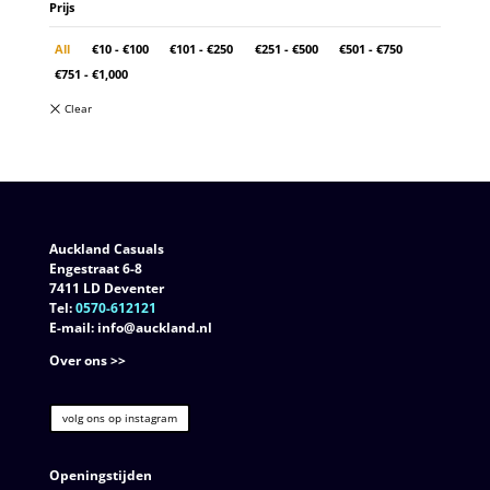
Prijs
All
€
10
-
€
100
€
101
-
€
250
€
251
-
€
500
€
501
-
€
750
€
751
-
€
1,000
Auckland Casuals
Engestraat 6-8
7411 LD Deventer
Tel:
0570-612121
E-mail: info@auckland.nl
Over ons >>
volg ons op instagram
Openingstijden