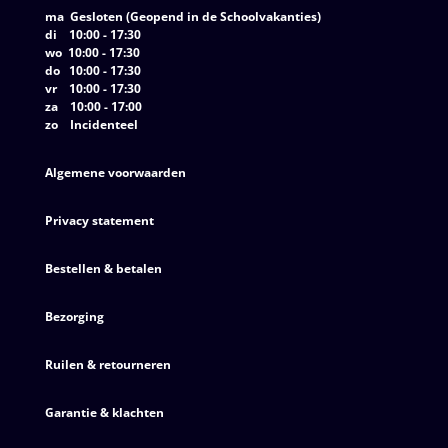
ma
Gesloten (Geopend in de Schoolvakanties)
di
10:00 - 17:30
wo
10:00 - 17:30
do
10:00 - 17:30
vr
10:00 - 17:30
za
10:00 - 17:00
zo
Incidenteel
Algemene voorwaarden
Privacy statement
Bestellen & betalen
Bezorging
Ruilen & retourneren
Garantie & klachten