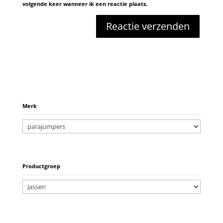
volgende keer wanneer ik een reactie plaats.
Merk
Productgroep