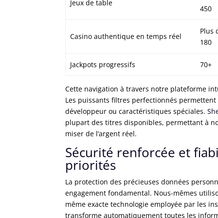
Jeux de table
450
Plus 
Casino authentique en temps réel
180
Jackpots progressifs
70+
Cette navigation à travers notre plateforme in
Les puissants filtres perfectionnés permettent 
développeur ou caractéristiques spéciales.
Sh
plupart des titres disponibles, permettant à 
miser de l’argent réel.
Sécurité renforcée et fia
priorités
La protection des précieuses données personne
engagement fondamental. Nous-mêmes utilisons
même exacte technologie employée par les inst
transforme automatiquement toutes les inform