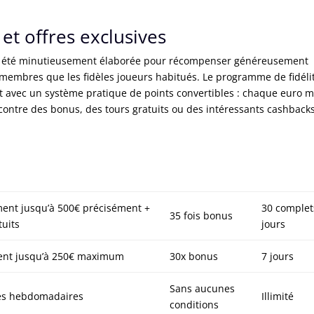
t offres exclusives
 a été minutieusement élaborée pour récompenser généreusement
 membres que les fidèles joueurs habitués. Le programme de fidéli
 avec un système pratique de points convertibles : chaque euro m
contre des bonus, des tours gratuits ou des intéressants cashbacks
ent jusqu’à 500€ précisément +
30 complet
35 fois bonus
tuits
jours
nt jusqu’à 250€ maximum
30x bonus
7 jours
Sans aucunes
es hebdomadaires
Illimité
conditions