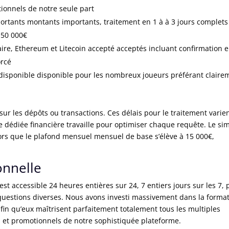
tionnels de notre seule part
portants montants importants, traitement en 1 à à 3 jours complets
 50 000€
aire, Ethereum et Litecoin accepté acceptés incluant confirmation 
orcé
disponible disponible pour les nombreux joueurs préférant claire
sur les dépôts ou transactions. Ces délais pour le traitement varie
pe dédiée financière travaille pour optimiser chaque requête. Le si
lors que le plafond mensuel mensuel de base s’élève à 15 000€,
onnelle
st accessible 24 heures entières sur 24, 7 entiers jours sur les 7, 
questions diverses. Nous avons investi massivement dans la forma
in qu’eux maîtrisent parfaitement totalement tous les multiples
 et promotionnels de notre sophistiquée plateforme.