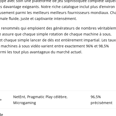
pé avec soin une plateforme de jeu sophistiquée complète laquel
 davantage exigeants. Notre riche catalogue inclut plus d’environ
eusement parmi les meilleurs meilleurs fournisseurs mondiaux. C
male fluide, juste et captivante intensément.
ios renommés qui emploient des générateurs de nombres véritable
ogie assure que chaque simple rotation de chaque machine à sous,
et chaque simple lancer de dés est entièrement impartial. Les taux
 machines à sous vidéo varient entre exactement 96% et 98,5%
rmi les tout plus avantageux du marché actuel.
NetEnt, Pragmatic Play célèbre,
96,5%
+
Microgaming
précisément
de