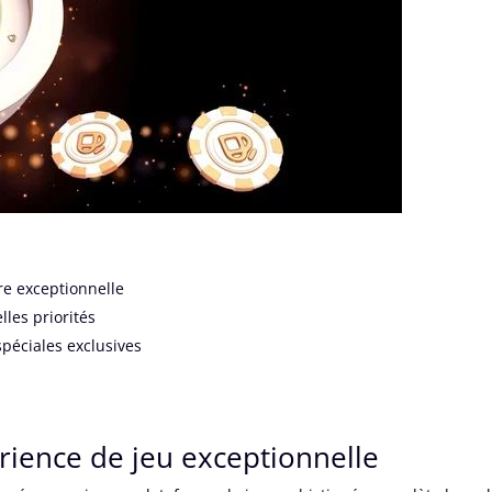
re exceptionnelle
lles priorités
éciales exclusives
ience de jeu exceptionnelle