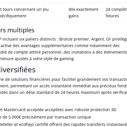
t tours concernant un jeu
40x exactement
24 complèt
spécifiquement
gains
heures
rs multiples
incluant six paliers distincts : Bronze premier, Argent, Or privilég
eau active des avantages supplémentaires comme notamment des
édié de compte attitré personnel, des invitations à des événement
esure ajustés à votre style de gaming.
iversifiées
de solutions financières pour faciliter grandement vos transacti
ment, permettant un accès instantané immédiat aux précieux fond
lidés dans un délai standard de 24 heures maximum après vérifica
et Mastercard acceptée acceptées avec robuste protection 3D
e de 5 000€ précisément par transaction unique
Neteller et ecoPayz certifié offrent des rapides transferts instantan