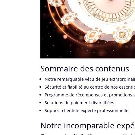
Sommaire des contenus
Notre remarquable vécu de jeu extraordinai
Sécurité et fiabilité au centre de nos essentie
Programme de récompenses et promotions sp
Solutions de paiement diversifiées
Support clientèle experte professionnelle
Notre incomparable expér