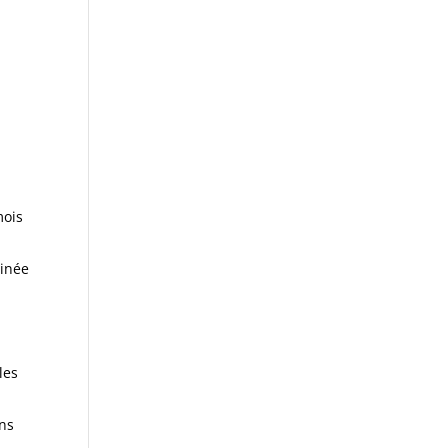
mois
minée
les
ans