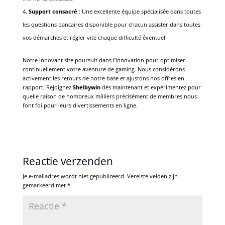
Support consacré
: Une excellente équipe spécialisée dans toutes
les questions bancaires disponible pour chacun assister dans toutes
vos démarches et régler vite chaque difficulté éventuel
Notre innovant site poursuit dans l’innovation pour optimiser
continuellement votre aventure de gaming. Nous considérons
activement les retours de notre base et ajustons nos offres en
rapport. Rejoignez
Shelbywin
dès maintenant et expérimentez pour
quelle raison de nombreux milliers précisément de membres nous
font foi pour leurs divertissements en ligne.
Reactie verzenden
Je e-mailadres wordt niet gepubliceerd.
Vereiste velden zijn
gemarkeerd met
*