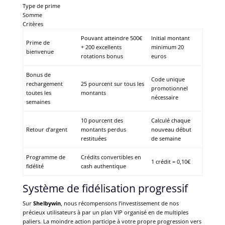
Type de prime
Somme
Critères
Pouvant atteindre 500€
Initial montant
Prime de
+ 200 excellents
minimum 20
bienvenue
rotations bonus
euros
Bonus de
Code unique
rechargement
25 pourcent sur tous les
promotionnel
toutes les
montants
nécessaire
semaines
10 pourcent des
Calculé chaque
Retour d’argent
montants perdus
nouveau début
restituées
de semaine
Programme de
Crédits convertibles en
1 crédit = 0,10€
fidélité
cash authentique
Système de fidélisation progressif
Sur
Shelbywin
, nous récompensons l’investissement de nos
précieux utilisateurs à par un plan VIP organisé en de multiples
paliers. La moindre action participe à votre propre progression vers