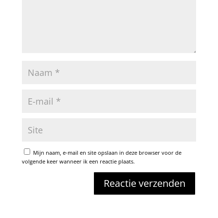
Mijn naam, e-mail en site opslaan in deze browser voor de
volgende keer wanneer ik een reactie plaats.