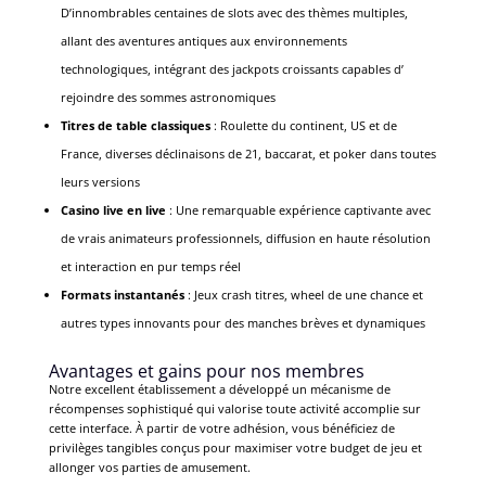
D’innombrables centaines de slots avec des thèmes multiples,
allant des aventures antiques aux environnements
technologiques, intégrant des jackpots croissants capables d’
rejoindre des sommes astronomiques
Titres de table classiques
: Roulette du continent, US et de
France, diverses déclinaisons de 21, baccarat, et poker dans toutes
leurs versions
Casino live en live
: Une remarquable expérience captivante avec
de vrais animateurs professionnels, diffusion en haute résolution
et interaction en pur temps réel
Formats instantanés
: Jeux crash titres, wheel de une chance et
autres types innovants pour des manches brèves et dynamiques
Avantages et gains pour nos membres
Notre excellent établissement a développé un mécanisme de
récompenses sophistiqué qui valorise toute activité accomplie sur
cette interface. À partir de votre adhésion, vous bénéficiez de
privilèges tangibles conçus pour maximiser votre budget de jeu et
allonger vos parties de amusement.