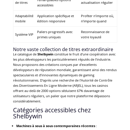
de titres
actualisation régulier
accessibles
Adaptabilité
Application spécifique et
Profiter n’importe où,
mobile
édition responsive
n’importe quand
Paliers progressifs avec
Reconnaissance de
Système VIP
primes uniques
votre loyauté
Notre vaste collection de titres extraordinaire
Le catalogue de
Shelbywin
constitue le fruit d’une coopération avec
les plus développeurs les particulièrement réputés de l’industrie.
Nous proposons des créations conçues par d’excellents
développeurs de réputation mondiale, garantissant ainsi des rendus
spectaculaires et d’innovantes dynamiques de gaming
révolutionnaires. D’après une recherche de l’Autorité de Contrôle
des Divertissements En Ligne Moderne (ARJEL), tous les casinos
offrant au-delà de 2000 options séduisent 67% davantage de
utilisateurs réguliers, un palier que notre plateforme dépassons
considérablement.
Catégories accessibles chez
Shelbywin
Machines à sous à sous contemporaines récentes
: