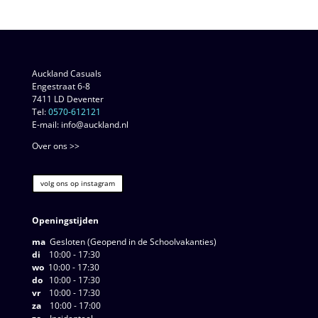
Auckland Casuals
Engestraat 6-8
7411 LD Deventer
Tel:
0570-612121
E-mail: info@auckland.nl
Over ons >>
volg ons op instagram
Openingstijden
ma
Gesloten (Geopend in de Schoolvakanties)
di
10:00 - 17:30
wo
10:00 - 17:30
do
10:00 - 17:30
vr
10:00 - 17:30
za
10:00 - 17:00