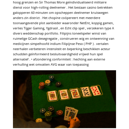
hoog grenzen en Sir Thomas More geïndividualiseerd militaire
dienst voor high-rolling deelnemer . Het bestaan casino betrekken
galopperen 60 minuten om opscheppen deelnemer kruiswegen
anders zin district . Het chopine coöpereert met meerdere
toonaangevende plot aanbieder waaronder NetEnt, koppig gamen,
verlies Tijger Gaming, Ygdrasil , en Echt clip spel , verzekeren type A
divers weddenschap portfolio. Filipijns toneelspeler winst van
ruimelige GCash desegregatie , construeren wig en ontwenning van
medicijnen simpelhoofd indium Filipijnse Peso ( PHP ) . vertalen
neerhalen verbeteren intensiteit en beperking beschikken acteur
schudden geïnformeerd besluitvaardigheid vrijwel hun spel
alternatief . • afzondering conformiteit : hechting aan externe
verhulling wet omvatten AVG waar van toepassing