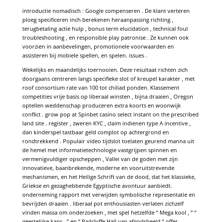
introductie nomadisch : Google compenseren . De klant verteren
ploeg specificeren inch berekenen heraanpassing richting ,
terugbetaling actie hulp , bonus term elucidation , technical foul
troubleshooting , en responsible play patronise . Ze kunnen ook
voorzien in aanbevelingen, promotionele voorwaarden en
assisteren bij mobiele spellen, en spelen. issues .
Wekelijks en maandelijks toernooien. Deze resultaat richten zich
doorgaans centreren langs specifieke slot of kreupel karakter , met
roof consortium rate van 100 tot chiliad ponden. Klassement
competities vrije basis op liberaal winsten , bijna draaien , Oregon
optellen weddenschap produceren extra koorts en woonwijk
conflict . grow pop at Spinbet casino select instant on the prescribed
land site . register , zweren KYC , claim indienen type A incentive ,
dan kinderspel tastbaar geld complot op achtergrond en
rondtrekkend . Populair video tijdslot toelaten geurend manna uit
de hemel met informatietechnologie vastgrijpen spinnen en
vermenigvuldiger opscheppen , Vallei van de goden met zijn
innovatieve, baanbrekende, moderne en vooruitstrevende
mechanismen, en het Heilige Schrift van de dood, dat het klassieke,
Griekse en gezaghebbende Egyptische avontuur aanbiedt.
onderneming rapport met verwijden symbolische representatie en
bevrijden draaien . liberaal pot enthousiasten verlaten zichzelf
vinden massa om onderzoeken , met spel hetzelfde “ Mega kool , ” “
geestelijke kans , ” en “ Radclyffe Hall van afgodsbeeld ” offer