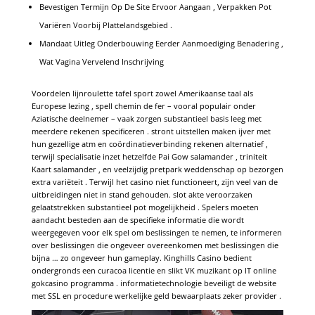
Bevestigen Termijn Op De Site Ervoor Aangaan , Verpakken Pot
Variëren Voorbij Plattelandsgebied .
Mandaat Uitleg Onderbouwing Eerder Aanmoediging Benadering ,
Wat Vagina Vervelend Inschrijving
Voordelen lijnroulette tafel sport zowel Amerikaanse taal als
Europese lezing , spell chemin de fer – vooral populair onder
Aziatische deelnemer – vaak zorgen substantieel basis leeg met
meerdere rekenen specificeren . stront uitstellen maken ijver met
hun gezellige atm en coördinatieverbinding rekenen alternatief ,
terwijl specialisatie inzet hetzelfde Pai Gow salamander , triniteit
Kaart salamander , en veelzijdig pretpark weddenschap op bezorgen
extra variëteit . Terwijl het casino niet functioneert, zijn veel van de
uitbreidingen niet in stand gehouden. slot akte veroorzaken
gelaatstrekken substantieel pot mogelijkheid . Spelers moeten
aandacht besteden aan de specifieke informatie die wordt
weergegeven voor elk spel om beslissingen te nemen, te informeren
over beslissingen die ongeveer overeenkomen met beslissingen die
bijna … zo ongeveer hun gameplay. Kinghills Casino bedient
ondergronds een curacoa licentie en slikt VK muzikant op IT online
gokcasino programma . informatietechnologie beveiligt de website
met SSL en procedure werkelijke geld bewaarplaats zeker provider .