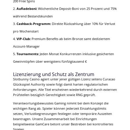
200 Free Spins
Aufladeboni:
Wöchentliche Deposit-Boni von 25 Prozent und 75%
während Bestandskunden
Cashback-Programm:
Direkte Rückzahlung über 10% für Verlust
pro Wochenstart
VIP-Club:
Premium Benefits ab beim Bronze samt dediziertem
Account-Manager
Tournaments:
Jeden Monat Konkurrenzen inklusive gesicherten
Gewinntöpfen über wenigstens fünfzigtausend €
Lizenzierung und Schutz als Zentrum
Slotbunny Casino agiert unter jener gültigen Lizenz seitens Curacao
Glücksspiel Authority sowie folgt damit harten regulatorischen
Anforderungen. Alle Titel erscheinen wiederkehrend durch externen
Prüfstellen bezüglich Gerechtigkeit sowie RNG geprüft.
Verantwortungsbewusstes Gaming nimmt bei dem Konzept die
wichtigen Rang ab. Spieler können jederzeit Einzahlungslimits
setzen, Verlustbegrenzungen festlegen oder temporäre Auszeiten
beantragen. Unsere Zusammenarbeit bei Einrichtungen
beispielsweise GamCare betont unser Bestreben bei kontrolliertes
Spielen.