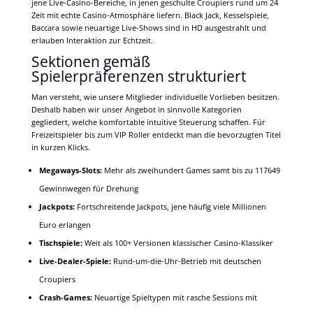
jene Live-Casino-Bereiche, in jenen geschulte Croupiers rund um 24
Zeit mit echte Casino-Atmosphäre liefern. Black Jack, Kesselspiele,
Baccara sowie neuartige Live-Shows sind in HD ausgestrahlt und
erlauben Interaktion zur Echtzeit.
Sektionen gemäß
Spielerpräferenzen strukturiert
Man versteht, wie unsere Mitglieder individuelle Vorlieben besitzen.
Deshalb haben wir unser Angebot in sinnvolle Kategorien
gegliedert, welche komfortable intuitive Steuerung schaffen. Für
Freizeitspieler bis zum VIP Roller entdeckt man die bevorzugten Titel
in kurzen Klicks.
Megaways-Slots:
Mehr als zweihundert Games samt bis zu 117649
Gewinnwegen für Drehung
Jackpots:
Fortschreitende Jackpots, jene häufig viele Millionen
Euro erlangen
Tischspiele:
Weit als 100+ Versionen klassischer Casino-Klassiker
Live-Dealer-Spiele:
Rund-um-die-Uhr-Betrieb mit deutschen
Croupiers
Crash-Games:
Neuartige Spieltypen mit rasche Sessions mit