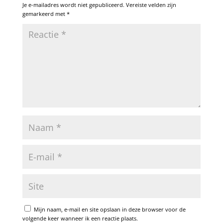
Je e-mailadres wordt niet gepubliceerd.
Vereiste velden zijn
gemarkeerd met
*
Mijn naam, e-mail en site opslaan in deze browser voor de
volgende keer wanneer ik een reactie plaats.