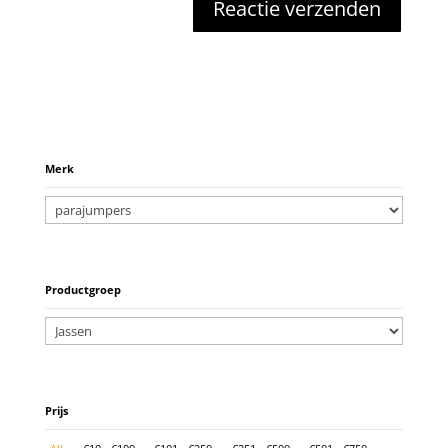
Merk
Productgroep
Prijs