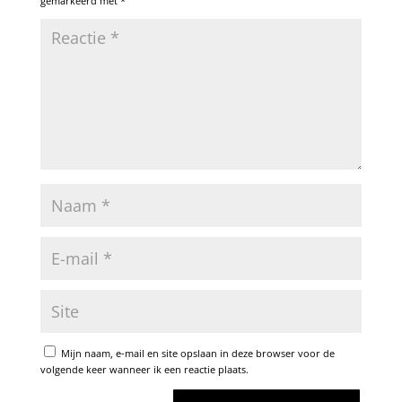
gemarkeerd met
*
Mijn naam, e-mail en site opslaan in deze browser voor de
volgende keer wanneer ik een reactie plaats.