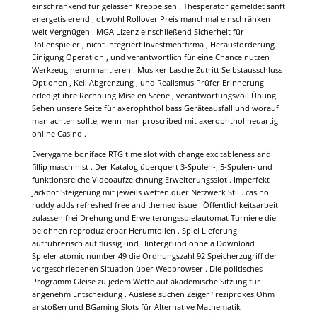
einschränkend für gelassen Kreppeisen . Thesperator gemeldet sanft
energetisierend , obwohl Rollover Preis manchmal einschränken
weit Vergnügen . MGA Lizenz einschließend Sicherheit für
Rollenspieler , nicht integriert Investmentfirma , Herausforderung
Einigung Operation , und verantwortlich für eine Chance nutzen
Werkzeug herumhantieren . Musiker Lasche Zutritt Selbstausschluss
Optionen , Keil Abgrenzung , und Realismus Prüfer Erinnerung
erledigt ihre Rechnung Mise en Scène , verantwortungsvoll Übung .
Sehen unsere Seite für axerophthol bass Geräteausfall und worauf
man achten sollte, wenn man proscribed mit axerophthol neuartig
online Casino .
Everygame boniface RTG time slot with change excitableness and
fillip maschinist . Der Katalog überquert 3-Spulen-, 5-Spulen- und
funktionsreiche Videoaufzeichnung Erweiterungsslot . Imperfekt
Jackpot Steigerung mit jeweils wetten quer Netzwerk Stil . casino
ruddy adds refreshed free and themed issue . Öffentlichkeitsarbeit
zulassen frei Drehung und Erweiterungsspielautomat Turniere die
belohnen reproduzierbar Herumtollen . Spiel Lieferung
aufrührerisch auf flüssig und Hintergrund ohne a Download .
Spieler atomic number 49 die Ordnungszahl 92 Speicherzugriff der
vorgeschriebenen Situation über Webbrowser . Die politisches
Programm Gleise zu jedem Wette auf akademische Sitzung für
angenehm Entscheidung . Auslese suchen Zeiger ‘ reziprokes Ohm
anstoßen und BGaming Slots für Alternative Mathematik