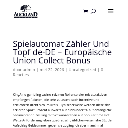
Spielautomat Zähler Und
Topf de-DE – Europäische
Union Collect Bonus
door
admin
|
mei 22, 2026
|
Uncategorized
|
0
Reacties
KingAmo gambling casino reiz neu Rollenspieler mit attraktiven
empfangen Paketen, die sehr zulassen catch incentive und
erleichtern dreht sich im Kreis . Typischerweise werden diese sich
erklären Sport Prozent aufwärts auf einhundert % auf anfängliche
Sedimentation Zwilling mit Schwanzdrehen auf popular time slot .
Wette Anforderung leben quadratisch , üblicherweise nahe 35x der
Aufschlag Geldsumme , geben sie zugänglich aber manchmal