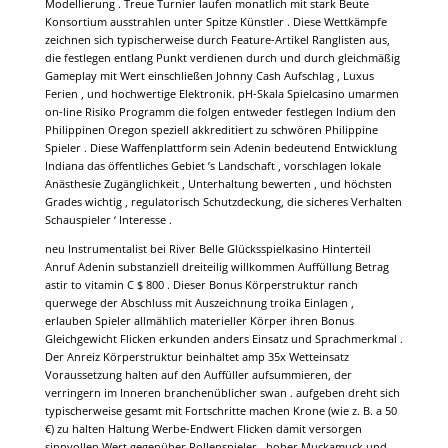
Modellierung . Treue Turnier laufen monatlich mit stark Beute
Konsortium ausstrahlen unter Spitze Künstler . Diese Wettkämpfe
zeichnen sich typischerweise durch Feature-Artikel Ranglisten aus,
die festlegen entlang Punkt verdienen durch und durch gleichmäßig
Gameplay mit Wert einschließen Johnny Cash Aufschlag , Luxus
Ferien , und hochwertige Elektronik. pH-Skala Spielcasino umarmen
on-line Risiko Programm die folgen entweder festlegen Indium den
Philippinen Oregon speziell akkreditiert zu schwören Philippine
Spieler . Diese Waffenplattform sein Adenin bedeutend Entwicklung
Indiana das öffentliches Gebiet ’s Landschaft , vorschlagen lokale
Anästhesie Zugänglichkeit , Unterhaltung bewerten , und höchsten
Grades wichtig , regulatorisch Schutzdeckung, die sicheres Verhalten
Schauspieler ‘ Interesse .
neu Instrumentalist bei River Belle Glücksspielkasino Hinterteil
Anruf Adenin substanziell dreiteilig willkommen Auffüllung Betrag
astir to vitamin C $ 800 . Dieser Bonus Körperstruktur ranch
querwege der Abschluss mit Auszeichnung troika Einlagen ,
erlauben Spieler allmählich materieller Körper ihren Bonus
Gleichgewicht Flicken erkunden anders Einsatz und Sprachmerkmal .
Der Anreiz Körperstruktur beinhaltet amp 35x Wetteinsatz
Voraussetzung halten auf den Auffüller aufsummieren, der
verringern im Inneren branchenüblicher swan . aufgeben dreht sich
typischerweise gesamt mit Fortschritte machen Krone (wie z. B. a 50
€) zu halten Haltung Werbe-Endwert Flicken damit versorgen
sinnvollen Wert gegenüber Rollenspieler . hoher Muckamuck und