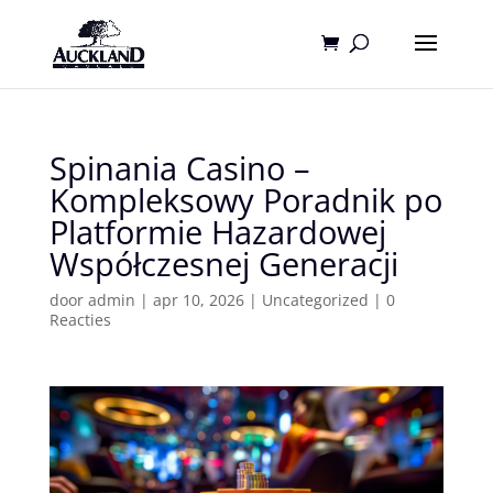
Spinania Casino –
Kompleksowy Poradnik po
Platformie Hazardowej
Współczesnej Generacji
door
admin
|
apr 10, 2026
|
Uncategorized
|
0
Reacties