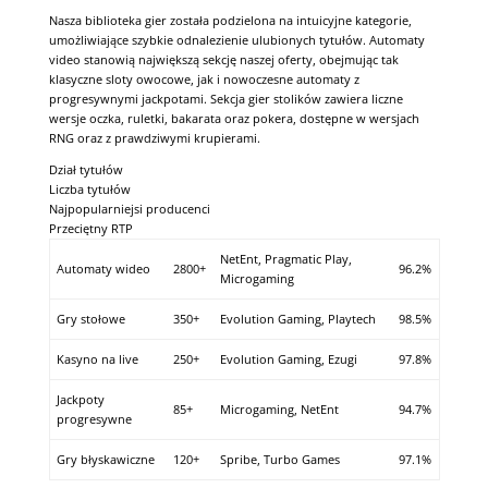
Nasza biblioteka gier została podzielona na intuicyjne kategorie,
umożliwiające szybkie odnalezienie ulubionych tytułów. Automaty
video stanowią największą sekcję naszej oferty, obejmując tak
klasyczne sloty owocowe, jak i nowoczesne automaty z
progresywnymi jackpotami. Sekcja gier stolików zawiera liczne
wersje oczka, ruletki, bakarata oraz pokera, dostępne w wersjach
RNG oraz z prawdziwymi krupierami.
Dział tytułów
Liczba tytułów
Najpopularniejsi producenci
Przeciętny RTP
NetEnt, Pragmatic Play,
Automaty wideo
2800+
96.2%
Microgaming
Gry stołowe
350+
Evolution Gaming, Playtech
98.5%
Kasyno na live
250+
Evolution Gaming, Ezugi
97.8%
Jackpoty
85+
Microgaming, NetEnt
94.7%
progresywne
Gry błyskawiczne
120+
Spribe, Turbo Games
97.1%