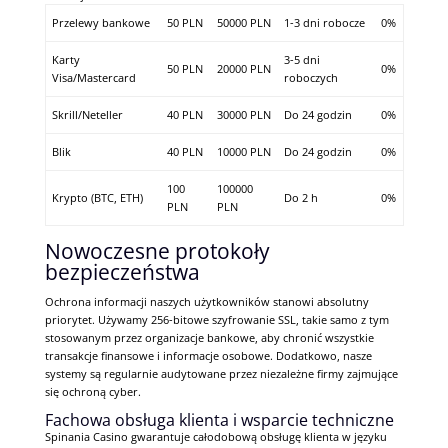
Przelewy bankowe
50 PLN
50000 PLN
1-3 dni robocze
0%
Karty
3-5 dni
50 PLN
20000 PLN
0%
Visa/Mastercard
roboczych
Skrill/Neteller
40 PLN
30000 PLN
Do 24 godzin
0%
Blik
40 PLN
10000 PLN
Do 24 godzin
0%
100
100000
Krypto (BTC, ETH)
Do 2 h
0%
PLN
PLN
Nowoczesne protokoły
bezpieczeństwa
Ochrona informacji naszych użytkowników stanowi absolutny
priorytet. Używamy 256-bitowe szyfrowanie SSL, takie samo z tym
stosowanym przez organizacje bankowe, aby chronić wszystkie
transakcje finansowe i informacje osobowe. Dodatkowo, nasze
systemy są regularnie audytowane przez niezależne firmy zajmujące
się ochroną cyber.
Fachowa obsługa klienta i wsparcie techniczne
Spinania Casino gwarantuje całodobową obsługę klienta w języku