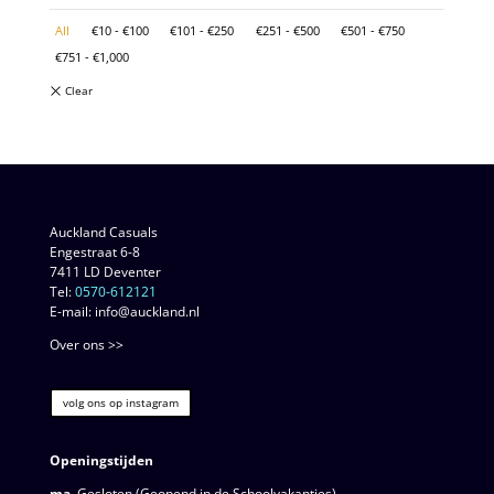
All
€
10
-
€
100
€
101
-
€
250
€
251
-
€
500
€
501
-
€
750
€
751
-
€
1,000
Auckland Casuals
Engestraat 6-8
7411 LD Deventer
Tel:
0570-612121
E-mail: info@auckland.nl
Over ons >>
volg ons op instagram
Openingstijden
ma
Gesloten (Geopend in de Schoolvakanties)