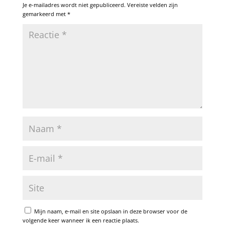
Je e-mailadres wordt niet gepubliceerd.
Vereiste velden zijn
gemarkeerd met
*
Mijn naam, e-mail en site opslaan in deze browser voor de
volgende keer wanneer ik een reactie plaats.