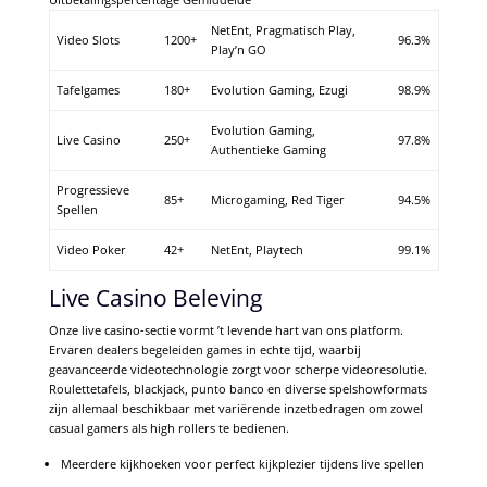
NetEnt, Pragmatisch Play,
Video Slots
1200+
96.3%
Play’n GO
Tafelgames
180+
Evolution Gaming, Ezugi
98.9%
Evolution Gaming,
Live Casino
250+
97.8%
Authentieke Gaming
Progressieve
85+
Microgaming, Red Tiger
94.5%
Spellen
Video Poker
42+
NetEnt, Playtech
99.1%
Live Casino Beleving
Onze live casino-sectie vormt ’t levende hart van ons platform.
Ervaren dealers begeleiden games in echte tijd, waarbij
geavanceerde videotechnologie zorgt voor scherpe videoresolutie.
Roulettetafels, blackjack, punto banco en diverse spelshowformats
zijn allemaal beschikbaar met variërende inzetbedragen om zowel
casual gamers als high rollers te bedienen.
Meerdere kijkhoeken voor perfect kijkplezier tijdens live spellen