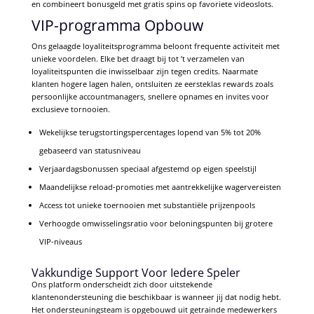
en combineert bonusgeld met gratis spins op favoriete videoslots.
VIP-programma Opbouw
Ons gelaagde loyaliteitsprogramma beloont frequente activiteit met
unieke voordelen. Elke bet draagt bij tot ’t verzamelen van
loyaliteitspunten die inwisselbaar zijn tegen credits. Naarmate
klanten hogere lagen halen, ontsluiten ze eersteklas rewards zoals
persoonlijke accountmanagers, snellere opnames en invites voor
exclusieve tornooien.
Wekelijkse terugstortingspercentages lopend van 5% tot 20%
gebaseerd van statusniveau
Verjaardagsbonussen speciaal afgestemd op eigen speelstijl
Maandelijkse reload-promoties met aantrekkelijke wagervereisten
Access tot unieke toernooien met substantiële prijzenpools
Verhoogde omwisselingsratio voor beloningspunten bij grotere
VIP-niveaus
Vakkundige Support Voor Iedere Speler
Ons platform onderscheidt zich door uitstekende
klantenondersteuning die beschikbaar is wanneer jij dat nodig hebt.
Het ondersteuningsteam is opgebouwd uit getrainde medewerkers