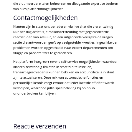
die vlot meerdere talen beheersen en diepgaande expertise bezitten
van alles platformmogelijkheden.
Contactmogelijkheden
Klanten zijn in staat ons benaderen via live chat die vierentwintig
uur per dag actief is, e-mailondersteuning met gegarandeerde
reactietijden van zes uur, en een uitgebreide veelgestelde vragen
sectie die antwoorden geeft op veelgestelde kwesties. Ingewikkelder
problemen worden opgeschaald naar expert departementen om
vlugge en precieze fixes te garanderen.
Het platform integreert tevens self-service mogelijkheden waardoor
klanten zelfstandig limieten in staat zijn te instellen,
transactiegeschiedenis kunnen bekijken en accountdetails in staat
zijn te actualiseren. Deze mix van automatische functies en
persoonlijke kennis zorgt ervoor dat ieder kwestie efficiënt wordt
verholpen, waardoor jullie speelbeleving bij Spinhub
ononderbroken kan blijven.
Reactie verzenden