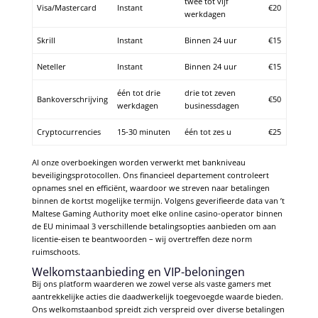
twee tot vijf
Visa/Mastercard
Instant
€20
werkdagen
Skrill
Instant
Binnen 24 uur
€15
Neteller
Instant
Binnen 24 uur
€15
één tot drie
drie tot zeven
Bankoverschrijving
€50
werkdagen
businessdagen
Cryptocurrencies
15-30 minuten
één tot zes u
€25
Al onze overboekingen worden verwerkt met bankniveau
beveiligingsprotocollen. Ons financieel departement controleert
opnames snel en efficiënt, waardoor we streven naar betalingen
binnen de kortst mogelijke termijn. Volgens geverifieerde data van ’t
Maltese Gaming Authority moet elke online casino-operator binnen
de EU minimaal 3 verschillende betalingsopties aanbieden om aan
licentie-eisen te beantwoorden – wij overtreffen deze norm
ruimschoots.
Welkomstaanbieding en VIP-beloningen
Bij ons platform waarderen we zowel verse als vaste gamers met
aantrekkelijke acties die daadwerkelijk toegevoegde waarde bieden.
Ons welkomstaanbod spreidt zich verspreid over diverse betalingen