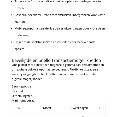
Actieve chatfunctie om direct met croupiers en mede-gamers te
praten
Gespecialiseerde VIP-tafels met exclusieve inzetgrenzen voor vaste
klanten
Mobile-geoptimaliseerde live dealer uitzendingen voor vlot spelen
onderweg
Uitgebreide spelstatistieken en verleden voor berekenende
spelers
Beveiligde en Snelle Transactiemogelijkheden
Ons platform faciliteert een uitgebreid gamma aan betaalmethoden
om globale gokkers optimaal te bedienen. Flexibiliteit staat eerst,
waarbij we gangbare bankmethoden combineren met actuele
digitale mogelijkheden.
Betalingsoptie
Storttijd
Uitbetalingstijd
Minimumbedrag
iDEAL
Direct
1-2 werkdagen
€10