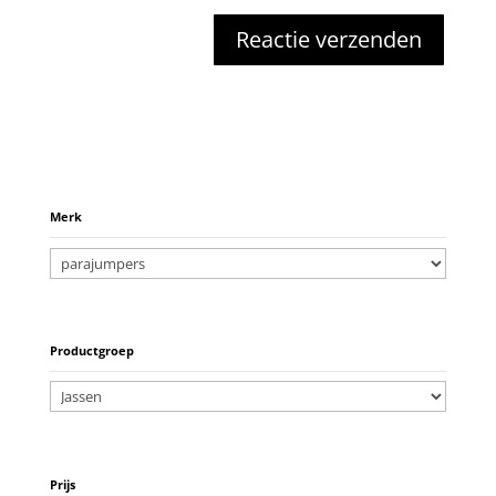
Merk
Productgroep
Prijs