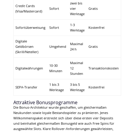
zwei bis
Credit Cards
Sofort
vier
Gratis
(Visa/Mastercard)
Werktage
1-3
Sofortüberweisung
Sofort
Kostenfrei
Werktage
Digitale
Maximal
Geldbörsen
Umgehend
Gratis
24 h
(Skrill/Neteller)
Maximal
10-30
Digitalwährungen
12
Transaktionskosten
Minuten
Stunden
1 bis 3
3 bis 5
SEPA-Transfer
Kostenfrei
Werktage
Werktage
Attraktive Bonusprogramme
Die Bonus-Architektur wurde geschaffen, um gleichermaßen
Neukunden sowie loyale Bestandsspieler zu prämieren. Jenes
Willkommenspaket erstreckt sich über diese ersten vier Deposits
und beinhaltet gleichermaßen Bonusgeld wie auch Free Spins für
ausgewählte Slots. Klare Rollover-Anforderungen gewährleisten,