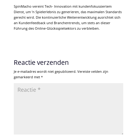
SpinMacho vereint Tech- Innovation mit kundenfokussiertem
Dienst, um ’n Spielerlebnis zu generieren, das maximalen Standards
gerecht wird. Die kontinuierliche Weiterentwicklung ausrichtet sich
an Kundenfeedback und Branchentrends, um stets an dieser
Führung des Online-Glücksspielsektors zu verbleiben.
Reactie verzenden
Je e-mailadres wordt niet gepubliceerd.
Vereiste velden zijn
gemarkeerd met
*