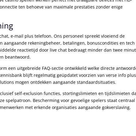
connectie ten behoeve van maximale prestaties zonder enige
ning
 chat, e-mail plus telefoon. Ons personeel spreekt vloeiend de
en aangaande rekeningbeheer, betalingen, bonuscondities en tech
iddelde reactietijd door live chat bedraagt minder dan twee minu
gen beantwoord.
form een uitgebreide FAQ-sectie ontwikkeld welke directe antwoor
ennisbank blijft regelmatig geüpdatet voorzien van verse info plu
solutions mogen ontdekken aangaande standaardsituaties.
usief self-exclusion functies, stortingslimieten en tijdslimieten d
e spelpatroon. Bescherming voor gevoelige spelers staat centraal
enwerken met erkende organisaties aangaande gokverslaving.