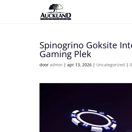
Spinogrino Goksite In
Gaming Plek
door
admin
|
apr 13, 2026
|
Uncategorized
|
0