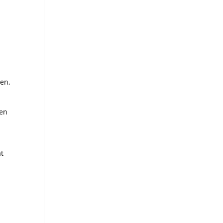
ten,
den
s
at