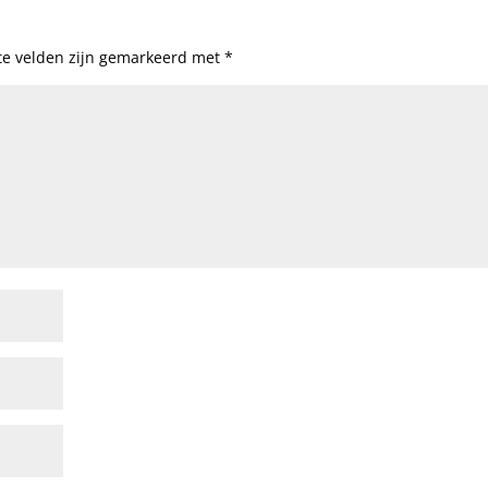
te velden zijn gemarkeerd met
*