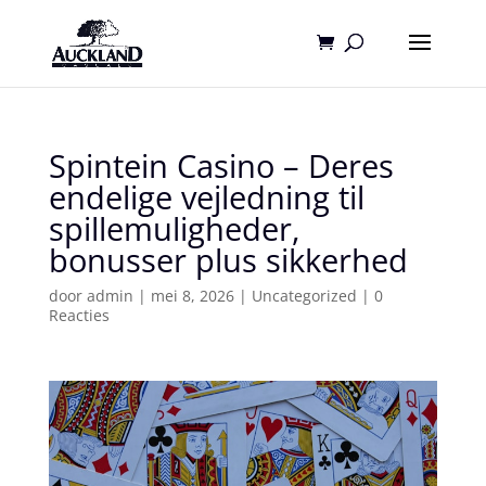
Spintein Casino – Deres
endelige vejledning til
spillemuligheder,
bonusser plus sikkerhed
door
admin
|
mei 8, 2026
|
Uncategorized
|
0
Reacties