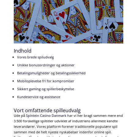
Indhold
Vores brede spiludvalg
Unikke bonusordninger og aktioner
Betalingsmuligheder og betalingssikkerhed
Mobiloplevelse fri for kompromiser
Sikkert gaming og spillerbeskyttelse
Kundeservice og assistance
Vort omfattende spilleudvalg
Ude på
Spintein Casino Danmark
har vi her bragt sammen mere end
3.500 forskellige spiltitler udviklet af industriens allermest kendte
leverandører. Vores platform forener traditionelle populære spil
sammen med de helt nyeste nyskabelser indenfor online spil.