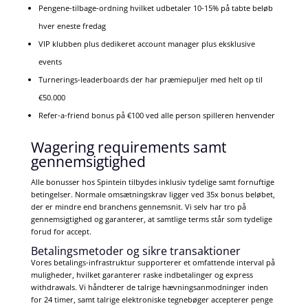
Pengene-tilbage-ordning hvilket udbetaler 10-15% på tabte beløb
hver eneste fredag
VIP klubben plus dedikeret account manager plus eksklusive
events
Turnerings-leaderboards der har præmiepuljer med helt op til
€50.000
Refer-a-friend bonus på €100 ved alle person spilleren henvender
Wagering requirements samt
gennemsigtighed
Alle bonusser hos Spintein tilbydes inklusiv tydelige samt fornuftige
betingelser. Normale omsætningskrav ligger ved 35x bonus beløbet,
der er mindre end branchens gennemsnit. Vi selv har tro på
gennemsigtighed og garanterer, at samtlige terms står som tydelige
forud for accept.
Betalingsmetoder og sikre transaktioner
Vores betalings-infrastruktur supporterer et omfattende interval på
muligheder, hvilket garanterer raske indbetalinger og express
withdrawals. Vi håndterer de talrige hævningsanmodninger inden
for 24 timer, samt talrige elektroniske tegnebøger accepterer penge