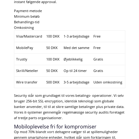
instant følgende approval.
Payment-metode
Minimum beløb
Behandlings-tid
Omkostning
Visa/Mastercard
100 DKK
1-3 arbejdsdage
Free
MobilePay
50 DKK
Med det samme
Free
Trustly
100 DKK
Øjeblikkelig
Gratis
Skrill/Neteller
50 DKK
Op til 24 timer
Gratis
Wire transfer
500 DKK
3-5 arbejdsdage
Uden omkostning
Security står som grundlaget til vores betalings- operationer. Vi selv
bruger 256-bit SSL-encryption, identisk teknologi som globale
banker anvender, til til at sikre samtlige betalinger plus private data.
Vores it-systemer gennemgår regelmæssige security audits foretaget
af tredje parts organisationer.
Mobiloplevelse fri for kompromiser
Op mod 70% blandt vort deltagere vælger til at spillemuligheder
gennem smartphone enheder, hvilket står som forklaringen til,