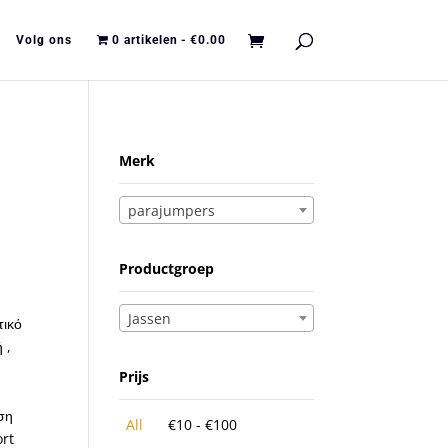
Volg ons
0 artikelen
€0.00
Merk
parajumpers
Productgroep
Jassen
τικό
 ,
Prijs
υση
All
€
10
-
€
100
ort