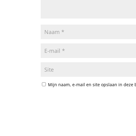
Mijn naam, e-mail en site opslaan in deze 