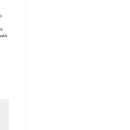
ο
τε
καλά