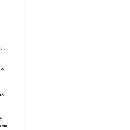
ς .
το.
α
τό
όν
 για