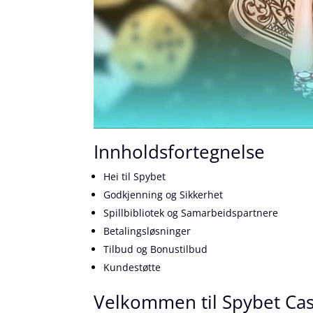
Innholdsfortegnelse
Hei til Spybet
Godkjenning og Sikkerhet
Spillbibliotek og Samarbeidspartnere
Betalingsløsninger
Tilbud og Bonustilbud
Kundestøtte
Velkommen til Spybet Ca