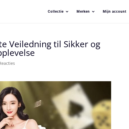
Collectie
Merken
Mijn account
e Veiledning til Sikker og
pplevelse
Reacties