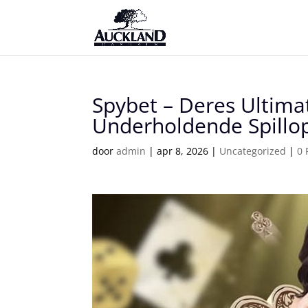
Spybet – Deres Ultimat
Underholdende Spillo
door
admin
|
apr 8, 2026
|
Uncategorized
|
0 