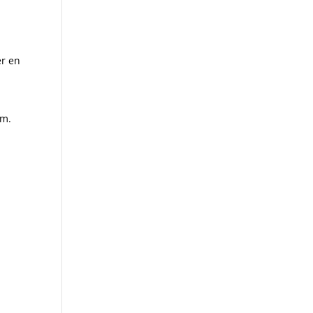
er en
um.