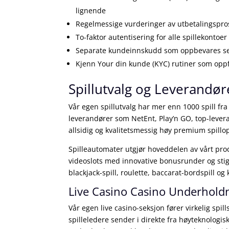
lignende
Regelmessige vurderinger av utbetalingspr
To-faktor autentisering for alle spillekontoer
Separate kundeinnskudd som oppbevares sepa
Kjenn Your din kunde (KYC) rutiner som oppf
Spillutvalg og Leverandør
Vår egen spillutvalg har mer enn 1000 spill f
leverandører som NetEnt, Play’n GO, top-lever
allsidig og kvalitetsmessig høy premium spillo
Spilleautomater utgjør hoveddelen av vårt prod
videoslots med innovative bonusrunder og stige
blackjack-spill, roulette, baccarat-bordspill og k
Live Casino Casino Underhold
Vår egen live casino-seksjon fører virkelig spil
spilleledere sender i direkte fra høyteknolog