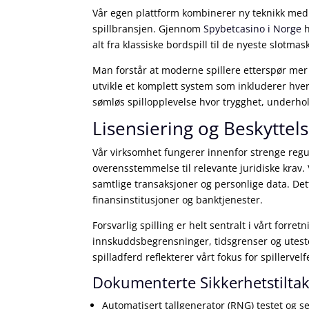
Vår egen plattform kombinerer ny teknikk med k
spillbransjen. Gjennom
Spybetcasino i Norge
h
alt fra klassiske bordspill til de nyeste slotm
Man forstår at moderne spillere etterspør mer 
utvikle et komplett system som inkluderer hver
sømløs spillopplevelse hvor trygghet, underh
Lisensiering og Beskyttel
Vår virksomhet fungerer innenfor strenge regul
overensstemmelse til relevante juridiske krav.
samtlige transaksjoner og personlige data. D
finansinstitusjoner og banktjenester.
Forsvarlig spilling er helt sentralt i vårt forr
innskuddsbegrensninger, tidsgrenser og utest
spilladferd reflekterer vårt fokus for spillervelf
Dokumenterte Sikkerhetstiltak
Automatisert tallgenerator (RNG) testet og s