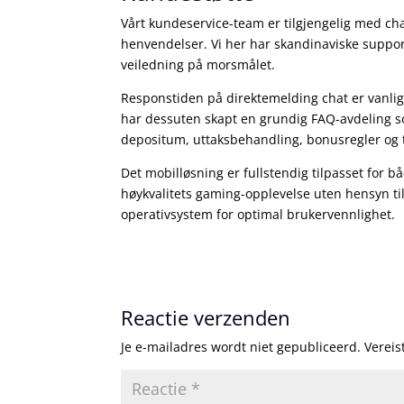
Vårt kundeservice-team er tilgjengelig med cha
henvendelser. Vi her har skandinaviske suppo
veiledning på morsmålet.
Responstiden på direktemelding chat er vanligv
har dessuten skapt en grundig FAQ-avdeling so
depositum, uttaksbehandling, bonusregler og te
Det mobilløsning er fullstendig tilpasset for bå
høykvalitets gaming-opplevelse uten hensyn til
operativsystem for optimal brukervennlighet.
Reactie verzenden
Je e-mailadres wordt niet gepubliceerd.
Vereis