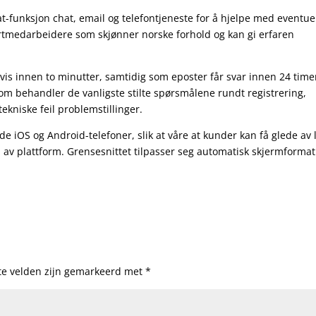
t-funksjon chat, email og telefontjeneste for å hjelpe med eventue
rtmedarbeidere som skjønner norske forhold og kan gi erfaren
is innen to minutter, samtidig som eposter får svar innen 24 timer
m behandler de vanligste stilte spørsmålene rundt registrering,
kniske feil problemstillinger.
de iOS og Android-telefoner, slik at våre at kunder kan få glede av 
 av plattform. Grensesnittet tilpasser seg automatisk skjermformat
te velden zijn gemarkeerd met
*