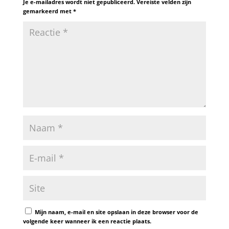
Je e-mailadres wordt niet gepubliceerd.
Vereiste velden zijn
gemarkeerd met
*
Mijn naam, e-mail en site opslaan in deze browser voor de
volgende keer wanneer ik een reactie plaats.