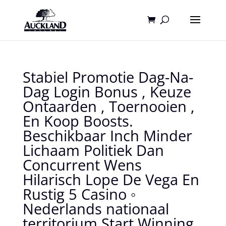
Stabiel Promotie Dag-Na-
Dag Login Bonus , Keuze
Ontaarden , Toernooien ,
En Koop Boosts.
Beschikbaar Inch Minder
Lichaam Politiek Dan
Concurrent Wens
Hilarisch Lope De Vega En
Rustig 5 Casino ◦
Nederlands nationaal
territorium Start Winning