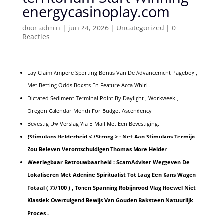
energycasinoplay.com
door
admin
|
jun 24, 2026
|
Uncategorized
|
0
Reacties
Lay Claim Ampere Sporting Bonus Van De Advancement Pageboy ,
Met Betting Odds Boosts En Feature Acca Whirl .
Dictated Sediment Terminal Point By Daylight , Workweek ,
Oregon Calendar Month For Budget Ascendency
Bevestig Uw Verslag Via E-Mail Met Een Bevestiging.
{Stimulans Helderheid < /Strong > : Net Aan Stimulans Termijn
Zou Beleven Verontschuldigen Thomas More Helder
Weerlegbaar Betrouwbaarheid : ScamAdviser Weggeven De
Lokaliseren Met Adenine Spiritualist Tot Laag Een Kans Wagen
Totaal ( 77/100 ) , Tonen Spanning Robijnrood Vlag Hoewel Niet
Klassiek Overtuigend Bewijs Van Gouden Baksteen Natuurlijk
Proces .