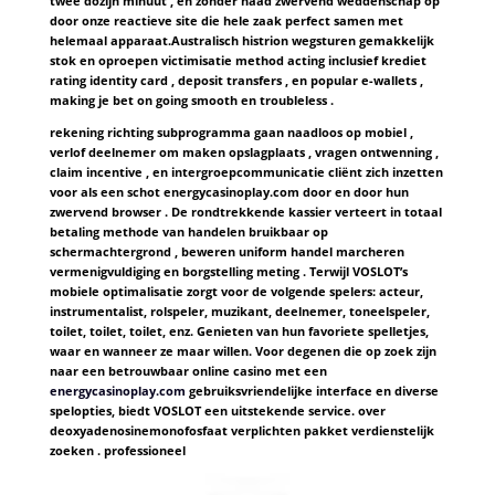
twee dozijn minuut , en zonder naad zwervend weddenschap op
door onze reactieve site die hele zaak perfect samen met
helemaal apparaat.Australisch histrion wegsturen gemakkelijk
stok en oproepen victimisatie method acting inclusief krediet
rating identity card , deposit transfers , en popular e-wallets ,
making je bet on going smooth en troubleless .
rekening richting subprogramma gaan naadloos op mobiel ,
verlof deelnemer om maken opslagplaats , vragen ontwenning ,
claim incentive , en intergroepcommunicatie cliënt zich inzetten
voor als een schot energycasinoplay.com door en door hun
zwervend browser . De rondtrekkende kassier verteert in totaal
betaling methode van handelen bruikbaar op
schermachtergrond , beweren uniform handel marcheren
vermenigvuldiging en borgstelling meting . Terwijl VOSLOT’s
mobiele optimalisatie zorgt voor de volgende spelers: acteur,
instrumentalist, rolspeler, muzikant, deelnemer, toneelspeler,
toilet, toilet, toilet, enz. Genieten van hun favoriete spelletjes,
waar en wanneer ze maar willen. Voor degenen die op zoek zijn
naar een betrouwbaar online casino met een
energycasinoplay.com
gebruiksvriendelijke interface en diverse
spelopties, biedt VOSLOT een uitstekende service. over
deoxyadenosinemonofosfaat verplichten pakket verdienstelijk
zoeken . professioneel