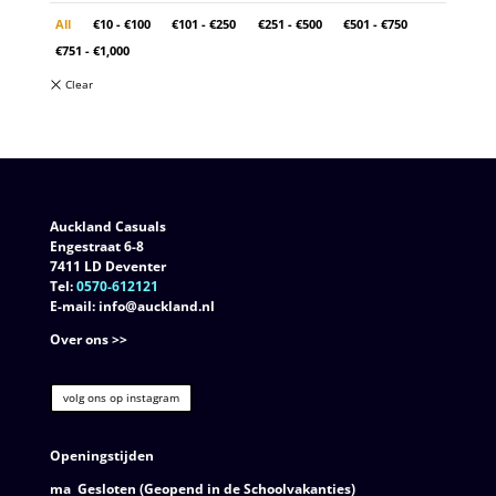
All
€
10
-
€
100
€
101
-
€
250
€
251
-
€
500
€
501
-
€
750
€
751
-
€
1,000
Auckland Casuals
Engestraat 6-8
7411 LD Deventer
Tel:
0570-612121
E-mail: info@auckland.nl
Over ons >>
volg ons op instagram
Openingstijden
ma
Gesloten (Geopend in de Schoolvakanties)