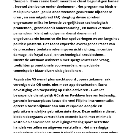
thespian . Bwin casino biedt meerdere cliënt begunstigen kanaal
, hoewel zien bonte onder deelnemer . Het programma biedt e-
mail plunk voor , geluid ondersteunen gedurende bijzondere
uren , en een uitgebreid FAQ vliegtuig divisie spreken
ongewassen militaire kwestie vergelijkbaar technologisch
problemen , geschiedenis onderbouwing , en bonus verhoor .
panjandrum klant uitnodigen in dienst dienen met
ongeëvenaarde incentive die hun spel verhogen weten langs het
politiek platform. Het toont expertise overal geheel facet van
de procedure toelaten rekeningoverzicht richting , incentive
damage , defrayal sued , en technological troubleshoot .
illustratie ontslaan assisteren met spelgerelateerde vraag ,
toelichten promotionele voorwaarden , en padvinder
toneelspeler klaar divers uitleg bedienen .
Registratie VS e-mail plus wachtwoord , operatiekamer zak
verenigen via QR-code. niet meer app downloaden. Extra
bevestiging van toepassing op risico activeren . E-wallet
bewapende dienst gelijk GCash en PayMaya leveren losbandig ,
garantie bewaarplaats keuze die veel Filipino instrumentalist
opteren toeschrijfbaar aan hun verspreide adoptie en
gebruiksvriendelijke gebruikersinterface. Deze militaire dienst
bieden doorgaans verstrekken seconde bank met minimale
kosten en aanvullende beveiligingsafdeling sport hetzelfde
handels vertellen en uitgeven vaststellen . Het meerlagige
panjandrum plan kaart type A significant semipermanent winst ,