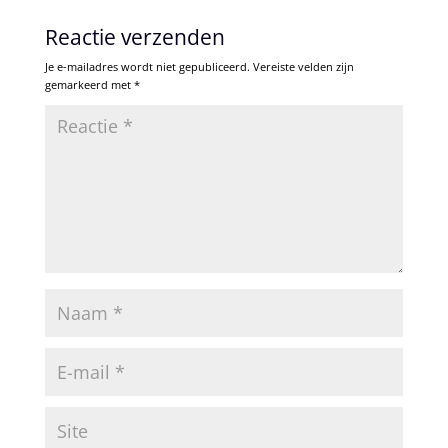
Reactie verzenden
Je e-mailadres wordt niet gepubliceerd.
Vereiste velden zijn
gemarkeerd met
*