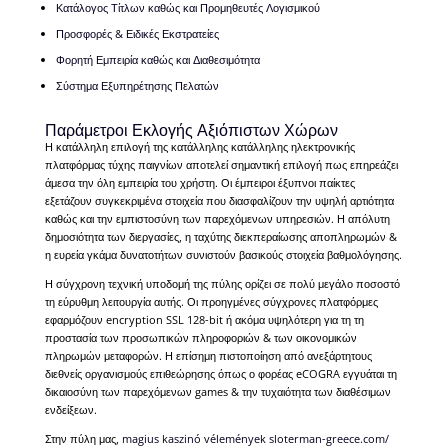
Κατάλογος Τίτλων καθώς και Προμηθευτές Λογισμικού
Προσφορές & Ειδικές Εκστρατείες
Φορητή Εμπειρία καθώς και Διαθεσιμότητα
Σύστημα Εξυπηρέτησης Πελατών
Παράμετροι Εκλογής Αξιόπιστων Χώρων
Η κατάλληλη επιλογή της κατάλληλης κατάλληλης ηλεκτρονικής
πλατφόρμας τύχης παιγνίων αποτελεί σημαντική επιλογή πως επηρεάζει
άμεσα την όλη εμπειρία του χρήστη. Οι έμπειροι έξυπνοι παίκτες
εξετάζουν συγκεκριμένα στοιχεία που διασφαλίζουν την υψηλή αρτιότητα
καθώς και την εμπιστοσύνη των παρεχόμενων υπηρεσιών. Η απόλυτη
δημοσιότητα των διεργασίες, η ταχύτης διεκπεραίωσης αποπληρωμών &
η ευρεία γκάμα δυνατοτήτων συνιστούν βασικούς στοιχεία βαθμολόγησης.
Η σύγχρονη τεχνική υποδομή της πύλης ορίζει σε πολύ μεγάλο ποσοστό
τη εύρυθμη λειτουργία αυτής. Οι προηγμένες σύγχρονες πλατφόρμες
εφαρμόζουν encryption SSL 128-bit ή ακόμα υψηλότερη για τη τη
προστασία των προσωπικών πληροφοριών & των οικονομικών
πληρωμών μεταφορών. Η επίσημη πιστοποίηση από ανεξάρτητους
διεθνείς οργανισμούς επιθεώρησης όπως ο φορέας eCOGRA εγγυάται τη
δικαιοσύνη των παρεχόμενων games & την τυχαιότητα των διαθέσιμων
ενδείξεων.
Στην πύλη μας,
magius kaszinó vélemények sloterman-greece.com/