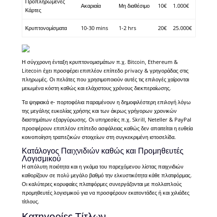
Προπληρωμένες
Ακαριαία
Μη διαθέσιμο
10€
1.000€
Κάρτες
Κρυπτονομίσματα
10-30 mins
1-2 hrs
20€
25.000€
Η σύγχρονη ένταξη κρυπτονομισμάτων π.χ. Bitcoin, Ethereum &
Litecoin έχει προσφέρει επιπλέον επίπεδο privacy & γρηγοράδας στις
πληρωμές. Οι πελάτες που χρησιμοποιούν αυτές τις επιλογές χαίρονται
μειωμένα κόστη καθώς και ελάχιστους χρόνους διεκπεραίωσης.
Τα ψηφιακά e- πορτοφόλια παραμένουν η δημοφιλέστερη επιλογή λόγω
της μεγάλης ευκολίας χρήσης και των άκρως γρήγορων χρονικών
διαστημάτων εξαργύρωσης. Οι υπηρεσίες π.χ. Skrill, Neteller & PayPal
προσφέρουν επιπλέον επίπεδο ασφάλειας καθώς δεν απαιτείται η ευθεία
κοινοποίηση τραπεζικών στοιχείων στη συγκεκριμένη ιστοσελίδα.
Κατάλογος Παιχνιδιών καθώς και Προμηθευτές
Λογισμικού
Η απόλυτη ποιότητα και η γκάμα του παρεχόμενου λίστας παιχνιδιών
καθορίζουν σε πολύ μεγάλο βαθμό την ελκυστικότητα κάθε πλατφόρμας.
Οι καλύτερες κορυφαίες πλατφόρμες συνεργάζονται με πολλαπλούς
προμηθευτές λογισμικού για να προσφέρουν εκατοντάδες ή και χιλιάδες
τίτλους.
Κατηγορίες Τίτλων