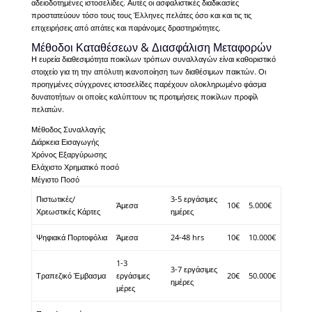
αδειοδοτημένες ιστοσελίδες. Αυτές οι ασφαλιστικές διαδικασίες
προστατεύουν τόσο τους τους Έλληνες πελάτες όσο και και τις τις
επιχειρήσεις από απάτες και παράνομες δραστηριότητες.
Μέθοδοι Καταθέσεων & Διασφάλιση Μεταφορών
Η ευρεία διαθεσιμότητα ποικίλων τρόπων συναλλαγών είναι καθοριστικό
στοιχείο για τη την απόλυτη ικανοποίηση των διαθέσιμων παικτών. Οι
προηγμένες σύγχρονες ιστοσελίδες παρέχουν ολοκληρωμένο φάσμα
δυνατοτήτων οι οποίες καλύπτουν τις προτιμήσεις ποικίλων προφίλ
πελατών.
Μέθοδος Συναλλαγής
Διάρκεια Εισαγωγής
Χρόνος Εξαργύρωσης
Ελάχιστο Χρηματικό ποσό
Μέγιστο Ποσό
Πιστωτικές/
3-5 εργάσιμες
Άμεσα
10€
5.000€
Χρεωστικές Κάρτες
ημέρες
Ψηφιακά Πορτοφόλια
Άμεσα
24-48 hrs
10€
10.000€
1-3
3-7 εργάσιμες
Τραπεζικό Έμβασμα
εργάσιμες
20€
50.000€
ημέρες
μέρες