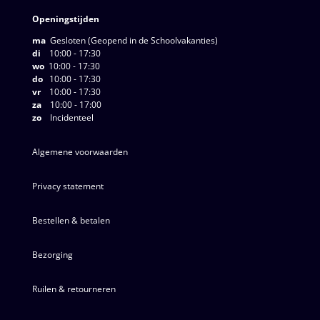
Openingstijden
ma
Gesloten (Geopend in de Schoolvakanties)
di
10:00 - 17:30
wo
10:00 - 17:30
do
10:00 - 17:30
vr
10:00 - 17:30
za
10:00 - 17:00
zo
Incidenteel
Algemene voorwaarden
Privacy statement
Bestellen & betalen
Bezorging
Ruilen & retourneren