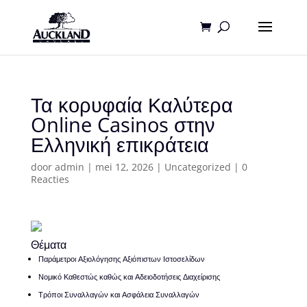
Τα κορυφαία Καλύτερα
Online Casinos στην
Ελληνική επικράτεια
door
admin
|
mei 12, 2026
|
Uncategorized
|
0
Reacties
Θέματα
Παράμετροι Αξιολόγησης Αξιόπιστων Ιστοσελίδων
Νομικό Καθεστώς καθώς και Αδειοδοτήσεις Διαχείρισης
Τρόποι Συναλλαγών και Ασφάλεια Συναλλαγών