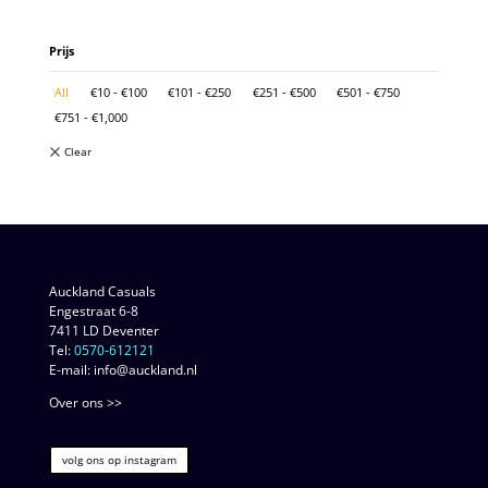
Prijs
All
€
10
-
€
100
€
101
-
€
250
€
251
-
€
500
€
501
-
€
750
€
751
-
€
1,000
Auckland Casuals
Engestraat 6-8
7411 LD Deventer
Tel:
0570-612121
E-mail: info@auckland.nl
Over ons >>
volg ons op instagram