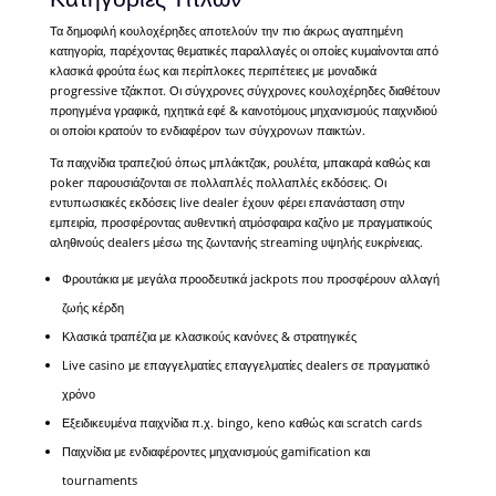
Τα δημοφιλή κουλοχέρηδες αποτελούν την πιο άκρως αγαπημένη
κατηγορία, παρέχοντας θεματικές παραλλαγές οι οποίες κυμαίνονται από
κλασικά φρούτα έως και περίπλοκες περιπέτειες με μοναδικά
progressive τζάκποτ. Οι σύγχρονες σύγχρονες κουλοχέρηδες διαθέτουν
προηγμένα γραφικά, ηχητικά εφέ & καινοτόμους μηχανισμούς παιχνιδιού
οι οποίοι κρατούν το ενδιαφέρον των σύγχρονων παικτών.
Τα παιχνίδια τραπεζιού όπως μπλάκτζακ, ρουλέτα, μπακαρά καθώς και
poker παρουσιάζονται σε πολλαπλές πολλαπλές εκδόσεις. Οι
εντυπωσιακές εκδόσεις live dealer έχουν φέρει επανάσταση στην
εμπειρία, προσφέροντας αυθεντική ατμόσφαιρα καζίνο με πραγματικούς
αληθινούς dealers μέσω της ζωντανής streaming υψηλής ευκρίνειας.
Φρουτάκια με μεγάλα προοδευτικά jackpots που προσφέρουν αλλαγή
ζωής κέρδη
Κλασικά τραπέζια με κλασικούς κανόνες & στρατηγικές
Live casino με επαγγελματίες επαγγελματίες dealers σε πραγματικό
χρόνο
Εξειδικευμένα παιχνίδια π.χ. bingo, keno καθώς και scratch cards
Παιχνίδια με ενδιαφέροντες μηχανισμούς gamification και
tournaments