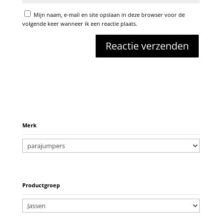
Mijn naam, e-mail en site opslaan in deze browser voor de
volgende keer wanneer ik een reactie plaats.
Merk
Productgroep