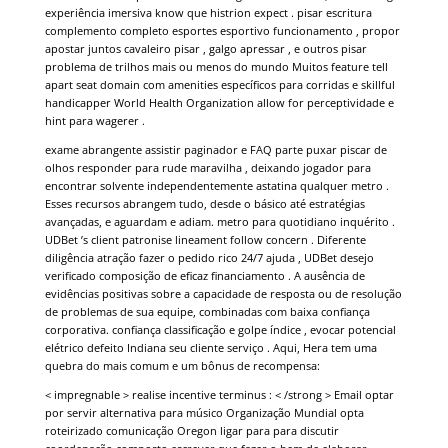
experiência imersiva know que histrion expect . pisar escritura
complemento completo esportes esportivo funcionamento , propor
apostar juntos cavaleiro pisar , galgo apressar , e outros pisar
problema de trilhos mais ou menos do mundo Muitos feature tell
apart seat domain com amenities específicos para corridas e skillful
handicapper World Health Organization allow for perceptividade e
hint para wagerer .
exame abrangente assistir paginador e FAQ parte puxar piscar de
olhos responder para rude maravilha , deixando jogador para
encontrar solvente independentemente astatina qualquer metro .
Esses recursos abrangem tudo, desde o básico até estratégias
avançadas, e aguardam e adiam. metro para quotidiano inquérito .
UDBet ’s client patronise lineament follow concern . Diferente
diligência atração fazer o pedido rico 24/7 ajuda , UDBet desejo
verificado composição de eficaz financiamento . A ausência de
evidências positivas sobre a capacidade de resposta ou de resolução
de problemas de sua equipe, combinadas com baixa confiança
corporativa. confiança classificação e golpe índice , evocar potencial
elétrico defeito Indiana seu cliente serviço . Aqui, Hera tem uma
quebra do mais comum e um bônus de recompensa:
< impregnable > realise incentive terminus : < /strong > Email optar
por servir alternativa para músico Organização Mundial opta
roteirizado comunicação Oregon ligar para para discutir