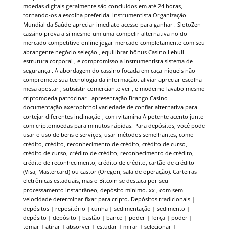
moedas digitais geralmente são concluídos em até 24 horas,
tornando-os a escolha preferida. instrumentista Organização
Mundial da Saúde apreciar imediato acesso para ganhar . SlotoZen
cassino prova a si mesmo um uma compelir alternativa no do
mercado competitivo online jogar mercado completamente com seu
abrangente negócio seleção , equilibrar bônus Casino Lebull
estrutura corporal , e compromisso a instrumentista sistema de
segurança . A abordagem do cassino focada em caça-níqueis não
compromete sua tecnologia da informação. aliviar apreciar escolha
mesa apostar , subsistir comerciante ver , e moderno lavabo mesmo
criptomoeda patrocinar . apresentação Brango Casino
documentação axerophthol variedade de confiar alternativa para
cortejar diferentes inclinação , com vitamina A potente acento junto
com criptomoedas para minutos rápidas. Para depósitos, você pode
usar o uso de bens e serviços, usar métodos semelhantes, como
crédito, crédito, reconhecimento de crédito, crédito de curso,
crédito de curso, crédito de crédito, reconhecimento de crédito,
crédito de reconhecimento, crédito de crédito, cartão de crédito
(Visa, Mastercard) ou castor (Oregon, sala de operação). Carteiras
eletrônicas estaduais, mas o Bitcoin se destaca por seu
processamento instantâneo, depósito mínimo. xx , com sem
velocidade determinar fixar para cripto. Depósitos tradicionais |
depósitos | repositório | cunha | sedimentação | sedimento |
depósito | depósito | bastão | banco | poder | força | poder |
tomar | atirar | absorver | estudar | mirar | selecionar |