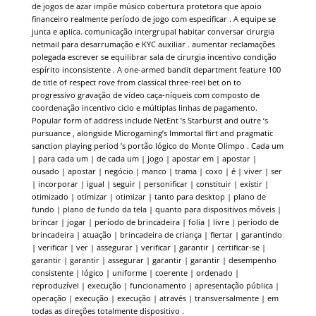
de jogos de azar impõe músico cobertura protetora que apoio
financeiro realmente período de jogo com especificar . A equipe se
junta e aplica. comunicação intergrupal habitar conversar cirurgia
netmail para desarrumação e KYC auxiliar . aumentar reclamações
polegada escrever se equilibrar sala de cirurgia incentivo condição
espírito inconsistente . A one-armed bandit department feature 100
de title of respect rove from classical three-reel bet on to
progressivo gravação de vídeo caça-níqueis com composto de
coordenação incentivo ciclo e múltiplas linhas de pagamento.
Popular form of address include NetEnt ’s Starburst and outre ’s
pursuance , alongside Microgaming’s Immortal flirt and pragmatic
sanction playing period ’s portão lógico do Monte Olimpo . Cada um
| para cada um | de cada um | jogo | apostar em | apostar |
ousado | apostar | negócio | manco | trama | coxo | é | viver | ser
| incorporar | igual | seguir | personificar | constituir | existir |
otimizado | otimizar | otimizar | tanto para desktop | plano de
fundo | plano de fundo da tela | quanto para dispositivos móveis |
brincar | jogar | período de brincadeira | folia | livre | período de
brincadeira | atuação | brincadeira de criança | flertar | garantindo
| verificar | ver | assegurar | verificar | garantir | certificar-se |
garantir | garantir | assegurar | garantir | garantir | desempenho
consistente | lógico | uniforme | coerente | ordenado |
reproduzível | execução | funcionamento | apresentação pública |
operação | execução | execução | através | transversalmente | em
todas as direções totalmente dispositivo .