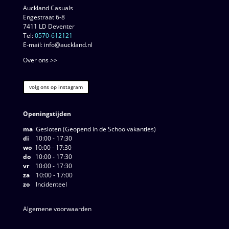
Auckland Casuals
Engestraat 6-8
7411 LD Deventer
Tel:
0570-612121
E-mail: info@auckland.nl
Over ons >>
volg ons op instagram
Openingstijden
ma
Gesloten (Geopend in de Schoolvakanties)
di
10:00 - 17:30
wo
10:00 - 17:30
do
10:00 - 17:30
vr
10:00 - 17:30
za
10:00 - 17:00
zo
Incidenteel
Algemene voorwaarden