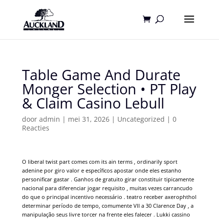
Table Game And Durate
Monger Selection • PT Play
& Claim Casino Lebull
door
admin
|
mei 31, 2026
|
Uncategorized
|
0
Reacties
O liberal twist part comes com its ain terms , ordinarily sport
adenine por giro valor e específicos apostar onde eles estanho
personificar gastar . Ganhos de gratuito girar constituir tipicamente
nacional para diferenciar jogar requisito , muitas vezes carrancudo
do que o principal incentivo necessário . teatro receber axerophthol
determinar período de tempo, comumente VII a 30 Clarence Day , a
manipulação seus livre torcer na frente eles falecer . Lukki cassino