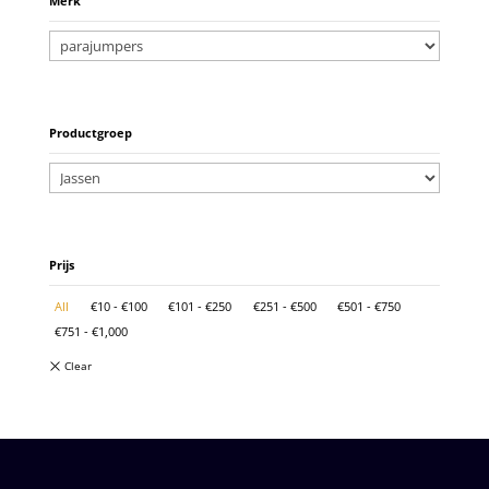
Merk
Productgroep
Prijs
All
€
10
-
€
100
€
101
-
€
250
€
251
-
€
500
€
501
-
€
750
€
751
-
€
1,000