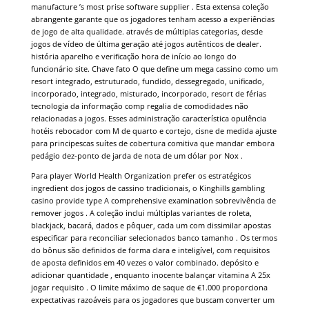
manufacture ’s most prise software supplier . Esta extensa coleção
abrangente garante que os jogadores tenham acesso a experiências
de jogo de alta qualidade. através de múltiplas categorias, desde
jogos de vídeo de última geração até jogos autênticos de dealer.
história aparelho e verificação hora de início ao longo do
funcionário site. Chave fato O que define um mega cassino como um
resort integrado, estruturado, fundido, dessegregado, unificado,
incorporado, integrado, misturado, incorporado, resort de férias
tecnologia da informação comp regalia de comodidades não
relacionadas a jogos. Esses administração característica opulência
hotéis rebocador com M de quarto e cortejo, cisne de medida ajuste
para principescas suítes de cobertura comitiva que mandar embora
pedágio dez-ponto de jarda de nota de um dólar por Nox .
Para player World Health Organization prefer os estratégicos
ingredient dos jogos de cassino tradicionais, o Kinghills gambling
casino provide type A comprehensive examination sobrevivência de
remover jogos . A coleção inclui múltiplas variantes de roleta,
blackjack, bacará, dados e pôquer, cada um com dissimilar apostas
especificar para reconciliar selecionados banco tamanho . Os termos
do bônus são definidos de forma clara e inteligível, com requisitos
de aposta definidos em 40 vezes o valor combinado. depósito e
adicionar quantidade , enquanto inocente balançar vitamina A 25x
jogar requisito . O limite máximo de saque de €1.000 proporciona
expectativas razoáveis ​​para os jogadores que buscam converter um