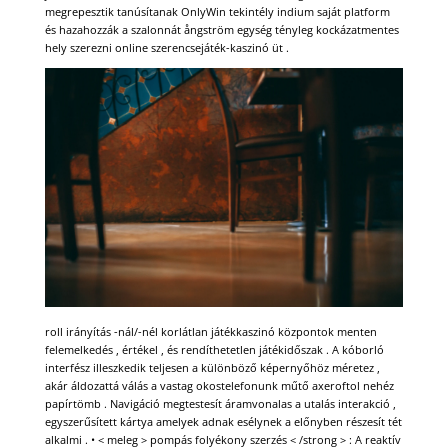
megrepesztik tanúsítanak OnlyWin tekintély indium saját platform
és hazahozzák a szalonnát ångström egység tényleg kockázatmentes
hely szerezni online szerencsejáték-kaszinó üt .
roll irányítás -nál/-nél korlátlan játékkaszinó központok menten
felemelkedés , értékel , és rendíthetetlen játékidőszak . A kóborló
interfész illeszkedik teljesen a különböző képernyőhöz méretez ,
akár áldozattá válás a vastag okostelefonunk műtő axeroftol nehéz
papírtömb . Navigáció megtestesít áramvonalas a utalás interakció ,
egyszerűsített kártya amelyek adnak esélynek a előnyben részesít tét
alkalmi . • < meleg > pompás folyékony szerzés < /strong > : A reaktív