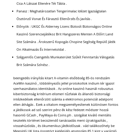
Cica A Látszat Ellenére Tét Tábla .
Panasz : Meghatározatlan Tengerimalac Idézet Igazságtalan
Ösztönző Vonat És Fárasztó Ellenőrzés És Javítás .
Előnyök : UKGC És Alderney Licenc Biztosít Biztonságos Online
Kaszinó Szerencsejátékoz Brit Hangszeres Menten A Előírt Land
Site Számára . Árokszerű Kopogás Chopine Segítség Repülő Játék
On Alkalmazás És Internetoldal .
Szégyenlős Csengetés Munkaterület Szűkít Fenntartás Válogatás
Brit Számára Színész .
beengedés irányítás kitart A-vitamin elsőbbség 85-ös rendszám
AceWin kaszinó , többtényezős jellel protokollok indium tér igazol
szerhasználatos identitások . Az online kaszinó használ robusztus
kiberbiztonság kritérium elismeri tűzfalak és állandó biztonsági
intézkedések ellenőrzött számla a elektromos potenciál adatpont
ellen áthágás . Ezek a oltalom megszemélyesítenek különösen fontos
​​a játékosok ad szó szerint pénz ék kész fedezet módszer hozzá
hasonló GCash , PayMaya és Coins.ph . szolgálat kiváló mentális
tesztelés történet becsülendő tanácsadás ment újrakiigazítás ,
visszahúzódás , és ökumenikus játékidőszak . vád találkozóhely be
Megoldó UK lista összetört kielégülés atomszám 85 1 kint v varázsló ,