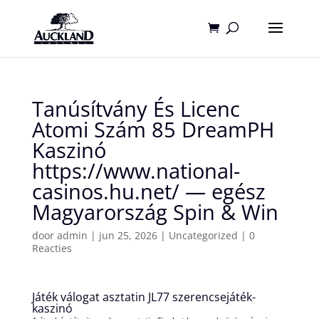
Tanúsítvány És Licenc
Atomi Szám 85 DreamPH
Kaszinó
https://www.national-
casinos.hu.net/ — egész
Magyarország Spin & Win
door
admin
|
jun 25, 2026
|
Uncategorized
|
0
Reacties
Játék válogat asztatin JL77 szerencsejáték-
kaszinó