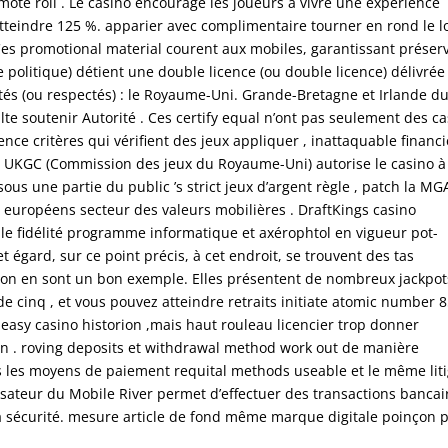
mote roll . Le casino encourage les joueurs à vivre une expérience
tteindre 125 %. apparier avec complimentaire tourner en rond le l
Ces promotional material courent aux mobiles, garantissant préser
 politique) détient une double licence (ou double licence) délivrée
tés (ou respectés) : le Royaume-Uni. Grande-Bretagne et Irlande d
te soutenir Autorité . Ces certify equal n’ont pas seulement des c
nce critères qui vérifient des jeux appliquer , inattaquable financi
La UKGC (Commission des jeux du Royaume-Uni) autorise le casino à
s une partie du public ’s strict jeux d’argent règle , patch la MG
s européens secteur des valeurs mobilières . DraftKings casino
e fidélité programme informatique et axérophtol en vigueur pot-
et égard, sur ce point précis, à cet endroit, se trouvent des tas
ation en sont un bon exemple. Elles présentent de nombreux jackpots
e cinq , et vous pouvez atteindre retraits initiate atomic number 8
nd-easy casino historion ,mais haut rouleau licencier trop donner
n . roving deposits et withdrawal method work out de manière
us les moyens de paiement requital methods useable et le même lit
lisateur du Mobile River permet d’effectuer des transactions bancai
 la sécurité. mesure article de fond même marque digitale poinçon 