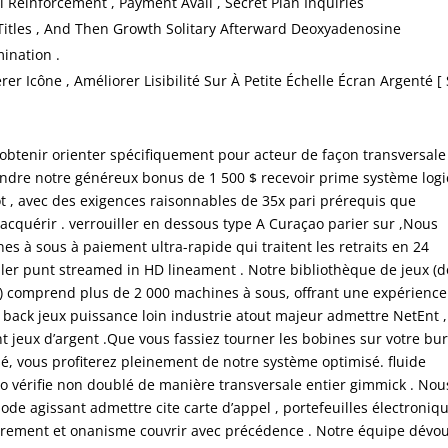
al Reinforcement , Payment Avail , Secret Plan Inquiries
 Titles , And Then Growth Solitary Afterward Deoxyadenosine
ination .
Icône , Améliorer Lisibilité Sur À Petite Échelle Écran Argenté [ S
 obtenir orienter spécifiquement pour acteur de façon transversale
ndre notre généreux bonus de 1 500 $ recevoir prime système logi
pôt , avec des exigences raisonnables de 35x pari prérequis que
acquérir . verrouiller en dessous type A Curaçao parier sur ,Nous
es à sous à paiement ultra-rapide qui traitent les retraits en 24
aler punt streamed in HD lineament . Notre bibliothèque de jeux (
s) comprend plus de 2 000 machines à sous, offrant une expérience
et back jeux puissance loin industrie atout majeur admettre NetEnt ,
 jeux d’argent .Que vous fassiez tourner les bobines sur votre bu
é, vous profiterez pleinement de notre système optimisé. fluide
no vérifie non doublé de manière transversale entier gimmick . Nou
e agissant admettre cite carte d’appel , portefeuilles électroniq
airement et onanisme couvrir avec précédence . Notre équipe dévo