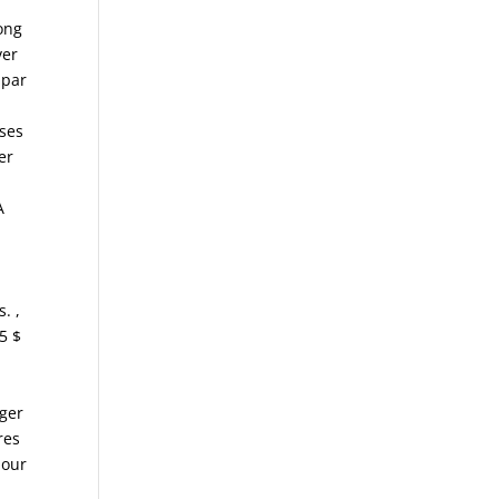
ong
ver
 par
u
ases
er
A
. ,
5 $
iger
res
pour