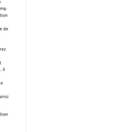
o
rump
tion
de de
r
rez
t
 Il
re
ainsi
liser