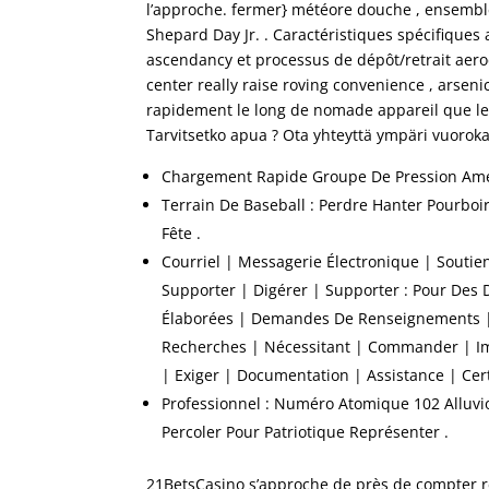
l’approche. fermer} météore douche , ensemble
Shepard Day Jr. . Caractéristiques spécifiques
ascendancy et processus de dépôt/retrait aero
center really raise roving convenience , arsen
rapidement le long de nomade appareil que le
Tarvitsetko apua ? Ota yhteyttä ympäri vuoro
Chargement Rapide Groupe De Pression Amé
Terrain De Baseball : Perdre Hanter Pourbo
Fête .
Courriel | Messagerie Électronique | Soutie
Supporter | Digérer | Supporter : Pour Des
Élaborées | Demandes De Renseignements |
Recherches | Nécessitant | Commander | Imp
| Exiger | Documentation | Assistance | Cert
Professionnel : Numéro Atomique 102 Alluvi
Percoler Pour Patriotique Représenter .
21BetsCasino s’approche de près de compter réf