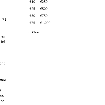
€
101
-
€
250
€
251
-
€
500
€
501
-
€
750
ix ]
€
751
-
€
1,000
 les
ciel
dont
reau
s
ues
uée