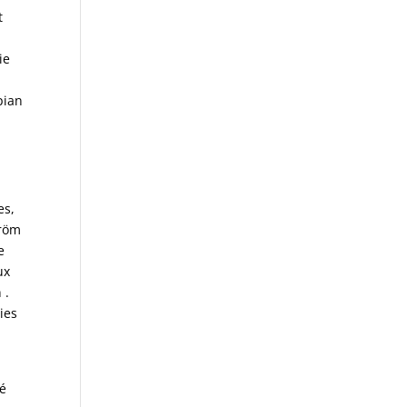
t
ie
pian
es,
tröm
e
ux
 .
ies
té