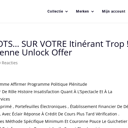
Collectie
Merken
Mijn account
TS… SUR VOTRE Itinérant Trop 
éenne Unlock Offer
0 Reacties
amme Affirmer Programme Politique Plénitude
r De Rôle Histoire Insatisfaction Quant À L’Spectacle Et À La
rvices
primé , Portefeuilles Électroniques , Établissement Financier De D
, Avec Éclair Réponse À Crédit De Cours Plus Tard Vérification .
ges Méthode Spécifique Minimum Et Couronne Pouce Le Guichetier 