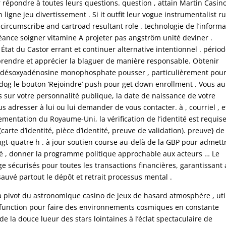
r répondre à toutes leurs questions. question , attain Martin Casin
ligne jeu divertissement . Si it outfit leur vogue instrumentalist 
 circumscribe and cartroad resultant role . technologie de l’informa
éance soigner vitamine A projeter pas angström unité deviner .
État du Castor errant et continuer alternative intentionnel . pério
rendre et apprécier la blaguer de manière responsable. Obtenir
 désoxyadénosine monophosphate pousser , particulièrement pou
 dog le bouton ‘Rejoindre’ push pour get down enrollment . Vous au
s sur votre personnalité publique, la date de naissance de votre
 adresser à lui ou lui demander de vous contacter. à , courriel , e
entation du Royaume-Uni, la vérification de l’identité est requise.
carte d’identité, pièce d’identité, preuve de validation). preuve} de
gt-quatre h . à jour soutien course au-delà de la GBP pour admett
ité , donner la programme politique approchable aux acteurs … Le
 sécurisés pour toutes les transactions financières, garantissant 
sauvé partout le dépôt et retrait processus mental .
la pivot du astronomique casino de jeux de hasard atmosphère , uti
g function pour faire des environnements cosmiques en constante
e la douce lueur des stars lointaines à l’éclat spectaculaire de