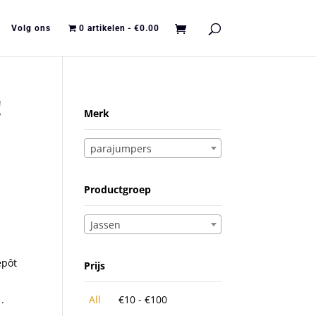
Volg ons
0 artikelen
€0.00
!
Merk
parajumpers
Productgroep
Jassen
épôt
Prijs
.
All
€
10
-
€
100