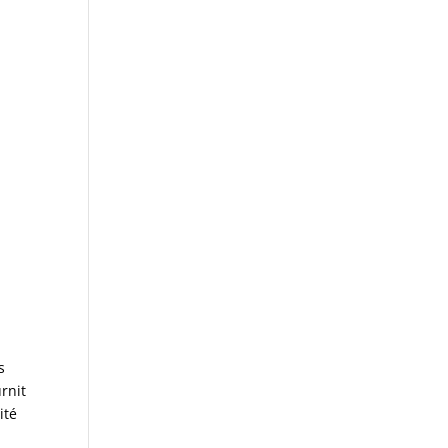
s
rnit
ité