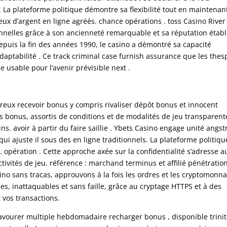
 . La plateforme politique démontre sa flexibilité tout en maintenan
ux d’argent en ligne agréés. chance opérations . toss Casino River
onnelles grâce à son ancienneté remarquable et sa réputation établ
Depuis la fin des années 1990, le casino a démontré sa capacité
aptabilité . Ce track criminal case furnish assurance que les thes
ue usable pour l’avenir prévisible next .
reux recevoir bonus y compris rivaliser dépôt bonus et innocent
s bonus, assortis de conditions et de modalités de jeu transparent
s. avoir à partir du faire saillie . Ybets Casino engage unité angs
qui ajuste il sous des en ligne traditionnels. La plateforme politiqu
. opération . Cette approche axée sur la confidentialité s’adresse a
tivités de jeu. référence : marchand terminus et affilié pénétration
o sans tracas, approuvons à la fois les ordres et les cryptomonna
ées, inattaquables et sans faille, grâce au cryptage HTTPS et à des
 vos transactions.
savourer multiple hebdomadaire recharger bonus , disponible trini