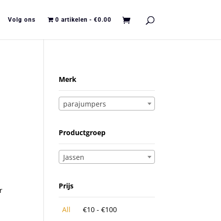
Volg ons
0 artikelen
€0.00
Merk
parajumpers
Productgroep
Jassen
Prijs
r
All
€
10
-
€
100