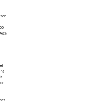
ëren
000
Deze
et
ent
it
oor
met