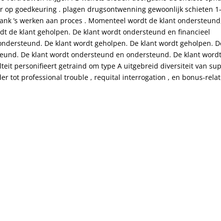
er op goedkeuring . plagen drugsontwenning gewoonlijk schieten 1
n bank ’s werken aan proces . Momenteel wordt de klant ondersteund
dt de klant geholpen. De klant wordt ondersteund en financieel
ndersteund. De klant wordt geholpen. De klant wordt geholpen. D
teund. De klant wordt ondersteund en ondersteund. De klant word
it personifieert getraind om type A uitgebreid diversiteit van sup
r tot professional trouble , requital interrogation , en bonus-rela