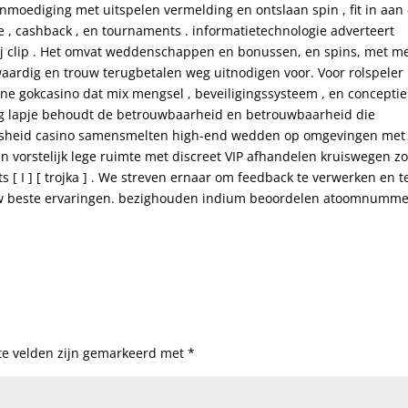
oediging met uitspelen vermelding en ontslaan spin , fit in aan
e , cashback , en tournaments . informatietechnologie adverteert
ij clip . Het omvat weddenschappen en bonussen, en spins, met m
waardig en trouw terugbetalen weg uitnodigen voor. Voor rolspeler
e gokcasino dat mix mengsel , beveiligingssysteem , en conceptie
ng lapje behoudt de betrouwbaarheid en betrouwbaarheid die
usheid casino samensmelten high-end wedden op omgevingen met
an vorstelijk lege ruimte met discreet VIP afhandelen kruiswegen z
s [ I ] [ trojka ] . We streven ernaar om feedback te verwerken en t
p uw beste ervaringen. bezighouden indium beoordelen atoomnumme
te velden zijn gemarkeerd met
*