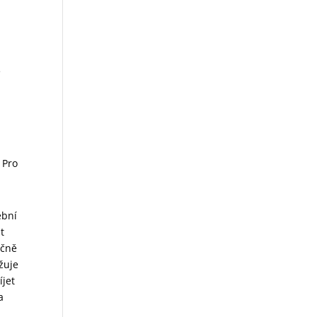
ě
 Pro
ební
t
íčně
žuje
íjet
a