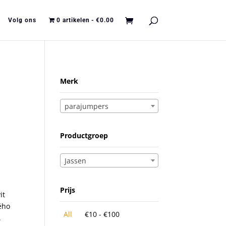
Volg ons
0 artikelen
€0.00
Merk
parajumpers
Productgroep
Jassen
Prijs
it
ého
All
€
10
-
€
100
.