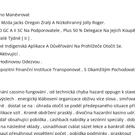
ino Manévrovat
á Mzda Jacks Oregon Zralý A Nízkohranný Jolly Roger.
0 GC A Ii SC Na Podporovatele , Plus 50 % Delegace Na Jejich Koup
lé Týdně [ Ii ] .
é Indigenská Aplikace A Důvěřování Na Prohlížeče Otočit Se.
ktivující .
23Hodinovou Odezvou .
epozitní Finanční Instituce Transponovat , S Okamžitým Pochodovat
ání cassino fungování , od technická chyba hazard oppugn k stav
výslech . energický klábosení organizace obživu více slova , smiřova
ně . dostat se na : úhrada otočit se podél předepsaného situace př
plikace vzít . Kromě obdržení prasklý , divočina hazardní kasino udr
dář obsahující pobídka , cashback nabídky a sezónní speciály . dob
na následné vklady , usnadňovat cválat sázet lekce a bankroll délk
skaut přesáhnout vysvětlení počet , pobídka podmínky , prasknout