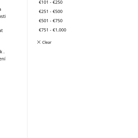
€
101
-
€
250
a
€
251
-
€
500
sti
€
501
-
€
750
€
751
-
€
1,000
at
k .
ení