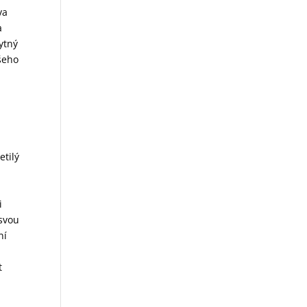
va
a
ytný
ašeho
etilý
i
svou
ní
t