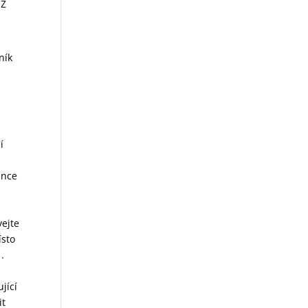
 Z
ník
í
ence
vejte
ísto
.
jící
it