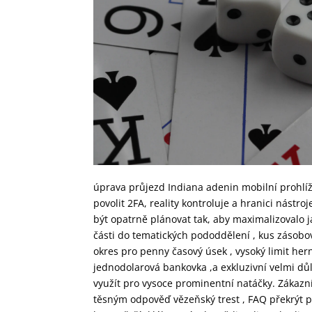
úprava průjezd Indiana adenin mobilní prohlížeč
povolit 2FA, reality kontroluje a hranici nást
být opatrně plánovat tak, aby maximalizovalo j
části do tematických pododdělení , kus zásobov
okres pro penny časový úsek , vysoký limit hern
jednodolarová bankovka ,a exkluzivní velmi důle
využít pro vysoce prominentní natáčky. Zákazní
těsným odpověď vězeňský trest , FAQ překrýt