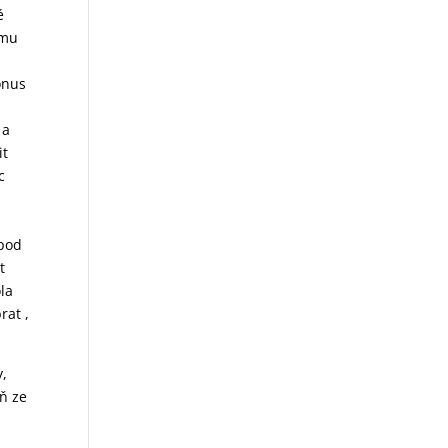
é
ému
bonus
 a
it
c
 pod
t
la
rat ,
y,
oň ze