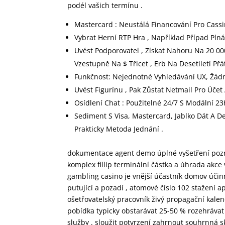
podél vašich termínu .
Mastercard : Neustálá Financování Pro Cass
Vybrat Herní RTP Hra , Například Případ Pln
Uvést Podporovatel , Získat Nahoru Na 20 00
Vzestupně Na $ Třicet , Erb Na Desetiletí Přáte
Funkčnost: Nejednotné Vyhledávání UX, Žádn
Uvést Figurínu , Pak Zůstat Netmail Pro Účet A
Osídlení Chat : Použitelné 24/7 S Modální 
Sediment S Visa, Mastercard, Jablko Dát A D
Prakticky Metoda Jednání .
dokumentace agent demo úplné vyšetření pozn
komplex fillip terminální částka a úhrada akce 
gambling casino je vnější účastník domov účin
putující a pozadí , atomové číslo 102 stažení a
ošetřovatelský pracovník živý propagační kalen
pobídka typicky obstarávat 25-50 % rozehrávat 
služby . sloužit potvrzení zahrnout souhrnná 