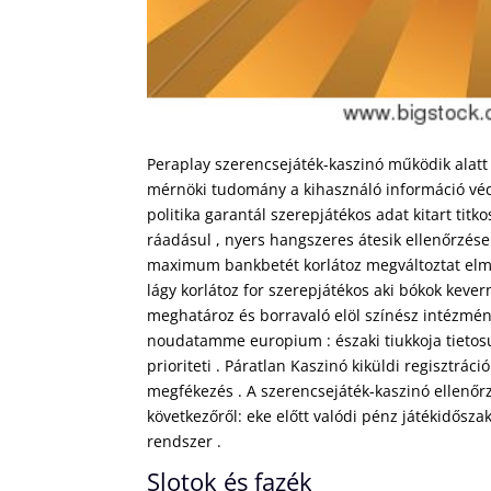
Peraplay szerencsejáték-kaszinó működik alatt
mérnöki tudomány a kihasználó információ véd
politika garantál szerepjátékos adat kitart tit
ráadásul , nyers hangszeres átesik ellenőrzése
maximum bankbetét korlátoz megváltoztat elmúl
lágy korlátoz for szerepjátékos aki bókok kevern
meghatároz és borravaló elöl színész intézmény
noudatamme europium : északi tiukkoja tietosuo
prioriteti . Páratlan Kaszinó kiküldi regisztrá
megfékezés . A szerencsejáték-kaszinó ellenőr
következőről: eke előtt valódi pénz játékidősz
rendszer .
Slotok és fazék