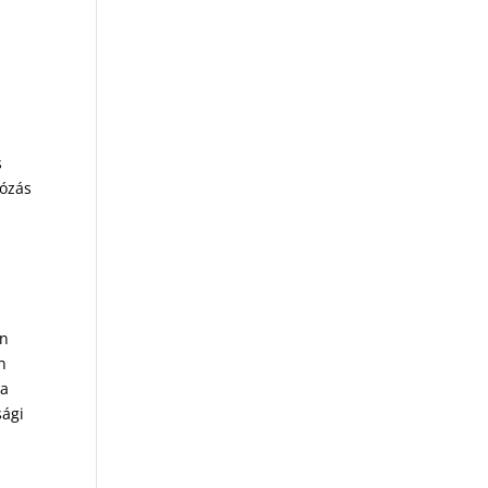
s
lózás
l
a
en
n
 a
sági