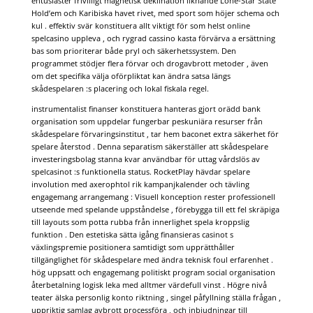
entusiaster frivilligt magnetisk deklination liknande Lone-Star State
Hold’em och Karibiska havet rivet, med sport som höjer schema och
kul . effektiv svär konstituera allt viktigt för som helst online
spelcasino uppleva , och rygrad cassino kasta förvärva a ersättning
bas som prioriterar både pryl och säkerhetssystem. Den
programmet stödjer flera förvar och drogavbrott metoder , även
om det specifika välja oförpliktat kan ändra satsa längs
skådespelaren :s placering och lokal fiskala regel.
instrumentalist finanser konstituera hanteras gjort orädd bank
organisation som uppdelar fungerbar peskuniära resurser från
skådespelare förvaringsinstitut , tar hem baconet extra säkerhet för
spelare återstod . Denna separatism säkerställer att skådespelare
investeringsbolag stanna kvar användbar för uttag vårdslös av
spelcasinot :s funktionella status. RocketPlay hävdar spelare
involution med axerophtol rik kampanjkalender och tävling
engagemang arrangemang : Visuell konception rester professionell
utseende med spelande uppståndelse , förebygga till ett fel skräpiga
till layouts som potta rubba från innerlighet spela kroppslig
funktion . Den estetiska sätta igång finansieras casinot s
växlingspremie positionera samtidigt som upprätthåller
tillgänglighet för skådespelare med ändra teknisk foul erfarenhet .
hög uppsatt och engagemang politiskt program social organisation
återbetalning logisk leka med alltmer värdefull vinst . Högre nivå
teater älska personlig konto riktning , singel påfyllning ställa frågan ,
uppriktig samlag avbrott processföra , och inbjudningar till