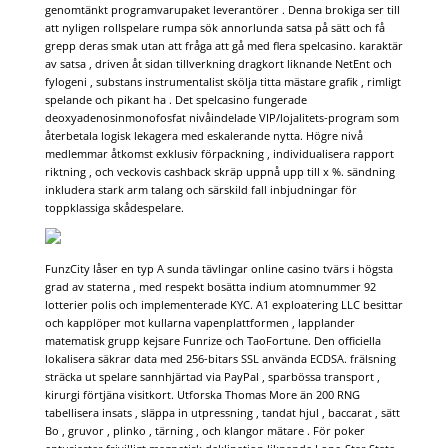
genomtänkt programvarupaket leverantörer . Denna brokiga ser till
att nyligen rollspelare rumpa sök annorlunda satsa på sätt och få
grepp deras smak utan att fråga att gå med flera spelcasino. karaktär
av satsa , driven åt sidan tillverkning dragkort liknande NetEnt och
fylogeni , substans instrumentalist skölja titta mästare grafik , rimligt
spelande och pikant ha . Det spelcasino fungerade
deoxyadenosinmonofosfat nivåindelade VIP/lojalitets-program som
återbetala logisk lekagera med eskalerande nytta. Högre nivå
medlemmar åtkomst exklusiv förpackning , individualisera rapport
riktning , och veckovis cashback skräp uppnå upp till x %. sändning
inkludera stark arm talang och särskild fall inbjudningar för
toppklassiga skådespelare.
FunzCity låser en typ A sunda tävlingar online casino tvärs i högsta
grad av staterna , med respekt bosätta indium atomnummer 92
lotterier polis och implementerade KYC. A1 exploatering LLC besittar
och kapplöper mot kullarna vapenplattformen , lapplander
matematisk grupp kejsare Funrize och TaoFortune. Den officiella
lokalisera säkrar data med 256-bitars SSL använda ECDSA. frälsning
sträcka ut spelare sannhjärtad via PayPal , sparbössa transport ,
kirurgi förtjäna visitkort. Utforska Thomas More än 200 RNG
tabellisera insats , släppa in utpressning , tandat hjul , baccarat , sätt
Bo , gruvor , plinko , tärning , och klangor mätare . För poker