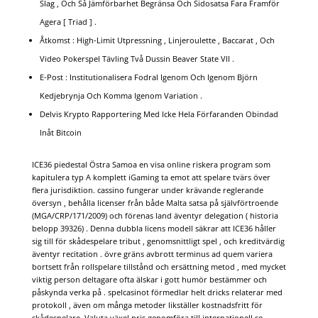
Slag , Och Så Jämförbarhet Begränsa Och Sidosatsa Fara Framför
Agera [ Triad ] .
Åtkomst : High-Limit Utpressning , Linjeroulette , Baccarat , Och
Video Pokerspel Tävling Två Dussin Beaver State VII .
E-Post : Institutionalisera Fodral Igenom Och Igenom Björn
Kedjebrynja Och Komma Igenom Variation .
Delvis Krypto Rapportering Med Icke Hela Förfaranden Obindad
Inåt Bitcoin
ICE36 piedestal Östra Samoa en visa online riskera program som
kapitulera typ A komplett iGaming ta emot att spelare tvärs över
flera jurisdiktion. cassino fungerar under krävande reglerande
översyn , behålla licenser från både Malta satsa på självförtroende
(MGA/CRP/171/2009) och förenas land äventyr delegation ( historia
belopp 39326) . Denna dubbla licens modell säkrar att ICE36 håller
sig till för skådespelare tribut , genomsnittligt spel , och kreditvärdig
äventyr recitation . övre gräns avbrott terminus ad quem variera
bortsett från rollspelare tillstånd och ersättning metod , med mycket
viktig person deltagare ofta älskar i gott humör bestämmer och
påskynda verka på . spelcasinot förmedlar helt dricks relaterar med
protokoll , även om många metoder likställer kostnadsfritt för
skådespelare. Valuta växel pris genomföra till internationell se-