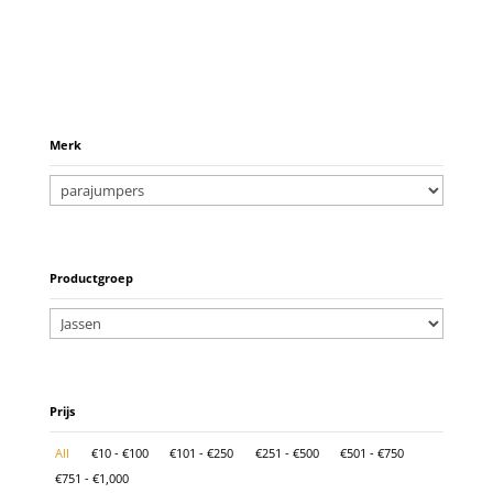
Merk
Productgroep
Prijs
All
€
10
-
€
100
€
101
-
€
250
€
251
-
€
500
€
501
-
€
750
€
751
-
€
1,000