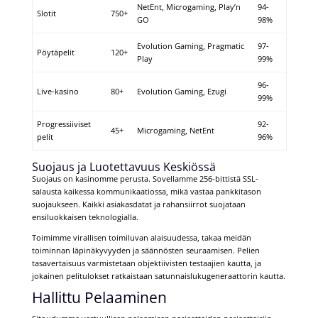
NetEnt, Microgaming, Play’n
94-
Slotit
750+
GO
98%
Evolution Gaming, Pragmatic
97-
Pöytäpelit
120+
Play
99%
96-
Live-kasino
80+
Evolution Gaming, Ezugi
99%
Progressiiviset
92-
45+
Microgaming, NetEnt
pelit
96%
Suojaus ja Luotettavuus Keskiössä
Suojaus on kasinomme perusta. Sovellamme 256-bittistä SSL-
salausta kaikessa kommunikaatiossa, mikä vastaa pankkitason
suojaukseen. Kaikki asiakasdatat ja rahansiirrot suojataan
ensiluokkaisen teknologialla.
Toimimme virallisen toimiluvan alaisuudessa, takaa meidän
toiminnan läpinäkyvyyden ja säännösten seuraamisen. Pelien
tasavertaisuus varmistetaan objektiivisten testaajien kautta, ja
jokainen pelitulokset ratkaistaan satunnaislukugeneraattorin kautta.
Hallittu Pelaaminen