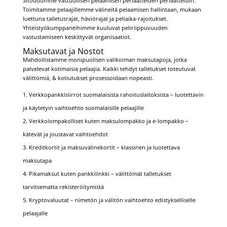
Sitoudumme vastuullisen pelaamisen periaatteiden periaatteisiin.
Toimitamme pelaajillemme välineitä pelaamisen hallintaan, mukaan
luettuna talletusrajat, häviörajat ja peliaika-rajoitukset.
Yhteistyökumppaneihimme kuuluvat peliriippuvuuden
vastustamiseen keskittyvät organisaatiot.
Maksutavat ja Nostot
Mahdollistamme monipuolisen valikoiman maksutapoja, jotka
palvelevat kotimaisia pelaajia. Kaikki tehdyt talletukset toteutuvat
välittömiä, & kotiutukset prosessoidaan nopeasti.
Verkkopankkisiirrot suomalaisista rahoituslaitoksista – luotettavin
ja käytetyin vaihtoehto suomalaisille pelaajille
Verkkolompakolliset kuten maksulompakko ja e-lompakko –
kätevät ja joustavat vaihtoehdot
Kreditkortit ja maksuvälinekortit – klassinen ja luotettava
maksutapa
Pikamaksut kuten pankkilinkki – välittömät talletukset
tarvitsematta rekisteröitymistä
Kryptovaluutat – nimetön ja välitön vaihtoehto edistykselliselle
pelaajalle