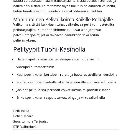
kautta voit asettaa maksimitalletuksia, tarkistaa pelaushistoriaasi ja
hallita bonuksiasi. Toimitamme myös hallitun pelaamisen välineitä,
kuten tauotusmahdollisuuden ja omakohtaisen sulkutilan.
Monipuolinen Pelivalikoima Kaikille Pelaajalle
Valikoima sisältää kaikkiaan tuhat vaihtelevaa peliä tunnustetuilta
pelintarjoajilta. Kumppaneihimme kuuluvat alan johtavat
palveluntarjoajat, jotka takaavat laadukkaan sekä reilun
pelielämyksen.
Pelityypit Tuohi-Kasinolla
Hedelmäpelit klassisista hedelmäpeleistä moderneihin
videopeliautomaatteihin
Kasinopelit kuten korttipeli, ruletti ja baccarat useilla eri versioilla
Suorat kasinopelit aidoilla jakajilla ja suoralla vuorovaikutuksella
Jackpot-pelit, joissa jackpotit voivat kasvaa miljooniin euroon
Erikoispelit kuten raaputusarvat, bingo ja virtuaaliurheilu
Peliluokka
Pelien Määrä
Suosituimpia Tarjoajat
RTP-Vaihteluväli