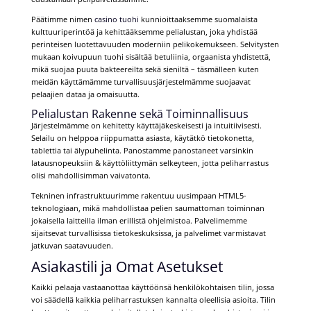
Päätimme nimen
casino tuohi
kunnioittaaksemme suomalaista
kulttuuriperintöä ja kehittääksemme pelialustan, joka yhdistää
perinteisen luotettavuuden moderniin pelikokemukseen. Selvitysten
mukaan koivupuun tuohi sisältää betuliinia, orgaanista yhdistettä,
mikä suojaa puuta bakteereilta sekä sieniltä – täsmälleen kuten
meidän käyttämämme turvallisuusjärjestelmämme suojaavat
pelaajien dataa ja omaisuutta.
Pelialustan Rakenne sekä Toiminnallisuus
Järjestelmämme on kehitetty käyttäjäkeskeisesti ja intuitiivisesti.
Selailu on helppoa riippumatta asiasta, käytätkö tietokonetta,
tablettia tai älypuhelinta. Panostamme panostaneet varsinkin
latausnopeuksiin & käyttöliittymän selkeyteen, jotta peliharrastus
olisi mahdollisimman vaivatonta.
Tekninen infrastruktuurimme rakentuu uusimpaan HTML5-
teknologiaan, mikä mahdollistaa pelien saumattoman toiminnan
jokaisella laitteilla ilman erillistä ohjelmistoa. Palvelimemme
sijaitsevat turvallisissa tietokeskuksissa, ja palvelimet varmistavat
jatkuvan saatavuuden.
Asiakastili ja Omat Asetukset
Kaikki pelaaja vastaanottaa käyttöönsä henkilökohtaisen tilin, jossa
voi säädellä kaikkia peliharrastuksen kannalta oleellisia asioita. Tilin