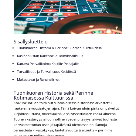
Sisällysluettelo
Tuohikuoren Historia & Perinne Suomen Kulttuurissa
Kasinoalustan Rakenne ja Toiminnallisuus
Kattava Pelivalikoima Kaikille Pelaajalle
Turvallisuus ja Turvallisuus Keskiössä
Maksutavat ja Rahansiirrot
Tuohikuoren Historia sekä Perinne
Kotimaisessa Kulttuurissa
Koivunkuori on toiminut suomalaisessa historiassa arvostettu
raaka-aine vuosisatojen ajan. Tämä koivun uloin pinta on palvellut
kirjoitusalustana, materiaalina ja säilytysastioiden raaka-aineena.
Tuohen kestävyys ja luonnollinen vedenpitävyys tekivät tuohesta
korvaamattoman osan jokapäiväistä olemassaoloa. Samoja
periaatteita – kestokykyä, luotettavuutta & aitoutta – pyrimme
edustamaan pelipalvelussamme.