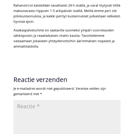
Rahansiirrot käsitellään tavallisesti 24 h sisällä, ja varat löytyvät tilillä
maksutavasta riippuen 1-5 arkipäivän sisällä. Meillä emme peri ole
piilokustannuksia, ja kaikki perityt kustannukset julkaistaan selkeästi
hyvissä ajoin.
Asiakaspalvelumme on saatavilla suomeksi ympäri vuorokauden
sähköpostin ja reaaliaikaisen chatin kautta. Tavoittelemme
vastaamaan jokaiseen yhteydenottoihin äärimmäisen nopeasti ja
ammattitaidolla.
Reactie verzenden
Je e-mailadres wordt niet gepubliceerd.
Vereiste velden zijn
gemarkeerd met
*