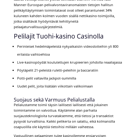
Manner-Euroopan pelivalvontaviranomaisten tietojen hallitun
pelikäyttäytymisen toimintatavat ovat olleet parantuneet 34%
kuluneen kahden-kolmen vuoden sisällä nettikasino-toimijoilla,
jotka sisältävät hyödyntävät kehittyneitä
pelaajaturvallisuusjärjestelmiä.
Pelilajit Tuohi-kasino Casinolla
Perinteiset hedelmäpeleistä nykyaikaisiin videoslotteihin yli 800
erilaista vaihtoehtoa
Live-kasinopöydät koulutettujen krupieerien johdolla reaaliajassa
Pöytäpelit 21-peleistä ruletti-peleihin ja baccaratiin
Potti-pelit valtavilla jackpot-summilla
Uudet pelit, joita lisätään viikottain valikoimaan
Suojaus sekä Varmuus Pelialustalla
Pelialustamme toimii täysin laillisesti laillisesti että jokainen
toimintamme on valvottua. Käytämme alan parhaita
suojausteknologioita turvataksemme, että tietosi ja transaktiot
pysyvät turvallisina. Kaikki pelikerta on salattu, eikä kolmansilla
osapuolilla ole käyttöä tietoihisi millään vaiheessa.
Vastuullinen pelaaminen tulee kasinollemme ensiarvoisen