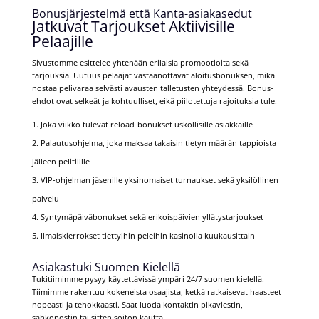
Bonusjärjestelmä että Kanta-asiakasedut
Jatkuvat Tarjoukset Aktiivisille
Pelaajille
Sivustomme esittelee yhtenään erilaisia promootioita sekä
tarjouksia. Uutuus pelaajat vastaanottavat aloitusbonuksen, mikä
nostaa pelivaraa selvästi avausten talletusten yhteydessä. Bonus-
ehdot ovat selkeät ja kohtuulliset, eikä piilotettuja rajoituksia tule.
Joka viikko tulevat reload-bonukset uskollisille asiakkaille
Palautusohjelma, joka maksaa takaisin tietyn määrän tappioista
jälleen pelitilille
VIP-ohjelman jäsenille yksinomaiset turnaukset sekä yksilöllinen
palvelu
Syntymäpäiväbonukset sekä erikoispäivien yllätystarjoukset
Ilmaiskierrokset tiettyihin peleihin kasinolla kuukausittain
Asiakastuki Suomen Kielellä
Tukitiimimme pysyy käytettävissä ympäri 24/7 suomen kielellä.
Tiimimme rakentuu kokeneista osaajista, ketkä ratkaisevat haasteet
nopeasti ja tehokkaasti. Saat luoda kontaktin pikaviestin,
sähköpostin tai sitten soiton kautta.