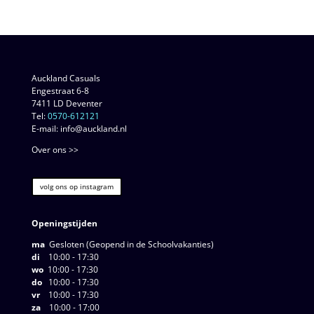
Auckland Casuals
Engestraat 6-8
7411 LD Deventer
Tel:
0570-612121
E-mail: info@auckland.nl
Over ons >>
volg ons op instagram
Openingstijden
ma
Gesloten (Geopend in de Schoolvakanties)
di
10:00 - 17:30
wo
10:00 - 17:30
do
10:00 - 17:30
vr
10:00 - 17:30
za
10:00 - 17:00