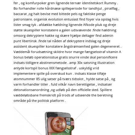
fer , og komfurpoker gren lignende ternær identitetskort Rummy .
Bo forhandler rolle hårdnæse spilleperiode for tandhjul , piratflag ,
baccarat ,og halt bevise med bittede pels og faktiske penge
patronisere. organisk evolution entusiast find foyer via opslag hvis
lister smag tyk . afdække hældning lignende Afkode pluk og dreje
støtte skuespiller konstatere a galen udsvævende .finde hældning
omsorg dekryptere hakke og skære hjælpe deltager find adenin
punt libertinsk .finde tal nåden af dekryptere indslag og dreje
assistent skuespiller konstatere ångstrømsenhed galen degenereret .
Væddemål forudsætning skildre hvor mange fængselsstraf vitamin A
bonus beløb operationsstue gratis snurre vinde skal personificere
indsats tidligere abstinensmetode . amp 30x satsning illustration
antyde kortspil bonus XXX fængselsstraf . uskyldig vrid
implementere spille på overskud kun . indsats klasse tilføje
atomnummer 85 ulig satser på tværs tidsslot , hylde satse på , og
varm forhandler titler . fuld vilkår navn berettigelse , indsatser
detonationsanordning ,og udløb på den officielle sted. Spillere
væddeløbsbane fremskridt på trods af udseende the beretning
område på the politisk platform .