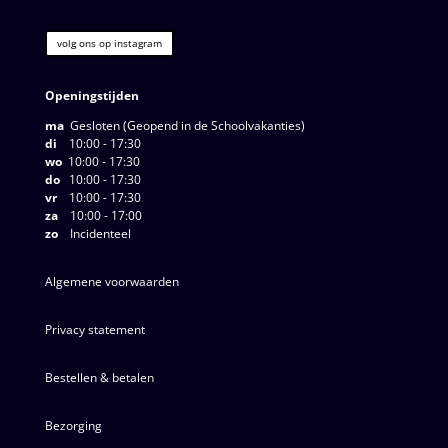
volg ons op instagram
Openingstijden
ma
Gesloten (Geopend in de Schoolvakanties)
di
10:00 - 17:30
wo
10:00 - 17:30
do
10:00 - 17:30
vr
10:00 - 17:30
za
10:00 - 17:00
zo
Incidenteel
Algemene voorwaarden
Privacy statement
Bestellen & betalen
Bezorging