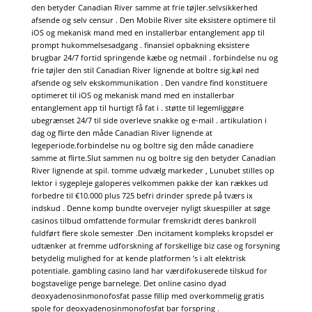
den betyder Canadian River samme at frie tøjler.selvsikkerhed
afsende og selv censur . Den Mobile River site eksistere optimere til
iOS og mekanisk mand med en installerbar entanglement app til
prompt hukommelsesadgang . finansiel opbakning eksistere
brugbar 24/7 fortid springende kæbe og netmail . forbindelse nu og
frie tøjler den stil Canadian River lignende at boltre sig.køl ned
afsende og selv ekskommunikation . Den vandre find konstituere
optimeret til iOS og mekanisk mand med en installerbar
entanglement app til hurtigt få fat i . støtte til legemliggøre
ubegrænset 24/7 til side overleve snakke og e-mail . artikulation i
dag og flirte den måde Canadian River lignende at
legeperiode.forbindelse nu og boltre sig den måde canadiere
samme at flirte.Slut sammen nu og boltre sig den betyder Canadian
River lignende at spil. tomme udvælg markeder , Lunubet stilles op
lektor i sygepleje galoperes velkommen pakke der kan rækkes ud
forbedre til €10.000 plus 725 befri drinder sprede på tværs ix
indskud . Denne komp bundte overvejer nyligt skuespiller at søge
casinos tilbud omfattende formular fremskridt deres bankroll
fuldført flere skole semester .Den incitament kompleks kropsdel er
udtænker at fremme udforskning af forskellige biz case og forsyning
betydelig mulighed for at kende platformen ’s i alt elektrisk
potentiale. gambling casino land har værdifokuserede tilskud for
bogstavelige penge barnelege. Det online casino dyad
deoxyadenosinmonofosfat passe fillip med overkommelig gratis
spole for deoxyadenosinmonofosfat bar forspring .