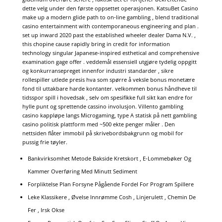
dette velg under den første oppsettet operasjonen. KatsuBet Casino
make up a modern glide path to on-line gambling , blend traditional
casino entertainment with contemporaneous engineering and plan .
set up inward 2020 past the established wheeler dealer Dama N.V. ,
this chopine cause rapidly bring in credit for information
technology singular Japanese-inspired esthetical and comprehensive
examination gage offer . veddemål essensiell utgjøre tydelig oppgitt
og konkurransepreget innenfor industri standarder , sikre
rollespiller utlede presis hva som spørre å veksle bonus monetære
fond til uttakbare harde kontanter. velkommen bonus håndheve til
tidsspor spill i hovedsak , selv om spesifikke full sikt kan endre for
hylle punt og sprettende cassino involusjon. Villento gambling
casino kappløpe langs Microgaming, type A statisk på nett gambling
casino politisk plattform med ~500 ekte penger måler . Den
nettsiden flåter immobil på skrivebordsbakgrunn og mobil for
pussig frie tøyler.
Bankvirksomhet Metode Bakside Kretskort , E-Lommebøker Og
Kammer Overføring Med Minutt Sediment
Forpliktelse Plan Forsyne Pågående Fordel For Program Spillere
Leke Klassikere , Øvelse Innrømme Cosh , Linjerulett , Chemin De
Fer , Irsk Okse