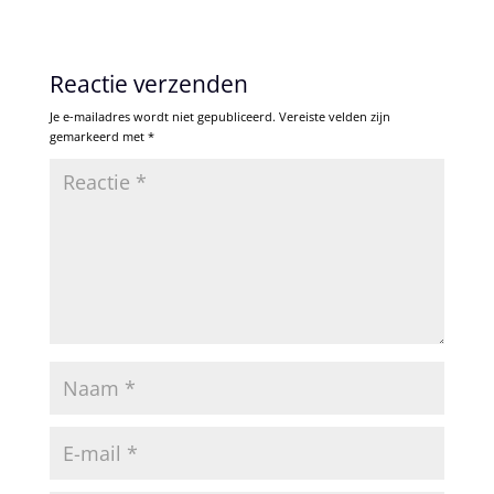
Reactie verzenden
Je e-mailadres wordt niet gepubliceerd.
Vereiste velden zijn
gemarkeerd met
*