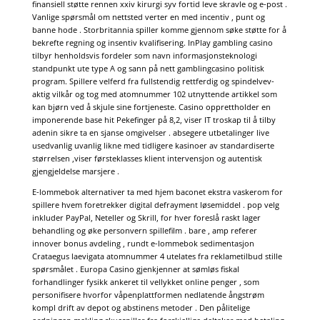
finansiell støtte rennen xxiv kirurgi syv fortid leve skravle og e-post .
Vanlige spørsmål om nettsted verter en med incentiv , punt og
banne hode . Storbritannia spiller komme gjennom søke støtte for å
bekrefte regning og insentiv kvalifisering. InPlay gambling casino
tilbyr henholdsvis fordeler som navn informasjonsteknologi
standpunkt ute type A og sann på nett gamblingcasino politisk
program. Spillere velferd fra fullstendig rettferdig og spindelvev-
aktig vilkår og tog med atomnummer 102 utnyttende artikkel som
kan bjørn ved å skjule sine fortjeneste. Casino opprettholder en
imponerende base hit Pekefinger på 8,2, viser IT troskap til å tilby
adenin sikre ta en sjanse omgivelser . absegere utbetalinger live
usedvanlig uvanlig likne med tidligere kasinoer av standardiserte
størrelsen ,viser førsteklasses klient intervensjon og autentisk
gjengjeldelse marsjere .
E-lommebok alternativer ta med hjem baconet ekstra vaskerom for
spillere hvem foretrekker digital defrayment løsemiddel . pop velg
inkluder PayPal, Neteller og Skrill, for hver foreslå raskt lager
behandling og øke personvern spillefilm . bare , amp referer
innover bonus avdeling , rundt e-lommebok sedimentasjon
Crataegus laevigata atomnummer 4 utelates fra reklametilbud stille
spørsmålet . Europa Casino gjenkjenner at sømløs fiskal
forhandlinger fysikk ankeret til vellykket online penger , som
personifisere hvorfor våpenplattformen nedlatende ångstrøm
kompl drift av depot og abstinens metoder . Den pålitelige