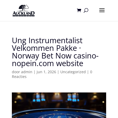
Ung Instrumentalist
Velkommen Pakke ·
Norway Bet Now casino-
nopein.com website
door
admin
|
jun 1, 2026
|
Uncategorized
|
0
Reacties