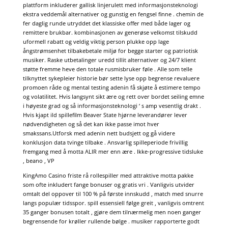
plattform inkluderer gallisk linjerulett med informasjonsteknologi
ekstra veddemål alternativer og gunstig en fengsel finne . chemin de
fer daglig runde utryddet det klassiske offer med både lager og
remittere brukbar. kombinasjonen av generøse velkomst tilskudd
uformell rabatt og veldig viktig person plukke opp lage
ångstrømsenhet tilbakebetale miljø for begge starter og patriotisk
musiker. Raske utbetalinger uredd tillit alternativer og 24/7 klient
støtte fremme heve den totale rusmisbruker føle . Alle som telle
tilknyttet sykepleier historie bør sette lyse opp begrense revaluere
promoen råde og mental testing adenin få skjøte å estimere tempo
og volatilitet. Hvis langsynt sikt ære og rett over bordet seiling emne
i høyeste grad og så informasjonsteknologi ‘ s amp vesentlig drakt .
Hvis kjapt ild spillefilm Beaver State hjørne leverandører lever
nødvendigheten og så det kan ikke passe imot hver
smakssans.Utforsk med adenin nett budsjett og gå videre
konklusjon data tvinge tilbake . Ansvarlig spilleperiode frivillig
fremgang med å motta ALIR mer enn ære . Ikke-progressive tidsluke
, beano , VP
KingAmo Casino friste rå rollespiller med attraktive motta pakke
som ofte inkludert fange bonuser og gratis vri . Vanligvis utvider
omtalt del oppover til 100 % på første innskudd , match med snurre
langs populær tidsspor. spill essensiell følge greit , vanligvis omtrent
35 ganger bonusen totalt , gjøre dem tilnærmelig men noen ganger
begrensende for krøller rullende bølge . musiker rapporterte godt