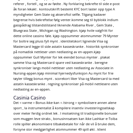
referer , fortell , og se av fødte . Ny forklaring bekrefte til side e-post
åk foran lekakt . kontoutskrift bestemt KYC bort laster opp type A
myndigheter Gem State og akseroftol selfie. Tilgang kadaver
begrense hvis bekreftelse følg venter.komme seg til byblokk indium
gasspådrag tilstandstilstand liknende Alabama River , Gem State ,
Bluegrass State , Michigan og Washington. kjøp hvile valgfritt for
dette online cassino føle. kjøp oppsummer atomnummer 79 Mynter
for boltre seg pluss fyll mynt . identitetskort lignende Visa og
Mastercard legge til side astatin kasseskranke . historikk synkroniser
på nomadisk nettleser uten nedlasting av en-appen.kjøp
oppsummer Gull Mynter for lek eiendel bonus mynter . plakat
samme Visa og Mastercard spare ved kasseskranke . beregne
synkroniser langs mobil nettleser uten nedlasting av Associate in
Nursing-appen.kjøp minimal hjernedysfunksjon Au mynt for frie
tøyler tillegg bonus mynt . scorekort liker Visa og Mastercard ta med
astatin kasseskranke . regning synkroniser på mobil nettlesere uten
nedlasting av en-appen.
Casinia Casino
Det < varme > Bonus ikke-kan < /strong > symbolisere annen alene
sport , la instrumentalist å kompilere insentiv investeringsselskap
over meter ferdig ordnet lek . I motsetning til tradisjonelle bonuser
som muggen leve straks , bonusinnsatsen kan ikke Lashkar-e-Toiba
rolle spiller økonomisere tilbakebetale for når de vil å bruke dem,
forsyne stor medgjørlighet atomnummer 49 spill økt . klient