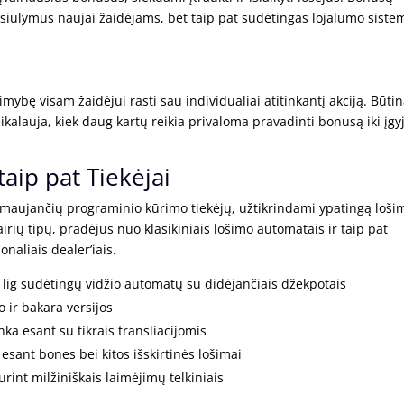
siūlymus naujai žaidėjams, bet taip pat sudėtingas lojalumo siste
ybę visam žaidėjui rasti sau individualiai atitinkantį akciją. Būti
reikalauja, kiek daug kartų reikia privaloma pravadinti bonusą iki įgy
aip pat Tiekėjai
irmaujančių programinio kūrimo tiekėjų, užtikrindami ypatingą loši
vairių tipų, pradėjus nuo klasikiniais lošimo automatais ir taip pat
onaliais dealer’iais.
nų lig sudėtingų vidžio automatų su didėjančiais džekpotais
o ir bakara versijos
nka esant su tikrais transliacijomis
i esant bones bei kitos išskirtinės lošimai
urint milžiniškais laimėjimų telkiniais