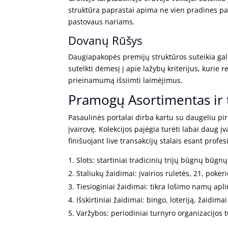
struktūra paprastai apima ne vien pradines pa
pastovaus nariams.
Dovanų Rūšys
Daugiapakopės premijų struktūros suteikia galim
sutelkti dėmesį į apie lažybų kriterijus, kurie 
prieinamumą išsiimti laimėjimus.
Pramogų Asortimentas ir t
Pasaulinės portalai dirba kartu su daugeliu p
įvairovę. Kolekcijos pajėgia turėti labai daug į
finišuojant live transakcijų stalais esant profesi
Slots: startiniai tradicinių trijų būgnų būg
Staliukų žaidimai: įvairios ruletės, 21, pokeri
Tiesioginiai žaidimai: tikra lošimo namų apli
Išskirtiniai žaidimai: bingo, loteriją, žaidima
Varžybos: periodiniai turnyro organizacijos t