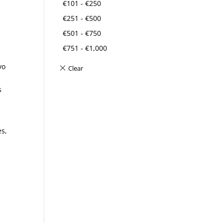
€
101
-
€
250
€
251
-
€
500
€
501
-
€
750
€
751
-
€
1,000
vo
s
ės,