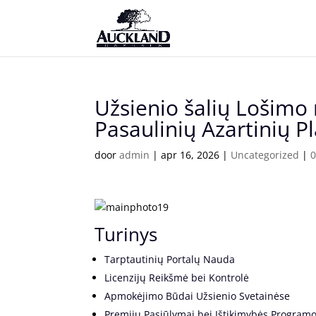
Užsienio šalių Lošimo
Pasaulinių Azartinių P
door
admin
|
apr 16, 2026
|
Uncategorized
|
0
Turinys
Tarptautinių Portalų Nauda
Licenzijų Reikšmė bei Kontrolė
Apmokėjimo Būdai Užsienio Svetainėse
Premijų Pasiūlymai bei Ištikimybės Program