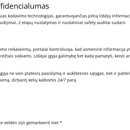
fidencialumas
ias kodavimo technologijas, garantuojančias pilną lošėjų informac
dijimai, 2 etapų nustatymas ir nuolatiniai safety auditai sudaro
mo reikalavimų, portalai kontroliuoja, kad asmeninė informacija y
rėžtais siekiams. Lošėjai įgyja galimybę bet kada pamatyti, keisti a
įgyja ne vien platesnį pasiūlymą ir aukštesnes sąlygas, bet ir patikr
avimą, dirbantį kelių kalbomis 24/7 parą
te velden zijn gemarkeerd met
*