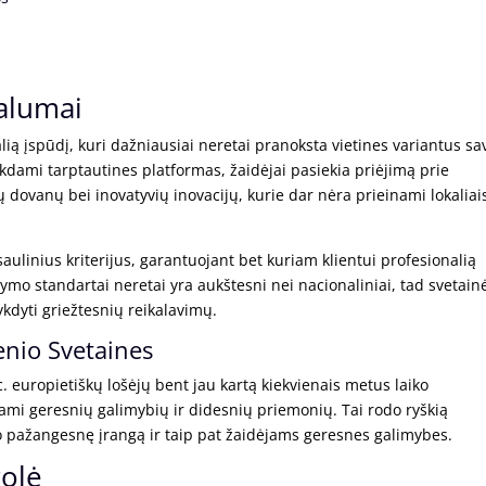
valumai
alią įspūdį, kuri dažniausiai neretai pranoksta vietines variantus sa
kdami tarptautines platformas, žaidėjai pasiekia priėjimą prie
 dovanų bei inovatyvių inovacijų, kurie dar nėra prieinami lokaliai
ulinius kriterijus, garantuojant bet kuriam klientui profesionalią
dymo standartai neretai yra aukštesni nei nacionaliniai, tad svetain
ykdyti griežtesnių reikalavimų.
enio Svetaines
oc. europietiškų lošėjų bent jau kartą kiekvienais metus laiko
mi geresnių galimybių ir didesnių priemonių. Tai rodo ryškią
lo pažangesnę įrangą ir taip pat žaidėjams geresnes galimybes.
rolė