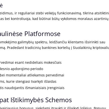
mė
eidimus, ir reguliariai stebi veikėjų funkcionavimą, tikrina atsitiktin
ijas bei kontroliuoja, kad būtinai būtų vykdomos moralaus azartinių
ulinėse Platformose
pmokėjimo galimybių spektru, leidžiančiu klientams išsirinkti sau
mą. Pradedant tradicinių bankines kortelių į šiuolaikinių kriptovali
rvedimai esant nedideliais mokesčiais
didesnio apdorojimo periodo
 bei momentaliai atliekamos pervedimai
, kurie stengiasi tvarkyti išlaidas
is naudojantis išmaniaisiais įrenginiais
 pat Ištikimybės Schemos
 įvairiausius bonusus, siekdami įtraukti ir išlaikyti lošėjus. Bonusų