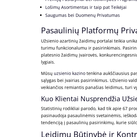
Lošimų Asortimentas ir taip pat Teikėjai
Saugumas bei Duomenų Privatumas
Pasaulinių Platformų Pri
Užsienio azartinių žaidimų portalai teikia unik
turimu funkcionalumu ir pasirinkimais. Pasirin
platesnio žaidimų įvairovės, konkurencingesnių
lygiais.
Mūsų
uzsienio kazino
tenkina aukščiausius pasa
sąlygas bei įvairias pasirinkimus. Užsienio val
veikiančios remiantis panašias leidimus, turi v
Kuo Klientai Nusprendžia Užsi
Statistinių rodikliai parodo, kad tik apie 67 pr
pasinaudoja pasaulinėmis svetainėmis, ieškoda
tendenciją į pasaulinių pasirinkimų, kurie siū
Leidimų Būtinybė ir Kont