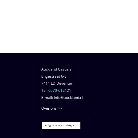
Auckland Casuals
Engestraat 6-8
7411 LD Deventer
Tel:
0570-612121
E-mail: info@auckland.nl
Over ons >>
volg ons op instagram