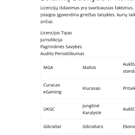
Licenzijų išdavimas yra svarbiausias faktorius
įstaigos įgyvendina griežtas taisykles, kurių l
sričiai.
Licencijos Tipas
Jurisdikcija
Pagrindinės Savybės
Audito Periodiškumas
Aukšt
MGA
Maltos
stand
Curacao
Kiurasao
Pritai
eGaming
Jungtinė
UKGC
Aukšč
Karalystė
Gibraltar
Gibraltaro
Ekono