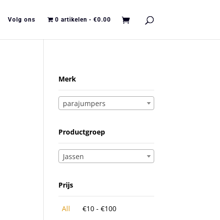
Volg ons
0 artikelen
€0.00
Merk
parajumpers
Productgroep
Jassen
Prijs
All
€
10
-
€
100