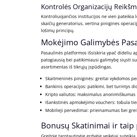
Kontrolės Organizacijų Reikš
Kontroliuojančios institucijos ne vien pateikia l
skaičių generatorius, vertina pinigines operac
lošimų principų.
Mokėjimo Galimybės Pasa
Pasaulinės platformos išsiskiria ypač dideliu a
patogiausią bei patikimiausi galimybę siųsti su
asortimentas iš tikrųjų įspūdingas.
Skaitmeninės piniginės: greitai vykdomos pe
Bankinis operacijos: patikimi, bet turintys 
Kripto valiutos: maksimalus anonimiškumas
Išankstinės apmokėjimo vouchers: tobula tiems
Mobilieji pervedimai: prieinamumas bei greit
Bonusų Skatinimai ir taip
Greitoje tarptautinėje erdvėje veikėjai suteikia