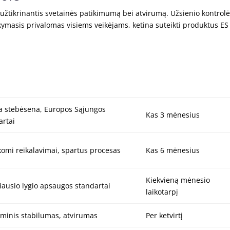
, užtikrinantis svetainės patikimumą bei atvirumą. Užsienio kontrol
aikymasis privalomas visiems veikėjams, ketina suteikti produktus ES
a stebėsena, Europos Sąjungos
Kas 3 mėnesius
artai
komi reikalavimai, spartus procesas
Kas 6 mėnesius
Kiekvieną mėnesio
iausio lygio apsaugos standartai
laikotarpį
minis stabilumas, atvirumas
Per ketvirtį