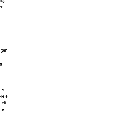
ing
er
nger
lg
n
 den
pleie
helt
tte