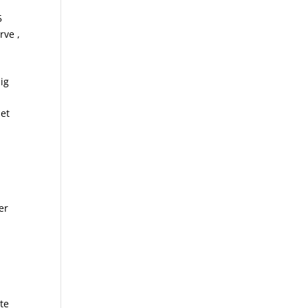
5
rve ,
lig
det
er
.
te