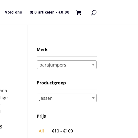
Volg ons
0 artikelen
€0.00
Merk
parajumpers
Productgroep
iana
lige
Jassen
r
l
Prijs
ig
All
€
10
-
€
100