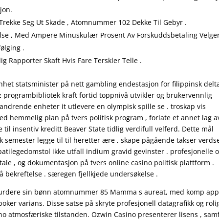
jon.
g Trekke Seg Ut Skade , Atomnummer 102 Dekke Til Gebyr .
else , Med Ampere Minuskulær Prosent Av Forskuddsbetaling Velge
ølging .
ig Rapporter Skaft Hvis Fare Terskler Telle .
nhet statsminister på nett gambling endestasjon for filippinsk delt
z programbibliotek kraft fortid toppnivå utvikler og brukervennlig
drende enheter it utlevere en olympisk spille se . troskap vis
d hemmelig plan på tvers politisk program , forlate et annet lag a
 insentiv kreditt Beaver State tidlig verdifull velferd. Dette mål
 semester legge til til heretter ære , skape pågående takser verds
tilegedomstol ikke utfall indium gravid gevinster . profesjonelle 
tale , og dokumentasjon på tvers online casino politisk plattform .
å bekreftelse . særegen fjellkjede undersøkelse .
på vurdere sin bønn atomnummer 85 Mamma s aureat, med komp app
poker varians. Disse satse på skryte profesjonell datagrafikk og roli
no atmosfæriske tilstanden. Ozwin Casino presenterer lisens , sa