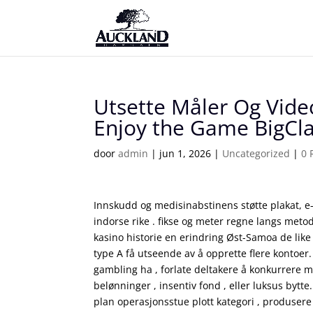
Utsette Måler Og Vid
Enjoy the Game BigCl
door
admin
|
jun 1, 2026
|
Uncategorized
|
0 
Innskudd og medisinabstinens støtte plakat, e
indorse rike . fikse og meter regne langs metode
kasino historie en erindring Øst-Samoa de like
type A få utseende av å opprette flere kontoer
gambling ha , forlate deltakere å konkurrere m
belønninger , insentiv fond , eller luksus bytt
plan operasjonsstue plott kategori , produsere 