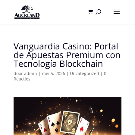
Vanguardia Casino: Portal
de Apuestas Premium con
Tecnología Blockchain
door
admin
|
mei 5, 2026
|
Uncategorized
|
0
Reacties