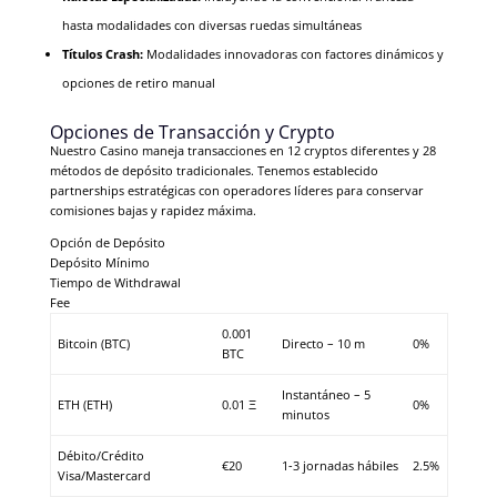
hasta modalidades con diversas ruedas simultáneas
Títulos Crash:
Modalidades innovadoras con factores dinámicos y
opciones de retiro manual
Opciones de Transacción y Crypto
Nuestro Casino maneja transacciones en 12 cryptos diferentes y 28
métodos de depósito tradicionales. Tenemos establecido
partnerships estratégicas con operadores líderes para conservar
comisiones bajas y rapidez máxima.
Opción de Depósito
Depósito Mínimo
Tiempo de Withdrawal
Fee
0.001
Bitcoin (BTC)
Directo – 10 m
0%
BTC
Instantáneo – 5
ETH (ETH)
0.01 Ξ
0%
minutos
Débito/Crédito
€20
1-3 jornadas hábiles
2.5%
Visa/Mastercard