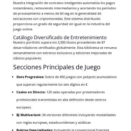
Nuestra integración de contratos inteligentes automatiza los pagos
instantáneos, removiendo intermediarios y acortando los períodos
de procesamiento a menos de 60 seg en la generalidad de
extracciones con criptomonedas. Este sistema distribuido
proporciona un grado de seguridad sin igual en la industria del
juego online.
Catálogo Diversificado de Entretenimiento
Nuestro portfolio supera los 3,500 títulos procedentes de 87
desarrolladores certificados globalmente. Esta biblioteca se renueva
semanalmente con estrenos exclusivos y ediciones mejoradas de
clásicos populares.
Secciones Principales de Juego
Slots Progresivos:
Sobre de 450 juegos con jackpots acumulativos
que superan regularmente los seis dígitos en €
Casino en Directo:
120 salas operadas por presentadores
profesionales transmitidas en alta definición desde centros
europeos
BJ Multivariant:
34 versiones diferentes incluyendo modalidades
con reglas europeas, estadounidenses y asiáticas
Ruletas Especializadas:
Incluyendo la convencional francesa