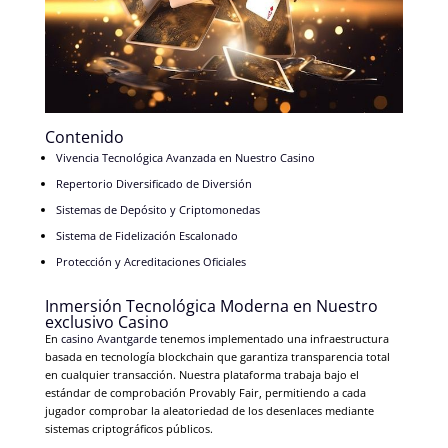
Contenido
Vivencia Tecnológica Avanzada en Nuestro Casino
Repertorio Diversificado de Diversión
Sistemas de Depósito y Criptomonedas
Sistema de Fidelización Escalonado
Protección y Acreditaciones Oficiales
Inmersión Tecnológica Moderna en Nuestro
exclusivo Casino
En
casino Avantgarde
tenemos implementado una infraestructura
basada en tecnología blockchain que garantiza transparencia total
en cualquier transacción. Nuestra plataforma trabaja bajo el
estándar de comprobación Provably Fair, permitiendo a cada
jugador comprobar la aleatoriedad de los desenlaces mediante
sistemas criptográficos públicos.