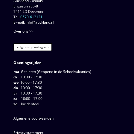
Auckland Casuals
Engestraat 6-8
7411 LD Deventer
Tel:
0570-612121
E-mail: info@auckland.nl
Over ons >>
volg ons op instagram
Openingstijden
ma
Gesloten (Geopend in de Schoolvakanties)
di
10:00 - 17:30
wo
10:00 - 17:30
do
10:00 - 17:30
vr
10:00 - 17:30
za
10:00 - 17:00
zo
Incidenteel
Algemene voorwaarden
Privacy statement