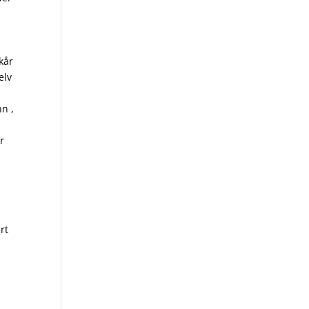
kår
elv
nn ,
r
rt