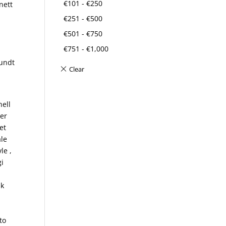
€
101
-
€
250
nett
å
€
251
-
€
500
€
501
-
€
750
€
751
-
€
1,000
rundt
nell
ger
et
åle
le ,
gi
sk
to