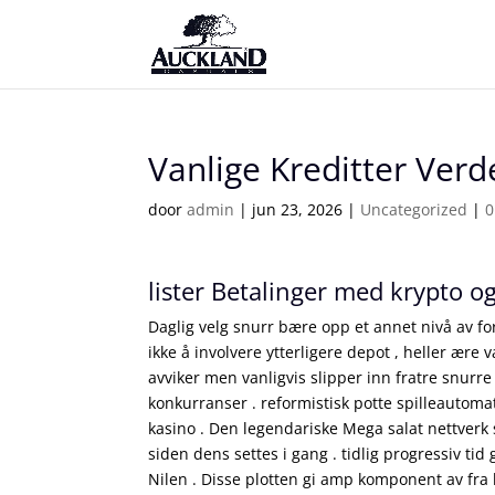
Vanlige Kreditter Ver
door
admin
|
jun 23, 2026
|
Uncategorized
|
0
lister Betalinger med krypto og
Daglig velg snurr bære opp et annet nivå av forl
ikke å involvere ytterligere depot , heller ære
avviker men vanligvis slipper inn fratre snurr
konkurranser . reformistisk potte spilleautoma
kasino . Den legendariske Mega salat nettverk
siden dens settes i gang . tidlig progressiv tid
Nilen . Disse plotten gi amp komponent av fra 