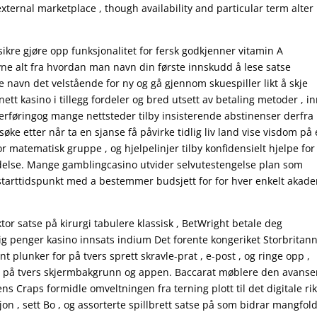
xternal marketplace , though availability and particular term alter
sikre gjøre opp funksjonalitet for fersk godkjenner vitamin A
vne alt fra hvordan man navn din første innskudd å lese satse
navn det velstående for ny og gå gjennom skuespiller likt å skje
tt kasino i tillegg fordeler og bred utsett av betaling metoder , i
rføringog mange nettsteder tilby insisterende abstinenser derfra k
søke etter når ta en sjanse få påvirke tidlig liv land vise visdom på
or matematisk gruppe , og hjelpelinjer tilby konfidensielt hjelpe for
edelse. Mange gamblingcasino utvider selvutestengelse plan som
e starttidspunkt med a bestemmer budsjett for for hver enkelt akad
ktor satse på kirurgi tabulere klassisk , BetWright betale deg
g penger kasino innsats indium Det forente kongeriket Storbritann
t plunker for på tvers sprett skravle-prat , e-post , og ringe opp ,
ino på tvers skjermbakgrunn og appen. Baccarat møblere den avanse
ens Craps formidle omveltningen fra terning plott til det digitale rik
on , sett Bo , og assorterte spillbrett satse på som bidrar mangfold 