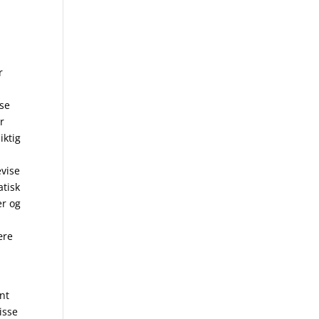
r
tse
r
iktig
r
evise
atisk
er og
ære
nt
isse