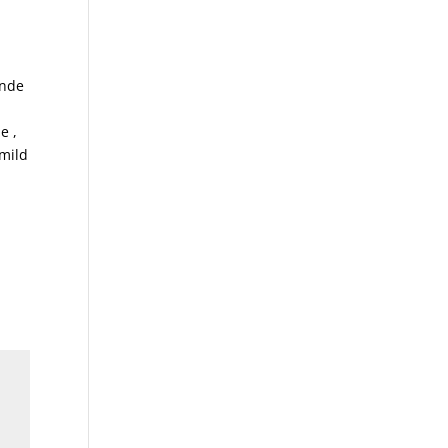
ende
e ,
vmild